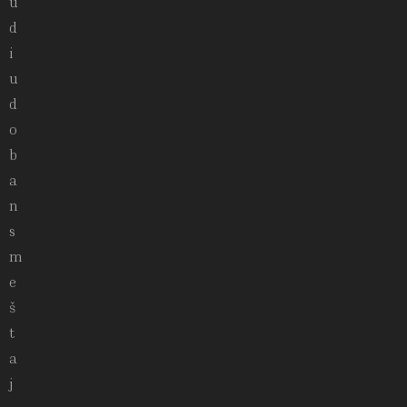
u
d
i
u
d
o
b
a
n
s
m
e
š
t
a
j