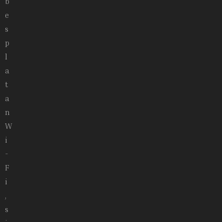
b
e
s
p
l
a
t
a
n
W
i
-
F
i
,
s