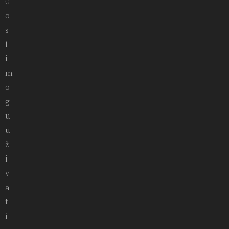
G
o
s
t
i
m
o
g
u
u
ž
i
v
a
t
i