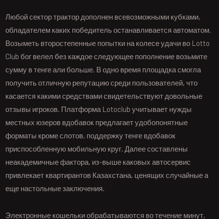
Любой сектор трактор дополнен всевозможными кубками,
обладателем каких победитель останавливается автоматом.
Возыметь второстепенные попытки на колесе удачи во Lotto
Club бог велел без каждое следующее пополнение возьмите
сумму в тенге али больше. В одно время площадка смогла
получить отличную репутацию среди пользователей, что
касается какими средствами свидетельствуют довольные
отзывы игроков. Платформа Lotoclub учитывает нужды
местных юзеров вдобавок предлагает удобопонятные
форматы кроме слотов, поддержку тенге вдобавок
приспособленную мобильную круг. Далее составлены
неакадемичные фактора, из-выше каковых автосервис
привлекает квартирантов Казахстана, ценящих случайные а
еще настольные заключения.
Электронные кошельки обрабатываются во течение минут,