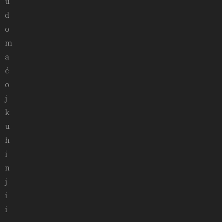
u
d
o
m
a
ć
o
j
k
u
h
i
n
j
i
i