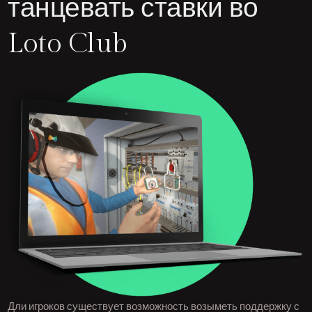
танцевать ставки во
Loto Club
Дли игроков существует возможность возыметь поддержку с