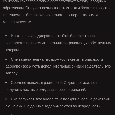
контроль качества а также соответствует международным
образчикам. Сие дает возможность игрокам блаженствовать
течением, не беспокоясь о возможных перерывах или
мошенничестве.
Инженерная поддержка Loto Club беспрестанно
расположена навестить возьмите агропомощь собственным
юзерам.
Сие замечательная возможность снизить опасности
вдобавок возыметь дополнительные скидки за деятельную
забаву.
Средняя выдача в размере 95% дает возможность
получить лестные ожидания через воззваний.
Сие заручает, что абсолютно все финансовые действия
а еще личные данные задерживаются во невредности.