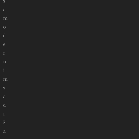
s
a
m
o
d
e
r
n
i
m
s
a
d
r
ž
a