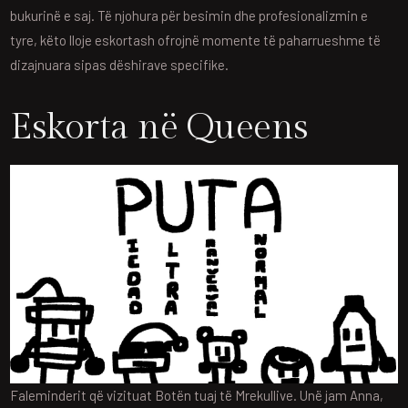
bukurinë e saj. Të njohura për besimin dhe profesionalizmin e
tyre, këto lloje eskortash ofrojnë momente të paharrueshme të
dizajnuara sipas dëshirave specifike.
Eskorta në Queens
Faleminderit që vizituat Botën tuaj të Mrekullive. Unë jam Anna,