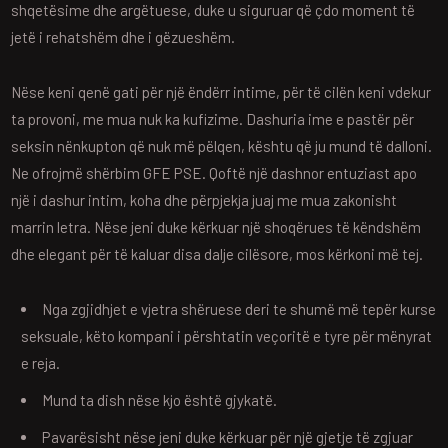
shqetësime dhe argëtuese, duke u siguruar që çdo moment të
jetë i rehatshëm dhe i gëzueshëm.
Nëse keni qenë gati për një ëndërr intime, për të cilën keni vdekur
ta provoni, me mua nuk ka kufizime. Dashuria ime e pastër për
seksin nënkupton që nuk më pëlqen, kështu që ju mund të dalloni.
Ne ofrojmë shërbim GFE PSE. Qoftë një dashnor entuziast apo
një i dashur intim, koha dhe përpjekja juaj me mua zakonisht
marrin letra. Nëse jeni duke kërkuar një shoqërues të këndshëm
dhe elegant për të kaluar disa dalje cilësore, mos kërkoni më tej.
Nga zgjidhjet e vjetra shëruese deri te shumë më tepër kurse
seksuale, këto kompani i përshtatin veçoritë e tyre për mënyrat
e reja.
Mund ta dish nëse kjo është gjykatë.
Pavarësisht nëse jeni duke kërkuar për një gjetje të zgjuar