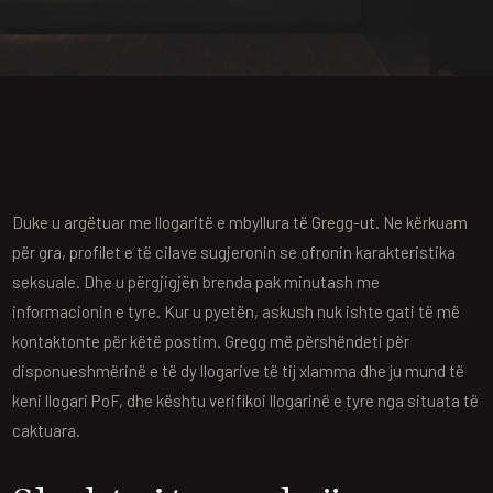
Duke u argëtuar me llogaritë e mbyllura të Gregg-ut. Ne kërkuam
për gra, profilet e të cilave sugjeronin se ofronin karakteristika
seksuale. Dhe u përgjigjën brenda pak minutash me
informacionin e tyre. Kur u pyetën, askush nuk ishte gati të më
kontaktonte për këtë postim.
Gregg më përshëndeti për
disponueshmërinë e të dy llogarive të tij xlamma dhe ju mund të
keni llogari PoF, dhe kështu verifikoi llogarinë e tyre nga situata të
caktuara.