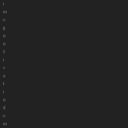
i
m
o
g
u
u
ž
i
v
a
t
i
u
d
o
m