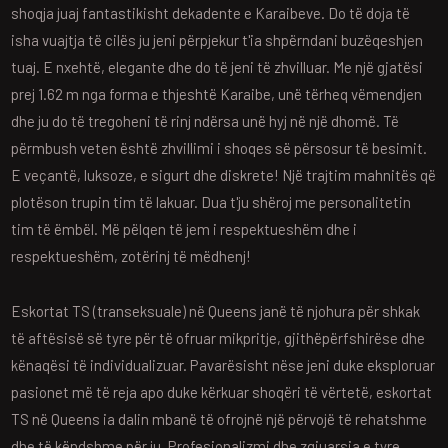
shoqja juaj fantastikisht dekadente e Karaibeve. Do të doja të
isha vuajtja të cilës ju jeni përpjekur t'ia shpërndani buzëqeshjen
tuaj. E nxehtë, elegante dhe do të jeni të zhvilluar. Me një gjatësi
prej 1.62 m nga forma e thjeshtë Karaibe, unë tërheq vëmendjen
dhe ju do të tregoheni të rinj ndërsa unë hyj në një dhomë. Të
përmbush veten është zhvillimi i shoqes së përsosur të besimit.
E veçantë, luksoze, e sigurt dhe diskrete! Një trajtim mahnitës që
plotëson trupin tim të lakuar. Dua t'ju shëroj me personalitetin
tim të ëmbël. Më pëlqen të jem i respektueshëm dhe i
respektueshëm, zotërinj të mëdhenj!
Eskortat TS (transeksuale) në Queens janë të njohura për shkak
të aftësisë së tyre për të ofruar mikpritje, gjithëpërfshirëse dhe
kënaqësi të individualizuar. Pavarësisht nëse jeni duke eksploruar
pasionet më të reja apo duke kërkuar shoqëri të vërtetë, eskortat
TS në Queens ia dalin mbanë të ofrojnë një përvojë të rehatshme
dhe të këndshme për ju. Profesionalizmi dhe zgjuarsia e tyre