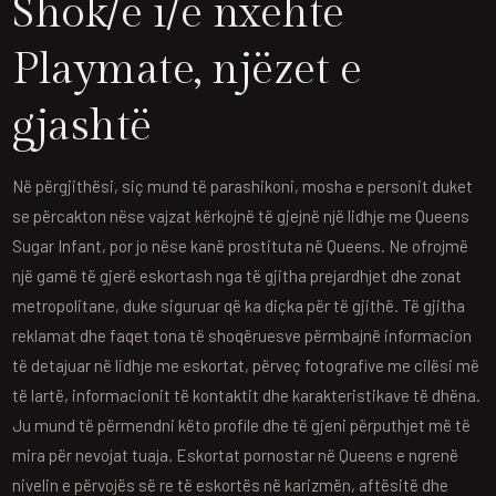
Shok/e i/e nxehtë
Playmate, njëzet e
gjashtë
Në përgjithësi, siç mund të parashikoni, mosha e personit duket
se përcakton nëse vajzat kërkojnë të gjejnë një lidhje me Queens
Sugar Infant, por jo nëse kanë prostituta në Queens. Ne ofrojmë
një gamë të gjerë eskortash nga të gjitha prejardhjet dhe zonat
metropolitane, duke siguruar që ka diçka për të gjithë. Të gjitha
reklamat dhe faqet tona të shoqëruesve përmbajnë informacion
të detajuar në lidhje me eskortat, përveç fotografive me cilësi më
të lartë, informacionit të kontaktit dhe karakteristikave të dhëna.
Ju mund të përmendni këto profile dhe të gjeni përputhjet më të
mira për nevojat tuaja. Eskortat pornostar në Queens e ngrenë
nivelin e përvojës së re të eskortës në karizmën, aftësitë dhe