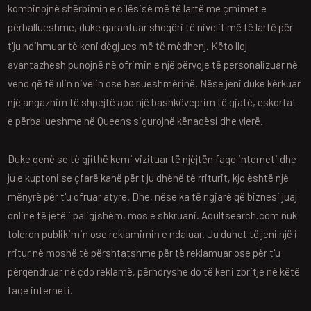
kombinojnë shërbimin e cilësisë më të lartë me çmimet e
përballueshme, duke garantuar shoqëri të nivelit më të lartë për
t'ju ndihmuar të keni dëgjues më të mëdhenj. Këto lloj
avantazhesh punojnë në ofrimin e një përvoje të personalizuar në
vend që të ulin nivelin ose besueshmërinë. Nëse jeni duke kërkuar
një angazhim të shpejtë apo një bashkëveprim të gjatë, eskortat
e përballueshme në Queens sigurojnë kënaqësi dhe vlerë.
Duke qenë se të gjithë kemi vizituar të njëjtën faqe interneti dhe
ju e kuptoni se çfarë kanë për t'ju dhënë të rriturit, kjo është një
mënyrë për t'u ofruar atyre. Dhe, nëse ka të ngjarë që biznesi juaj
online të jetë i paligjshëm, mos e shkruani. Adultsearch.com nuk
toleron publikimin ose reklamimin e ndaluar. Ju duhet të jeni një i
rritur në moshë të përshtatshme për të reklamuar ose për t'u
përqendruar në çdo reklamë, përndryshe do të keni zbritje në këtë
faqe interneti.