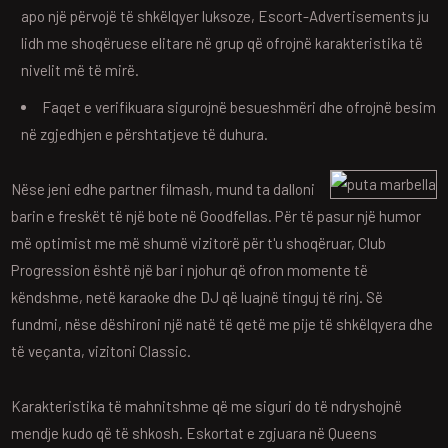
apo një përvojë të shkëlqyer luksoze, Escort-Advertisements ju
lidh me shoqëruese elitare në grup që ofrojnë karakteristika të
nivelit më të mirë.
Faqet e verifikuara sigurojnë besueshmëri dhe ofrojnë besim
në zgjedhjen e përshtatjeve të duhura.
Nëse jeni edhe partner filmash, mund ta dalloni
barin e freskët të një bote në Goodfellas. Për të pasur një humor
më optimist me më shumë vizitorë për t'u shoqëruar, Club
Progression është një bar i njohur që ofron momente të
këndshme, netë karaoke dhe DJ që luajnë tinguj të rinj. Së
fundmi, nëse dëshironi një natë të qetë me pije të shkëlqyera dhe
të veçanta, vizitoni Classic.
Karakteristika të mahnitshme që me siguri do të ndryshojnë
mendje kudo që të shkosh. Eskortat e zgjuara në Queens