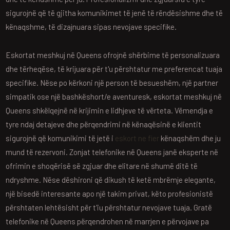
sigurojnë që të gjitha komunikimet të jenë të rëndësishme dhe të
kënaqshme, të dizajnuara sipas nevojave specifike.
Eskortat meshkuj në Queens ofrojnë shërbime të personalizuara
dhe tërheqëse, të krijuara për t'u përshtatur me preferencat tuaja
specifike. Nëse po kërkoni një person të besueshëm, një partner
simpatik ose një bashkëshort/e aventuresk, eskortat meshkuj në
Queens shkëlqejnë në krijimin e lidhjeve të vërteta. Vëmendja e
tyre ndaj detajeve dhe përqendrimi në kënaqësinë e klientit
sigurojnë që komunikimi të jetë i
eskort ne fier
kënaqshëm dhe ju
mund të rezervoni. Zonjat telefonike në Queens janë eksperte në
ofrimin e shoqërisë së zgjuar dhe elitare në shumë ditë të
ndryshme. Nëse dëshironi që dikush të ketë mbrëmje elegante,
një bisedë interesante apo një takim privat, këto profesionistë
përshtaten lehtësisht për t'iu përshtatur nevojave tuaja. Gratë
telefonike në Queens përqendrohen në marrjen e përvojave pa