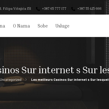
l. Filipa Višnjića 151
+387 65 777 177
+387 55 425 666
na
O Nama
Sobe
Usluge
sinos Sur internet s Sur 
Uncategorized
Les meilleurs Casinos Sur internet s Sur lesqu