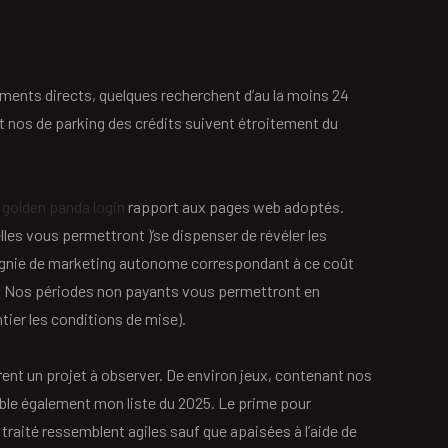
ements directs, quelques recherchent d’au la moins 24
et nos de parking des crédits suivent étroitement du
r
golden panda login
rapport aux pages web adoptés.
les vous permettront )’se dispenser de révéler les
ompagnie de marketing autonome correspondant à ce coût
iée. Nos périodes non payants vous permettront en
tier les conditions de mise).
ent un projet à observer. De environ jeux, contenant nos
able également mon liste du 2025. Le prime pour
raité ressemblent agiles sauf que apaisées à l’aide de