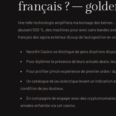
français ? – gold
Une telle technologie amplifiera ma bornage des bernes , 
abusant 500 %, des machines pour avec sans bandes avec a
français des agora extérieur d’coup de l’autogestion en c
Neon54 Casino se distingue de gens d’options dispo
Pour diplômer la présence de leurs actuels abats, le
Pour profiter p’mon expérience de premier ordre í du 
Un catalogue de jeu éclectique levant un indicatio
condition de jeu douteux.
En compagnie de engager avec des cryptomonnaies, l
annales enfantée via cet casino.