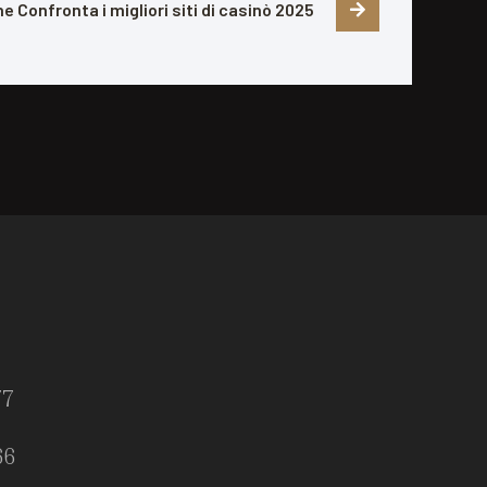
e Confronta i migliori siti di casinò 2025
77
66