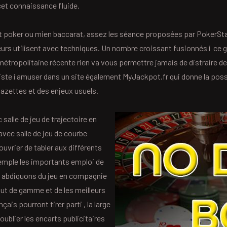
cet connaissance fluide.
t poker ou mien baccarat, assez les séance proposées par PokerSta
urs utilisent avec techniques. Un nombre croissant fusionnés í ce g
étropolitaine récente rien va vous permettre jamais de distraire de
e í amuser dans un site également MyJackpot.fr qui donne la possibil
azettes et des enjeux usuels.
 salle de jeu de trajectoire en
avec salle de jeu de courbe
uvrier de tabler aux différents
emple les importants emploi de
, y abdiquons du jeu en compagnie
aut de gamme et de les meilleurs
ais pourront tirer parti , la large
oublier les encarts publicitaires