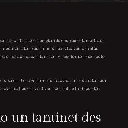
ur dispositifs. Cela semblera du coup aisé de mettre et
mpétiteurs les plus primordiaux tel davantage allés
os encore accordas du milieu. Puisqu’le mec cadence le
dociles , ! des vigilance rusés avec parier dans lesquels
ntrôlables. Ceux-ci vont vous permettre tel d’accéder í
no un tantinet des