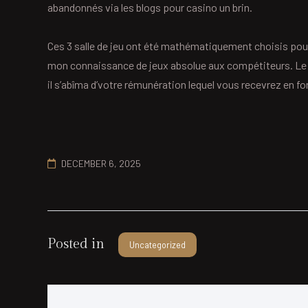
abandonnés via les blogs pour casino un brin.
Ces 3 salle de jeu ont été mathématiquement choisis pour
mon connaissance de jeux absolue aux compétiteurs. Le m
il s’abîma d’votre rémunération lequel vous recevrez en fo
DECEMBER 6, 2025
Posted in
Uncategorized