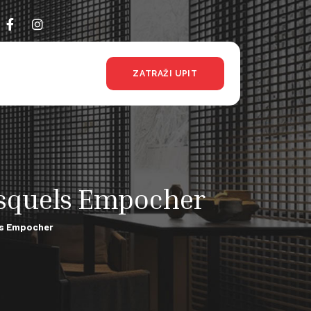
ZATRAŽI UPIT
lesquels Empocher
els Empocher