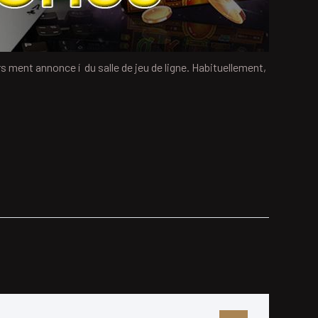
ment annonce í du salle de jeu de ligne. Habituellement,