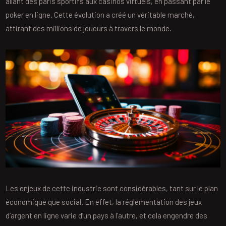
allant des paris sportifs aux casinos virtuels, en passant par le
poker en ligne. Cette évolution a créé un véritable marché,
attirant des millions de joueurs à travers le monde.
Les enjeux de cette industrie sont considérables, tant sur le plan
économique que social. En effet, la réglementation des jeux
d’argent en ligne varie d’un pays à l’autre, et cela engendre des