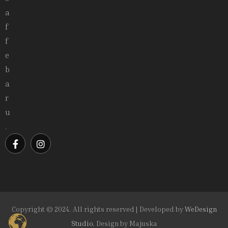
a
f
f
e
b
a
r
u
.
Copyright © 2024. All rights reserved | Developed by
WeDesign
Studio.
Design by
Majuska