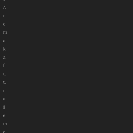
A
r
o
m
a
k
a
f
u
u
n
a
š
e
m
c