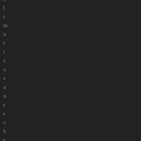
l
i
m
a
t
i
z
o
v
a
n
e
s
o
b
e