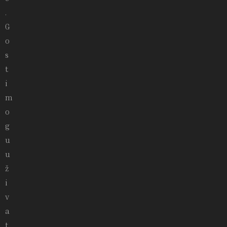
.
G
o
s
t
i
m
o
g
u
u
ž
i
v
a
t