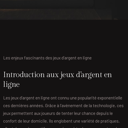
Les enjeux fascinants des jeux d’argent en ligne
Introduction aux jeux d’argent en
ligne
Les jeux d’argent en ligne ont connu une popularité exponentielle
ces dernières années. Grâce à l’avènement de la technologie, ces
jeux permettent aux joueurs de tenter leur chance depuis le
confort de leur domicile. Ils englobent une variété de pratiques,