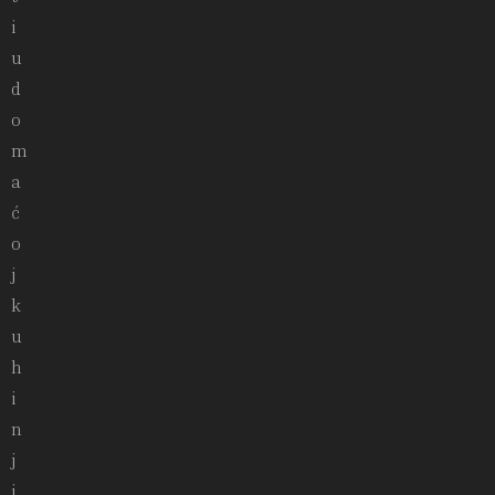
i
u
d
o
m
a
ć
o
j
k
u
h
i
n
j
i