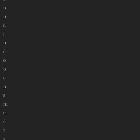
n
u
d
i
u
d
o
b
a
n
s
m
e
š
t
a