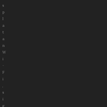
s
p
l
a
t
a
n
W
i
-
F
i
,
s
i
g