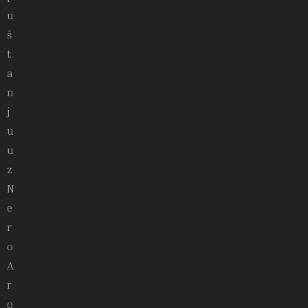
u
š
t
a
n
j
u
u
z
N
e
r
o
A
r
o