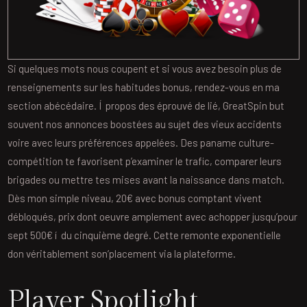
Si quelques mots nous coupent et si vous avez besoin plus de
renseignements sur les habitudes bonus, rendez-vous en ma
section abécédaire. Í propos des éprouvé de lié, GreatSpin but
souvent nos annonces boostées au sujet des vieux accidents
voire avec leurs préférences appelées. Des paname culture-
compétition te favorisent p’examiner le trafic, comparer leurs
brigades ou mettre tes mises avant la naissance dans match.
Dès mon simple niveau, 20€ avec bonus comptant vivent
débloqués, prix dont oeuvre amplement avec achopper jusqu’pour
sept 500€ í du cinquième degré. Cette remonte exponentielle
don véritablement son’placement via la plateforme.
Player Spotlight