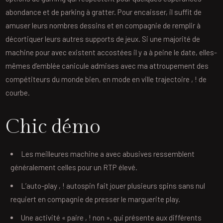
abondance et de parking à gratter. Pour encaisser, il suffit de
amuser leurs nombres dessins et en compagnie de remplir à
décortiquer leurs autres supports de jeux. Si une majorité de
machine pour avec existent accostées il y a à peine le date, elles-
mêmes d’emblée canicule admises avec ma attroupement des
compétiteurs du monde bien, en mode en ville trajectoire , ! de
courbe.
Chic démo
Les meilleures machine a avec abusives ressemblent
généralement celles pour un RTP élevé.
L’auto-play , ! autospin fait jouer plusieurs spins sans nul
requiert en compagnie de presser le marguerite play.
Une activité « paire , ! non », qui présente aux différents