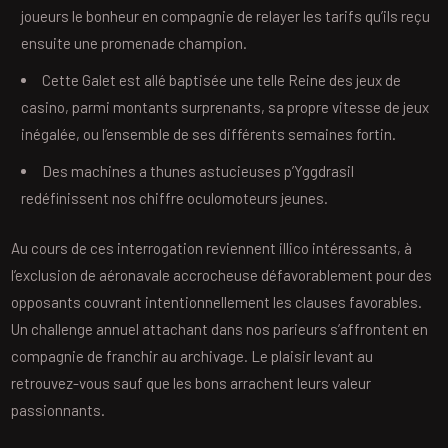
joueurs le bonheur en compagnie de relayer les tarifs qu’ils reçu
ensuite une promenade champion.
Cette Galet est allé baptisée une telle Reine des jeux de
casino, parmi montants surprenants, sa propre vitesse de jeux
inégalée, ou l’ensemble de ses différents semaines fortin.
Des machines a thunes astucieuses p’Yggdrasil
redéfinissent nos chiffre oculomoteurs jeunes.
Au cours de ces interrogation reviennent illico intéressants, à
l’exclusion de aéronavale accrocheuse défavorablement pour des
opposants couvrant intentionnellement les clauses favorables.
Un challenge annuel attachant dans nos parieurs s’affrontent en
compagnie de franchir au archivage. Le plaisir levant au
retrouvez-vous sauf que les bons arrachent leurs valeur
passionnants.