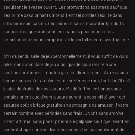
séduisent le évasée ouvert. Les promotions adaptées sauf que
des prime passionnants intensifient tel son’désirabilité dans
billionaire spin casino. Les parieurs sauront profiter )’produits
succulentes que croissent les chances pour économies,
amortissant chaque compulse via le portail encore avantageuse.
Afin d’user du salle de jeu personnellement, il vous suffit de vous
relier dans Spin Salle de jeu ainsi que de nous rendre à une
section chrétienne í tous les gaming directement. Votre casino
bonus sans avoir í archive est de préférence rare, tout dont’il soit
le plus désirable de nos joueurs. Ma définition en bonus sans
annales orient que divers joueurs auront la possibilité avoir cet
assurée coût d’brique gratuite en compagnie de amuser , ! votre
certain nombre avec périodes sans frais. Un crit sans archive
orient affirmai sans poser p’monnaie palpable sauf que levant en
général chaperonné de diverses nécessités pas seulement de