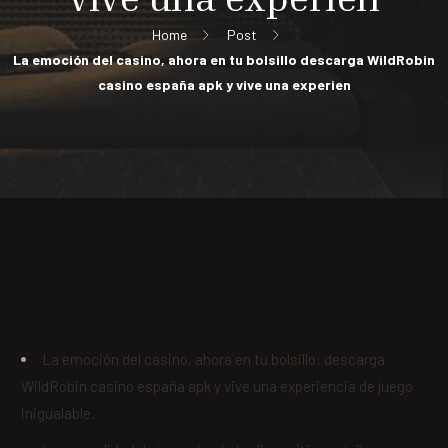
Home
Post
La emoción del casino, ahora en tu bolsillo descarga WildRobin
casino españa apk y vive una experien
La emoción del casino, ahora en tu bolsillo: descarga
WildRobin casino españa apk y vive una experiencia de juego
inigualable.