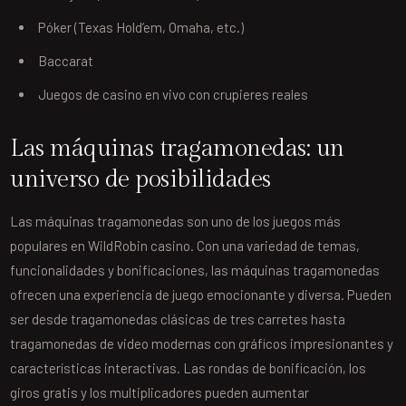
Póker (Texas Hold’em, Omaha, etc.)
Baccarat
Juegos de casino en vivo con crupieres reales
Las máquinas tragamonedas: un
universo de posibilidades
Las máquinas tragamonedas son uno de los juegos más
populares en WildRobin casino. Con una variedad de temas,
funcionalidades y bonificaciones, las máquinas tragamonedas
ofrecen una experiencia de juego emocionante y diversa. Pueden
ser desde tragamonedas clásicas de tres carretes hasta
tragamonedas de video modernas con gráficos impresionantes y
características interactivas. Las rondas de bonificación, los
giros gratis y los multiplicadores pueden aumentar