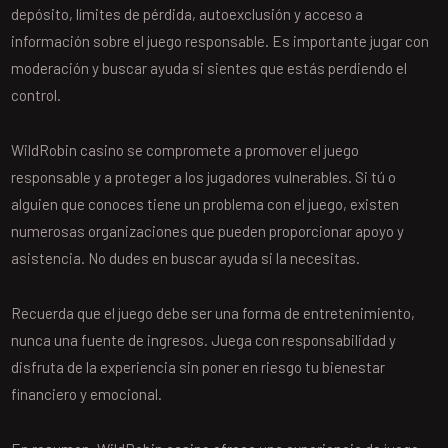
depósito, límites de pérdida, autoexclusión y acceso a
información sobre el juego responsable. Es importante jugar con
moderación y buscar ayuda si sientes que estás perdiendo el
control.
WildRobin casino se compromete a promover el juego
responsable y a proteger a los jugadores vulnerables. Si tú o
alguien que conoces tiene un problema con el juego, existen
numerosas organizaciones que pueden proporcionar apoyo y
asistencia. No dudes en buscar ayuda si la necesitas.
Recuerda que el juego debe ser una forma de entretenimiento,
nunca una fuente de ingresos. Juega con responsabilidad y
disfruta de la experiencia sin poner en riesgo tu bienestar
financiero y emocional.