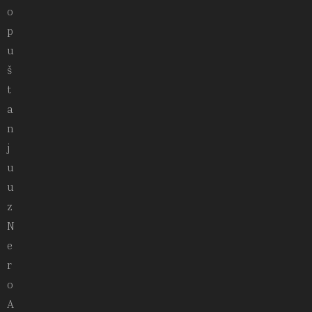
o
p
u
š
t
a
n
j
u
u
z
N
e
r
o
A