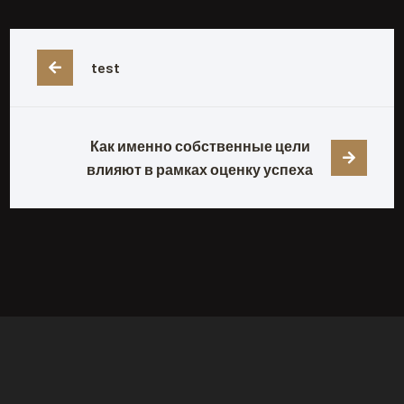
test
Как именно собственные цели 
влияют в рамках оценку успеха