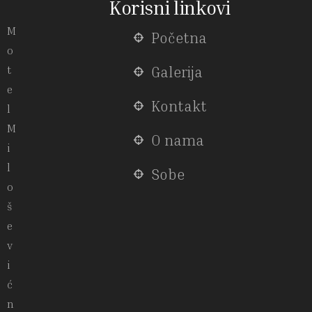
Korisni linkovi
M
Početna
o
t
Galerija
e
Kontakt
l
M
O nama
i
l
Sobe
o
š
e
v
i
ć
n