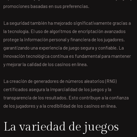
promociones basadas en sus preferencias.
La seguridad también ha mejorado significativamente gracias a
la tecnología. El uso de algoritmos de encriptación avanzados
protege la información personal y financiera de los jugadores,
garantizando una experiencia de juego segura y confiable. La
innovación tecnológica continua es fundamental para mantener
y mejorar la calidad de los casinos en línea.
La creación de generadores de números aleatorios (RNG)
certificados asegura la imparcialidad de los juegos y la
transparencia de los resultados. Esto contribuye a la confianza
de los jugadores y a la credibilidad de los casinos en línea.
La variedad de juegos