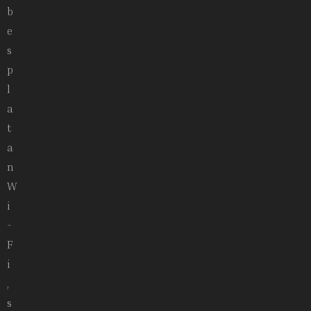
b
e
s
p
l
a
t
a
n
W
i
-
F
i
,
s