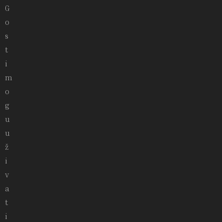
G
o
s
t
i
m
o
g
u
u
ž
i
v
a
t
i