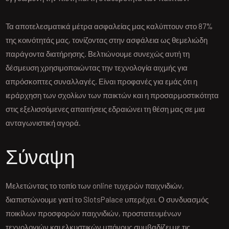
Τα αποτελεσματικά μέτρα ασφαλείας μας καλύπτουν στο 87%
της κοινότητάς μας, τονίζοντας στην ασφάλεια ως θεμελιώδη
παράγοντα διατήρησης. Βελτιώνουμε συνεχώς αυτή τη
δέσμευση χρησιμοποιώντας την τεχνολογία αιχμής για
απρόσκοπτες συναλλαγές. Είναι προφανές για εμάς ότι η
ιεράρχηση των σχολίων των παικτών και η προσαρμοστικότητα
στις εξελισσόμενες απαιτήσεις εδραιώνει τη θέση μας σε μια
ανταγωνιστική αγορά.
Σύναψη
Μελετώντας το τοπίο των online τυχερών παιχνιδιών,
διαπιστώνουμε γιατί το SlotsPalace υπερέχει. Ο συνδυασμός
ποικίλων προσφορών παιχνιδιών, προστατευμένων
τεχνολογιών και ελκυστικών μπόνους συμβαδίζει με τις