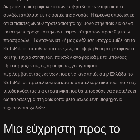
δωρεάν περιστροφών και των επιβραβεύσεων αφοσίωσης,
συνάδει απόλυτα με τις ροπές της αγοράς. Η έρευνα υποδεικνύει
ότι οι παίκτες δίνουν προτεραιότητα όχι μόνο στην ποικιλία αλλά
και στην υπεροχή και την αντικειμενικότητα των προωθητικών
προσφορών. Η ανταγωνιστική μας ανάλυση υπογραμμίζει ότι το
SlotsPalace τοποθετείται συνεχώς σε υψηλή θέση στη διαφάνεια
και την ευχαρίστηση των παικτών αναφορικά με τα μπόνους.
Προσαρμόζοντας τις προσφορές γεωγραφικά,
περιλαμβάνοντας εκείνων που είναι αγαπητές στην Ελλάδα, το
SlotsPalace προσελκύει και κρατά αποτελεσματικά τους παίκτες,
υποδεικνύοντας μια στρατηγική που θα μπορούσε να αποτελέσει
ως παράδειγμα στη αδιάκοπα μεταβαλλόμενη βιομηχανία
τυχερών παιχνιδιών.
Μια εύχρηστη προς το