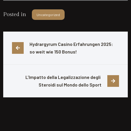
Posted in
Uncategorized
Hydrargyrum Casino Erfahrungen 2025: 
so weit wie 150 Bonus!
L’Impatto della Legalizzazione degli 
Steroidi sul Mondo dello Sport