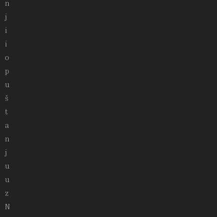
n
j
i
i
o
p
u
š
t
a
n
j
u
u
z
N