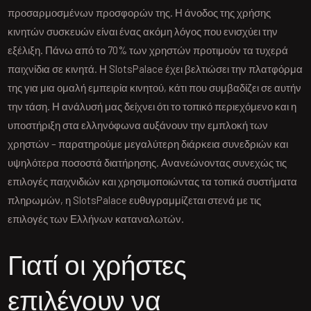
προσαρμοσμένων προσφορών της. Η άνοδος της χρήσης
κινητών συσκευών είναι ένας ακόμη λόγος που ενισχύει την
εξέλιξη. Πάνω από το 70% των χρηστών προτιμούν τα τυχερά
παιχνίδια σε κινητά. Η SlotsPalace έχει βελτιώσει την πλατφόρμα
της για μια ομαλή εμπειρία κινητού, κάτι που συμβαδίζει σε αυτήν
την τάση. Η ανάλυσή μας δείχνει ότι το τοπικό περιεχόμενο και η
υποστήριξη στα ελληνόφωνα αυξάνουν την εμπλοκή των
χρηστών – παρατηρούμε μεγαλύτερη διάρκεια συνεδριών και
υψηλότερα ποσοστά διατήρησης. Ανανεώνοντας συνεχώς τις
επιλογές παιχνιδιών και χρησιμοποιώντας τα τοπικά συστήματα
πληρωμών, η SlotsPalace ευθυγραμμίζεται στενά με τις
επιλογές των Ελλήνων καταναλωτών.
Γιατί οι χρήστες
επιλέγουν να