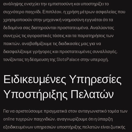
ανάληψης ενισχύει την εμπιστοσύνη και υποστηρίζει το
συχνότερο παιχνίδι. Επιπλέον, η χρήση μέτρων ασφαλείας που
χρησιμοποιούν στην μηχανική νοημοσύνη εγγυάται ότι τα
δεδομένα σας διατηρούνται προστατευμένα. Αναλύοντας
συνεχώς τις αγοραστικές τάσεις και τα παρατηρήσεις των
παικτών, αναβαθμίζουμε τις διαδικασίες μας για να
διασφαλίζουμε γρήγορες και προστατευμένες συναλλαγές,
τονίζοντας τη δέσμευση της SlotsPalace στην υπεροχή.
Ειδικευμένες Υπηρεσίες
Υποστήριξης Πελατών
Για να αριστεύσουμε πραγματικά στον ανταγωνιστικό τομέα των
online τυχερών παιχνιδιών, αναγνωρίζουμε ότι η ύπαρξη
εξειδικευμένων υπηρεσιών υποστήριξης πελατών είναι ζωτικής