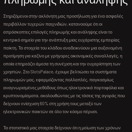
πληρωμής και ανάληψης
Στηριζόμενοι στην ακλόνητη μας προσήλωση για ένα ασφαλές
περιβάλλον τυχερών παιχνιδιών, κατανοούμε ότι οι
απρόσκοπτες επιλογές πληρωμής και ανάληψης είναι το
κεντρικό σημείο για την ανάπτυξη μιας ευχάριστης εμπειρίας
παίκτη. Τα στοιχεία του κλάδου αναδεικνύουν μια αυξανομένη
προτίμηση για καζίνο με γρήγορες οικονομικές συναλλαγές, η
οποία επηρεάζει άμεσα τη συνέχιση και την ευχαρίστηση των
χρηστών. Στο SlotsPalace, έχουμε βελτιώσει τα συστήματα
πληρωμών μας, εφαρμόζοντας πολλαπλές, παγκοσμίως
αναγνωρισμένες μεθόδους όπως ηλεκτρονικά πορτοφόλια και
κρυπτονομίσματα, ακολουθώντας με τις τάσεις της αγοράς που
δείχνουν ενίσχυση 60% στη χρήση τους μεταξύ των
ηλεκτρονικών παικτών σε όλο τον κόσμο πέρυσι.
Τα στατιστικά μας στοιχεία δείχνουν ότι η μείωση των χρόνων