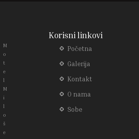
Korisni linkovi
M
Početna
o
t
Galerija
e
Kontakt
l
M
O nama
i
l
Sobe
o
š
e