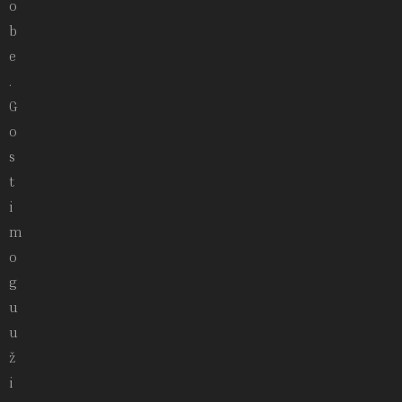
o
b
e
.
G
o
s
t
i
m
o
g
u
u
ž
i