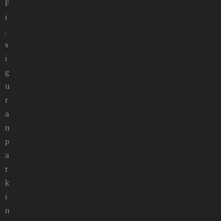
F
i
,
s
i
g
u
r
a
n
p
a
r
k
i
n