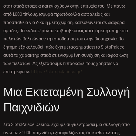
στατιστικά στοιχεία και ενισχύουν στην επιτυχία του. Με πάνω
από 1.000 τίτλους, ισχυρά πρωτόκολλα ασφαλείας και
προσπάθεια για δίκαιη μεταχείριση, κατευθύνεται σε διάφορα
ομάδες. Τα ενδιαφέροντα επιβραβεύσεις και η άμεση υπηρεσία
πελατών βελτιώνουν τη τοποθέτηση του στην βιομηχανία. Το
ζήτημα εξακολουθεί: πώς έχει μετασχηματίσει το SlotsPalace
αυτά τα χαρακτηριστικά σε ενισχυμένη συνέχιση και αφοσίωση
των πελατών; Ας εξετάσουμε τι προκαλεί τους χρήστες να
επιστρέφουν.
https://slotspalacess.gr/
Μια Εκτεταμένη Συλλογή
Παιχνιδιών
Στο SlotsPalace Casino, έχουμε συγκεντρώσει μια συλλογή από
άνω των 1.000 παιχνίδια, εξασφαλίζοντας ότι κάθε πελάτης