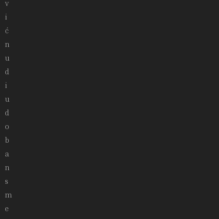
v
i
ć
n
u
d
i
u
d
o
b
a
n
s
m
e