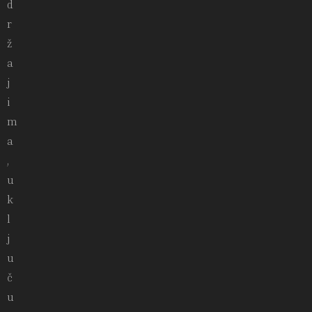
d
r
ž
a
j
i
m
a
,
u
k
l
j
u
č
u