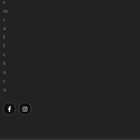
e
m
c
a
f
f
e
b
a
r
u
.