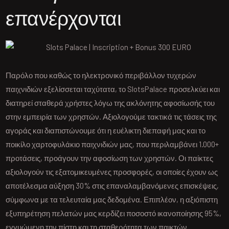
επανέρχονται
Παρόλο που καθώς το ηλεκτρονικό περιβάλλον τυχερών
παιχνιδιών εξελίσσεται ταχύτατα, το SlotsPalace προσελκύει και
διατηρεί σταθερά χρήστες λόγω της ακλόνητης αφοσίωσής του
στην εμπειρία των χρηστών. Αξιολογούμε τακτικά τις τάσεις της
αγοράς και διαπιστώνουμε ότι η ευέλικτη διεπαφή μας και το
ποικίλο χαρτοφυλάκιο παιχνιδιών μας, που περιλαμβάνει 1.000+
προτάσεις, προάγουν την αφοσίωση των χρηστών. Οι παίκτες
αξιολογούν τις εξατομικευμένες προσφορές, οι οποίες έχουν ως
αποτέλεσμα αύξηση 30% στις επαναλαμβανόμενες επισκέψεις,
σύμφωνα με τα τελευταία μας δεδομένα. Επιπλέον, η αξιόπιστη
εξυπηρέτηση πελατών μας κερδίζει ποσοστό ικανοποίησης 95%,
εγγυώμενη την πίστη και τη σταθερότητα των παικτών.