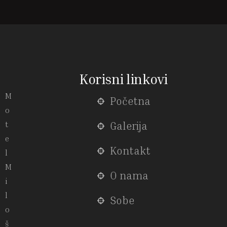
Korisni linkovi
M
Početna
o
t
Galerija
e
Kontakt
l
M
O nama
i
l
Sobe
o
š