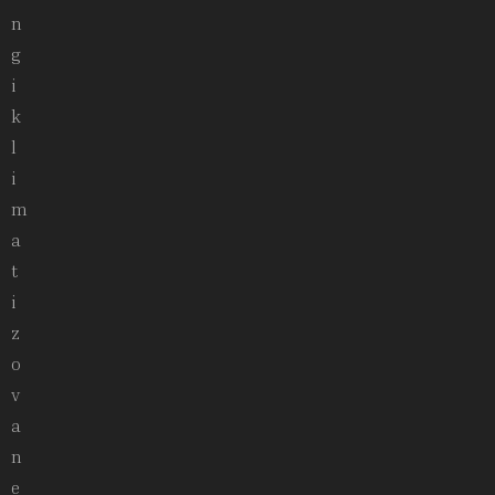
n
g
i
k
l
i
m
a
t
i
z
o
v
a
n
e