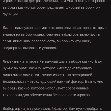
играете только для развлечения, вам может быть интересно
выбрать казино, которое предлагает широкий выбор игр и
функций.
Далее, вам нужно рассмотреть несколько факторов, которые
влияют на выбор казино. Ключевые факторы включают в
себя: лицензию, безопасность, выбор игр, функции,
поддержка, выплаты и условия.
Лицензия – это первый и важный шаг в выборе казино. Вам
нужно выбрать казино, которое имеет действующую
лицензию и является членом известных ассоциаций.
Безопасность – это следующий важный фактор. Вам нужно
выбрать казино, которое использует современные
технологии для обеспечения безопасности игроков.
Выбор игр – это также важный фактор. Вам нужно выбрать