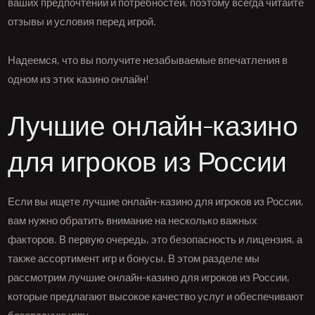
ваших предпочтений и потребностей, поэтому всегда читайте
отзывы и условия перед игрой.
Надеемся, что вы получите незабываемые впечатления в
одном из этих казино онлайн!
Лучшие онлайн-казино
для игроков из России
Если вы ищете лучшие онлайн-казино для игроков из России,
вам нужно обратить внимание на несколько важных
факторов. В первую очередь, это безопасность и лицензия, а
также ассортимент игр и бонусы. В этом разделе мы
рассмотрим лучшие онлайн-казино для игроков из России,
которые предлагают высокое качество услуг и обеспечивают
безопасную игру.