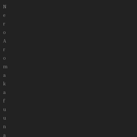
N
e
r
o
A
r
o
m
a
k
a
f
u
u
n
a