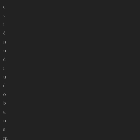
e
v
i
ć
n
u
d
i
u
d
o
b
a
n
s
m