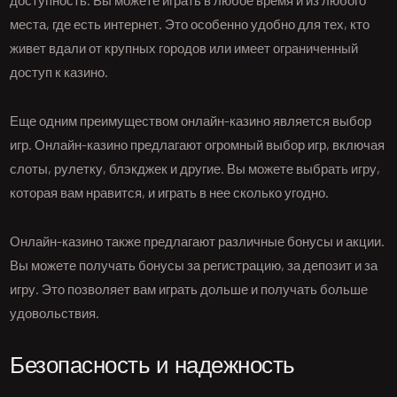
доступность. Вы можете играть в любое время и из любого
места, где есть интернет. Это особенно удобно для тех, кто
живет вдали от крупных городов или имеет ограниченный
доступ к казино.
Еще одним преимуществом онлайн-казино является выбор
игр. Онлайн-казино предлагают огромный выбор игр, включая
слоты, рулетку, блэкджек и другие. Вы можете выбрать игру,
которая вам нравится, и играть в нее сколько угодно.
Онлайн-казино также предлагают различные бонусы и акции.
Вы можете получать бонусы за регистрацию, за депозит и за
игру. Это позволяет вам играть дольше и получать больше
удовольствия.
Безопасность и надежность