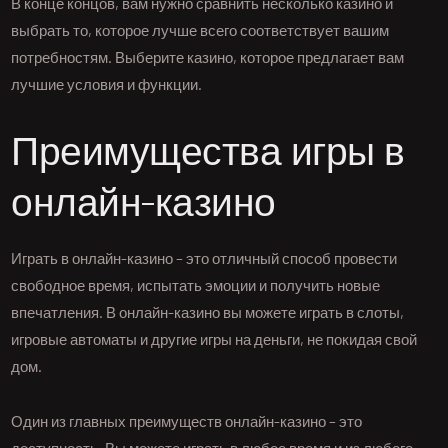
В конце концов, вам нужно сравнить несколько казино и
выбрать то, которое лучше всего соответствует вашим
потребностям. Выберите казино, которое предлагает вам
лучшие условия и функции.
Преимущества игры в
онлайн-казино
Играть в онлайн-казино – это отличный способ провести
свободное время, испытать эмоции и получить новые
впечатления. В онлайн-казино вы можете играть в слоты,
игровые автоматы и другие игры на деньги, не покидая свой
дом.
Один из главных преимуществ онлайн-казино – это