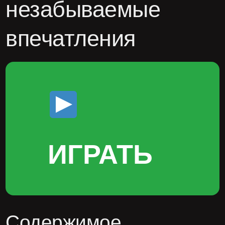
незабываемые
впечатления
ИГРАТЬ
Содержимое