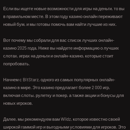
Если вы ищете новые возможности для игры на деньги, то вы
в правильном месте. В этом году казино онлайн переживают
новый бум, и мы готовы помочь вам найти лучшие из них.
Вот почему мы собрали для вас список лучших онлайн-
казино 2025 года. Ниже вы найдете информацию о лучших
слотах, играх на деньги и онлайн-казино, которые стоит
попробовать.
Начнем с BitStarz, одного из самых популярных онлайн-
казино в мире. Это казино предлагает более 2 000 игр,
включая слоты, рулетку и покер, а также акции и бонусы для
новых игроков.
Далее, мы рекомендуем вам Wildz, которое известно своей
широкой гаммой игр и выгодными условиями для игроков. Это