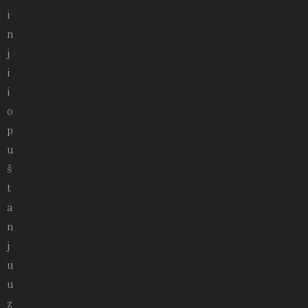
i
n
j
i
i
o
p
u
š
t
a
n
j
u
u
z