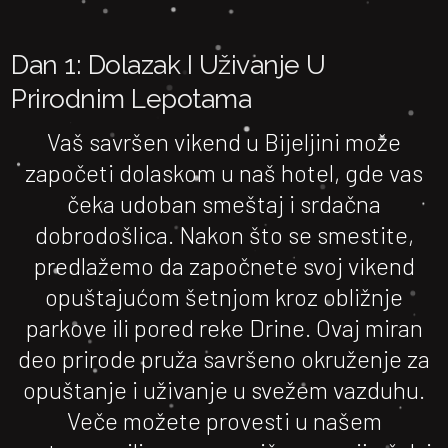
Dan 1: Dolazak I Uživanje U
Prirodnim Lepotama
Vaš savršen vikend u Bijeljini može
započeti dolaskom u naš hotel, gde vas
čeka udoban smeštaj i srdačna
dobrodošlica. Nakon što se smestite,
predlažemo da započnete svoj vikend
opuštajućom šetnjom kroz obližnje
parkove ili pored reke Drine. Ovaj miran
deo prirode pruža savršeno okruženje za
opuštanje i uživanje u svežem vazduhu.
Veče možete provesti u našem