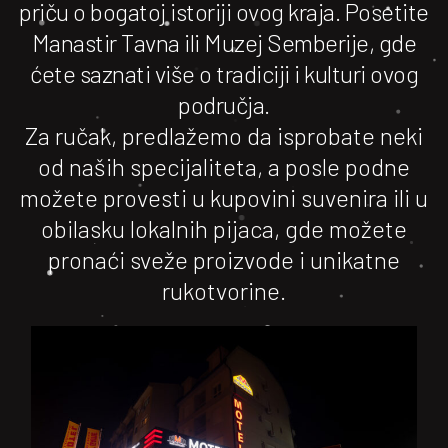
priču o bogatoj istoriji ovog kraja. Posetite
Manastir Tavna ili Muzej Semberije, gde
ćete saznati više o tradiciji i kulturi ovog
područja.
Za ručak, predlažemo da isprobate neki
od naših specijaliteta, a posle podne
možete provesti u kupovini suvenira ili u
obilasku lokalnih pijaca, gde možete
pronaći sveže proizvode i unikatne
rukotvorine.