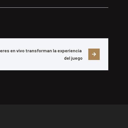
eres en vivo transforman la experiencia 
del juego