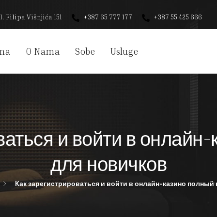
l. Filipa Višnjića 151
+387 65 777 177
+387 55 425 666
na
O Nama
Sobe
Usluge
ваться и войти в онлайн-
для новичков
Как зарегистрироваться и войти в онлайн-казино полный 