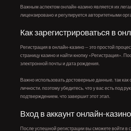
Важным аспектом онлайн-казино является их легаль
лицензировано и регулируется авторитетными орга
Как зарегистрироваться в он
Регистрация в онлайн-казино — это простой процес
страницу казино и найти кнопку «Регистрация». П
электронной почты и дата рождения.
Важно использовать достоверные данные, так как 
личности, поэтому убедитесь, что у вас есть под
подтверждением, что завершит этот этап.
Вход в аккаунт онлайн-казино
После успешной регистрации вы сможете войти в св