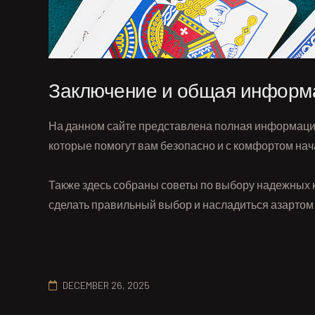
Заключение и общая информа
На данном сайте представлена полная информация 
которые помогут вам безопасно и с комфортом нач
Также здесь собраны советы по выбору надежных к
сделать правильный выбор и насладиться азартом 
DECEMBER 26, 2025