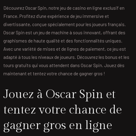
Découvrez Oscar Spin, notre jeu de casino en ligne exclusif en
France. Profitez d’une expérience de jeu immersive et
divertissante, conçue spécialement pour les joueurs français.
Oscar Spin est un jeu de machine à sous innovant, offrant des
graphismes de haute qualité et des fonctionnalités uniques.
Avec une variété de mises et de lignes de paiement, ce jeu est
adapté à tous les niveaux de joueurs. Découvrez les bonus et les
tours gratuits qui vous attendent dans Oscar Spin. Jouez dès
maintenant et tentez votre chance de gagner gros !
Jouez à Oscar Spin et
tentez votre chance de
gagner gros en ligne