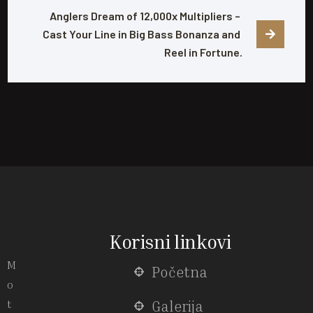
Anglers Dream of 12,000x Multipliers – 
Cast Your Line in Big Bass Bonanza and 
Reel in Fortune.
Korisni linkovi
M
Početna
o
t
Galerija