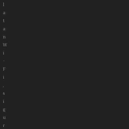
l
a
t
a
n
W
i
-
F
i
,
s
i
g
u
r