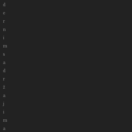
d
e
r
n
i
m
s
a
d
r
ž
a
j
i
m
a