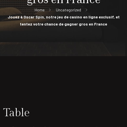
Home
Uncategorized
Jouez à Oscar Spin, notre jeu de casino en ligne exclusif, et
tentez votre chance de gagner gros en France
Table