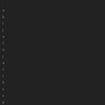
,
u
k
l
j
u
č
u
j
u
ć
i
b
e
s
p