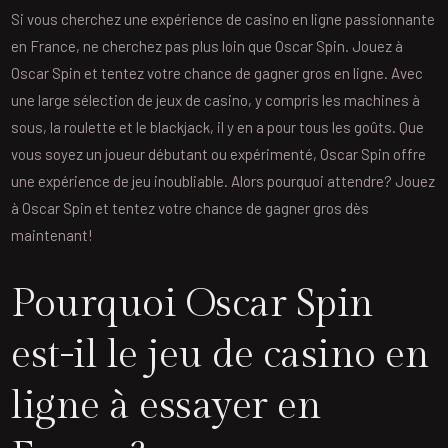
Si vous cherchez une expérience de casino en ligne passionnante
en France, ne cherchez pas plus loin que Oscar Spin. Jouez à
Oscar Spin et tentez votre chance de gagner gros en ligne. Avec
une large sélection de jeux de casino, y compris les machines à
sous, la roulette et le blackjack, il y en a pour tous les goûts. Que
vous soyez un joueur débutant ou expérimenté, Oscar Spin offre
une expérience de jeu inoubliable. Alors pourquoi attendre? Jouez
à Oscar Spin et tentez votre chance de gagner gros dès
maintenant!
Pourquoi Oscar Spin
est-il le jeu de casino en
ligne à essayer en