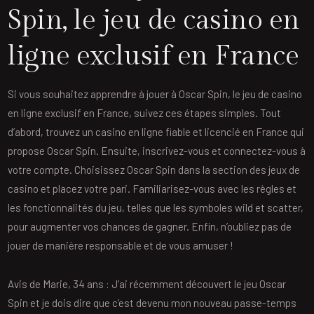
Spin, le jeu de casino en
ligne exclusif en France
Si vous souhaitez apprendre à jouer à Oscar Spin, le jeu de casino
en ligne exclusif en France, suivez ces étapes simples. Tout
d’abord, trouvez un casino en ligne fiable et licencié en France qui
propose Oscar Spin. Ensuite, inscrivez-vous et connectez-vous à
votre compte. Choisissez Oscar Spin dans la section des jeux de
casino et placez votre pari. Familiarisez-vous avec les règles et
les fonctionnalités du jeu, telles que les symboles wild et scatter,
pour augmenter vos chances de gagner. Enfin, n’oubliez pas de
jouer de manière responsable et de vous amuser !
Avis de Marie, 34 ans : J’ai récemment découvert le jeu Oscar
Spin et je dois dire que c’est devenu mon nouveau passe-temps