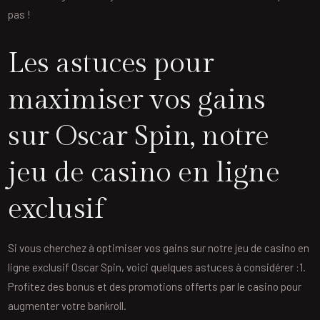
pas !
Les astuces pour
maximiser vos gains
sur Oscar Spin, notre
jeu de casino en ligne
exclusif
Si vous cherchez à optimiser vos gains sur notre jeu de casino en
ligne exclusif Oscar Spin, voici quelques astuces à considérer :1.
Profitez des bonus et des promotions offerts par le casino pour
augmenter votre bankroll.