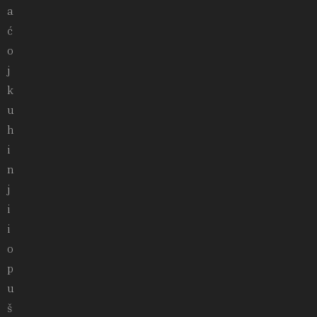
a
ć
o
j
k
u
h
i
n
j
i
i
o
p
u
š