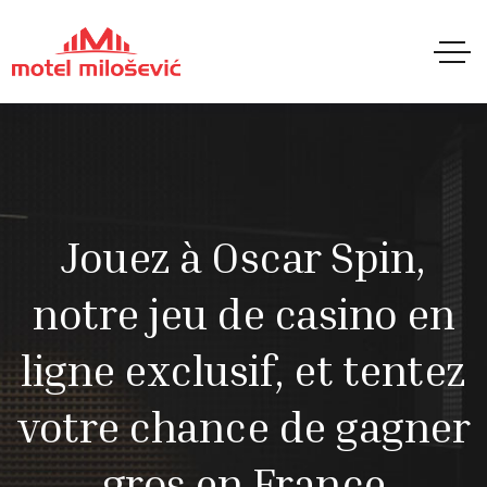
Jouez à Oscar Spin,
notre jeu de casino en
ligne exclusif, et tentez
votre chance de gagner
gros en France