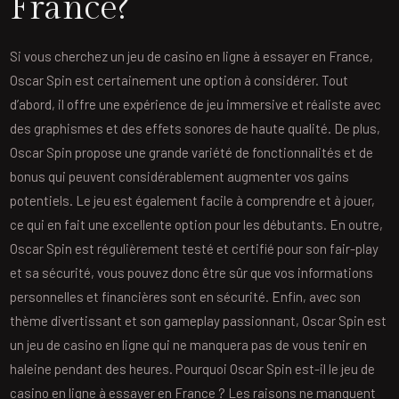
France?
Si vous cherchez un jeu de casino en ligne à essayer en France,
Oscar Spin est certainement une option à considérer. Tout
d’abord, il offre une expérience de jeu immersive et réaliste avec
des graphismes et des effets sonores de haute qualité. De plus,
Oscar Spin propose une grande variété de fonctionnalités et de
bonus qui peuvent considérablement augmenter vos gains
potentiels. Le jeu est également facile à comprendre et à jouer,
ce qui en fait une excellente option pour les débutants. En outre,
Oscar Spin est régulièrement testé et certifié pour son fair-play
et sa sécurité, vous pouvez donc être sûr que vos informations
personnelles et financières sont en sécurité. Enfin, avec son
thème divertissant et son gameplay passionnant, Oscar Spin est
un jeu de casino en ligne qui ne manquera pas de vous tenir en
haleine pendant des heures. Pourquoi Oscar Spin est-il le jeu de
casino en ligne à essayer en France ? Les raisons ne manquent