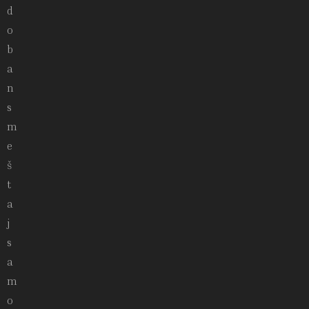
d
o
b
a
n
s
m
e
š
t
a
j
s
a
m
o