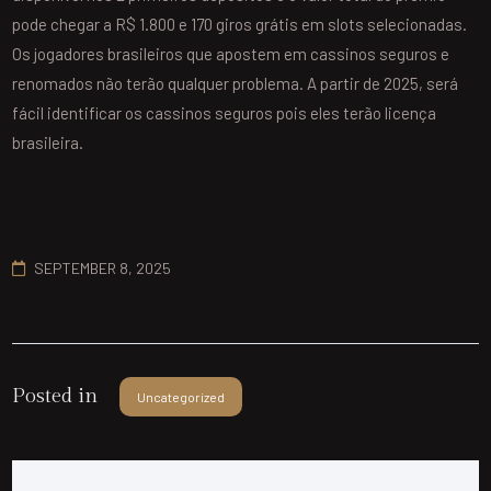
pode chegar a R$ 1.800 e 170 giros grátis em slots selecionadas.
Os jogadores brasileiros que apostem em cassinos seguros e
renomados não terão qualquer problema. A partir de 2025, será
fácil identificar os cassinos seguros pois eles terão licença
brasileira.
SEPTEMBER 8, 2025
Posted in
Uncategorized