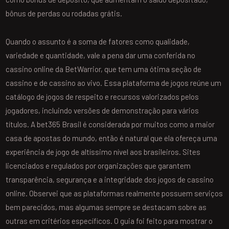
bônus de perdas ou rodadas grátis.
Quando o assunto é a soma de fatores como qualidade,
variedade e quantidade, vale a pena dar uma conferida no
cassino online da BetWarrior, que tem uma ótima seção de
cassino e de cassino ao vivo. Essa plataforma de jogos reúne um
catálogo de jogos de respeito e recursos valorizados pelos
jogadores, incluindo versões de demonstração para vários
títulos. A bet365 Brasil é considerada por muitos como a maior
casa de apostas do mundo, então é natural que ela ofereça uma
experiência de jogo de altíssimo nível aos brasileiros. Sites
licenciados e regulados por organizações que garantem
transparência, segurança e a integridade dos jogos de cassino
online. Observei que as plataformas realmente possuem serviços
bem parecidos, mas algumas sempre se destacam sobre as
outras em critérios específicos. O guia foi feito para mostrar o