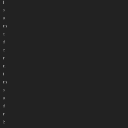
j
s
a
m
o
d
e
r
n
i
m
s
a
d
r
ž