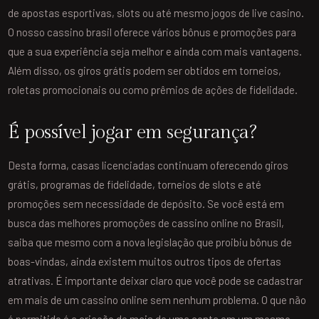
de apostas esportivas, slots ou até mesmo jogos de live casino.
O nosso cassino brasil oferece vários bônus e promoções para
que a sua experiência seja melhor e ainda com mais vantagens.
Além disso, os giros grátis podem ser obtidos em torneios,
roletas promocionais ou como prêmios de ações de fidelidade.
É possível jogar em segurança?
Desta forma, casas licenciadas continuam oferecendo giros
grátis, programas de fidelidade, torneios de slots e até
promoções sem necessidade de depósito. Se você está em
busca das melhores promoções de cassino online no Brasil,
saiba que mesmo com a nova legislação que proibiu bônus de
boas-vindas, ainda existem muitos outros tipos de ofertas
atrativas. É importante deixar claro que você pode se cadastrar
em mais de um cassino online sem nenhum problema. O que não