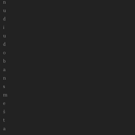
n
u
d
i
u
d
o
b
a
n
s
m
e
š
t
a