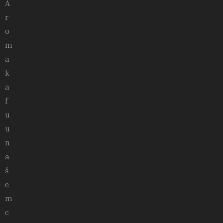
A
r
o
m
a
k
a
f
u
u
n
a
š
e
m
c