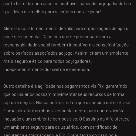
ponto forte de cada cassino confiável, cabendo ao jogador definir
qual delas é a melhor para si, criar a conta e jogar!
Além disso, o fornecimento de links para organizações de apoio
pode ser essencial. Cassinos que se preocupam com a
responsabilidade social também incentivam a conscientização
sobre os riscos associados ao jogo. Assim, criam um ambiente
mais seguro e ético para todos os jogadores,
independentemente do nível de experiência.
Outro detalhe é a agilidade nos pagamentos via Pix, garantindo
que os usuários possam movimentar seus recursos de forma
rápida e segura. Nossa análise indica que o cassino online Stake
é uma plataforma robusta, especialmente para quem valoriza
inovação e um ambiente competitivo. O Cassino da Alfa oferece
um ambiente seguro para os usuários, com certificado de
segurança e transações via Pix. A reputação do cassino é