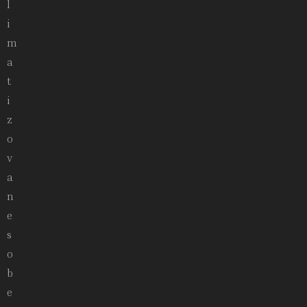
l
i
m
a
t
i
z
o
v
a
n
e
s
o
b
e