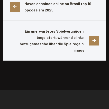
Novos cassinos online no Brasil top 10 
opções em 2025
Ein unerwartetes Spielvergnügen 
begeistert, während plinko 
betrugsmasche über die Spielregeln 
hinaus