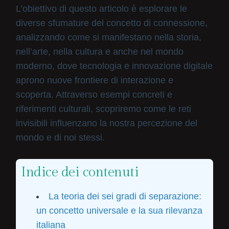
L’obiettivo di questo articolo è esplorare le
diverse sfumature del concetto di connessione,
analizzando come si manifestano nella storia,
nell’arte, nella cultura e anche nel mondo
moderno, dove tecnologia e innovazione digitale
aprono nuove frontiere di interazione e
scoperta. Attraverso esempi concreti e
riferimenti culturali, scopriremo come le reti
invisibili influenzano la nostra percezione del
mondo e di noi stessi.
Indice dei contenuti
La teoria dei sei gradi di separazione:
un concetto universale e la sua rilevanza
italiana