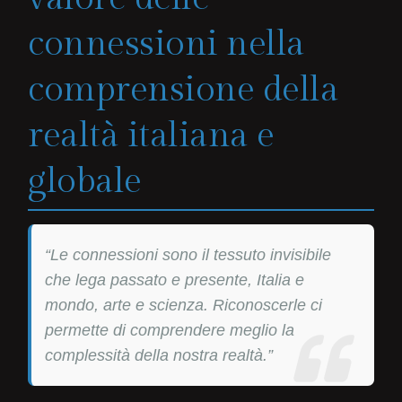
connessioni nella
comprensione della
realtà italiana e
globale
“Le connessioni sono il tessuto invisibile
che lega passato e presente, Italia e
mondo, arte e scienza. Riconoscerle ci
permette di comprendere meglio la
complessità della nostra realtà.”