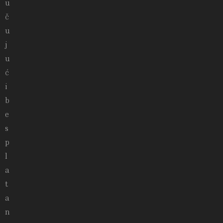
u
č
u
j
u
ć
i
b
e
s
p
l
a
t
a
n