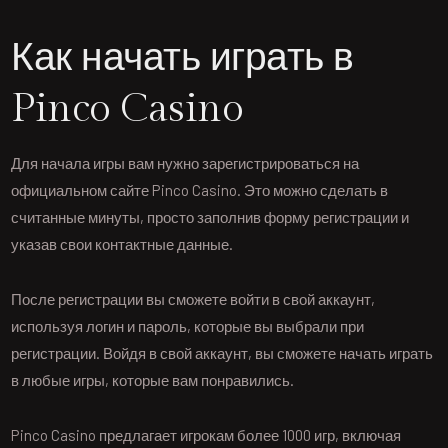
Как начать играть в
Pinco Casino
Для начала игры вам нужно зарегистрироваться на
официальном сайте Pinco Casino. Это можно сделать в
считанные минуты, просто заполнив форму регистрации и
указав свои контактные данные.
После регистрации вы сможете войти в свой аккаунт,
используя логин и пароль, которые вы выбрали при
регистрации. Войдя в свой аккаунт, вы сможете начать играть
в любые игры, которые вам понравились.
Pinco Casino предлагает игрокам более 1000 игр, включая