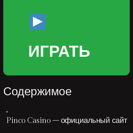
ИГРАТЬ
Содержимое
Pinco Casino – официальный сайт