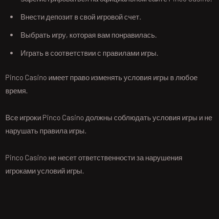
Внести депозит в свой игровой счет.
Выбрать игру, которая вам понравилась.
Играть в соответствии с правилами игры.
Pinco Casino имеет право изменять условия игры в любое
время.
Все игроки Pinco Casino должны соблюдать условия игры и не
нарушать правила игры.
Pinco Casino не несет ответственности за нарушения
игроками условий игры.