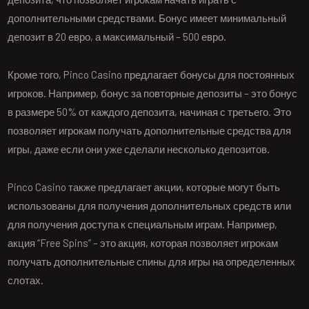
дополнительными средствами. Бонус имеет минимальный
депозит в 20 евро, а максимальный – 500 евро.
Кроме того, Pinco Casino предлагает бонусы для постоянных
игроков. Например, бонус за повторные депозиты – это бонус
в размере 50% от каждого депозита, начиная с третьего. Это
позволяет игрокам получать дополнительные средства для
игры, даже если они уже сделали несколько депозитов.
Pinco Casino также предлагает акции, которые могут быть
использованы для получения дополнительных средств или
для получения доступа к специальным играм. Например,
акция “Free Spins” – это акция, которая позволяет игрокам
получать дополнительные спины для игры на определенных
слотах.