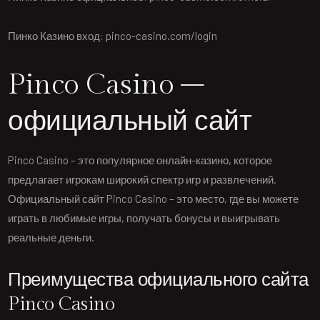
Пинко Казино вход: pinco-casino.com/login
Pinco Casino –
официальный сайт
Pinco Casino – это популярное онлайн-казино, которое
предлагает игрокам широкий спектр игр и развлечений.
Официальный сайт Pinco Casino – это место, где вы можете
играть в любимые игры, получать бонусы и выигрывать
реальные деньги.
Преимущества официального сайта
Pinco Casino