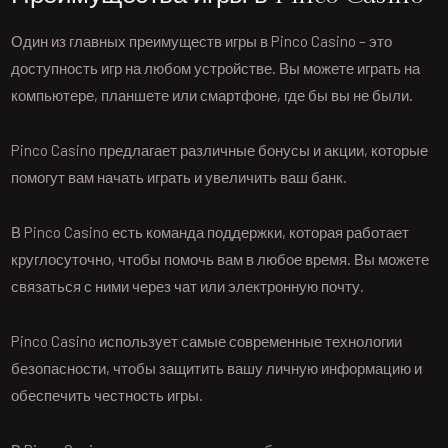
Один из главных преимуществ игры в Pinco Casino – это
доступность игр на любом устройстве. Вы можете играть на
компьютере, планшете или смартфоне, где бы вы не были.
Pinco Casino предлагает различные бонусы и акции, которые
помогут вам начать играть и увеличить ваш банк.
В Pinco Casino есть команда поддержки, которая работает
круглосуточно, чтобы помочь вам в любое время. Вы можете
связаться с ними через чат или электронную почту.
Pinco Casino использует самые современные технологии
безопасности, чтобы защитить вашу личную информацию и
обеспечить честность игры.