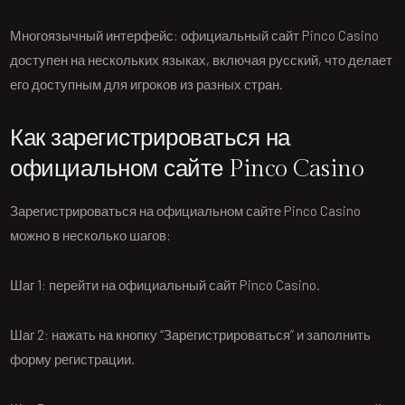
Многоязычный интерфейс: официальный сайт Pinco Casino
доступен на нескольких языках, включая русский, что делает
его доступным для игроков из разных стран.
Как зарегистрироваться на
официальном сайте Pinco Casino
Зарегистрироваться на официальном сайте Pinco Casino
можно в несколько шагов:
Шаг 1: перейти на официальный сайт Pinco Casino.
Шаг 2: нажать на кнопку “Зарегистрироваться” и заполнить
форму регистрации.