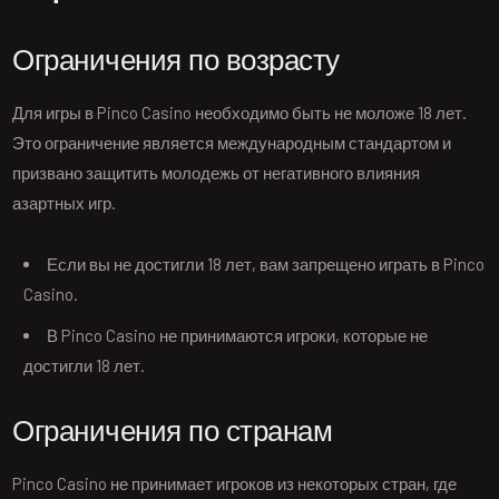
Ограничения по возрасту
Для игры в Pinco Casino необходимо быть не моложе 18 лет.
Это ограничение является международным стандартом и
призвано защитить молодежь от негативного влияния
азартных игр.
Если вы не достигли 18 лет, вам запрещено играть в Pinco
Casino.
В Pinco Casino не принимаются игроки, которые не
достигли 18 лет.
Ограничения по странам
Pinco Casino не принимает игроков из некоторых стран, где