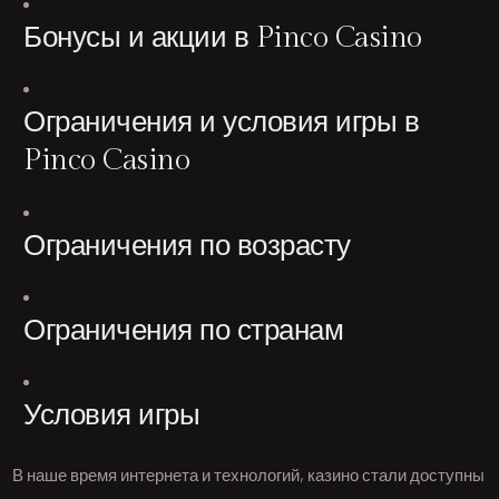
Бонусы и акции в Pinco Casino
Ограничения и условия игры в
Pinco Casino
Ограничения по возрасту
Ограничения по странам
Условия игры
В наше время интернета и технологий, казино стали доступны