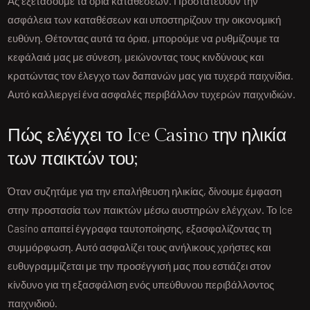
Ας εξετάσουμε τα όρια καταθέσεων. Προστατεύουν την
ασφάλεια των καταθέσεων και υποστηρίζουν την οικονομική
ευθύνη. Θέτοντας αυτά τα όρια, μπορούμε να ρυθμίζουμε τα
κεφάλαιά μας με σύνεση, μειώνοντας τους κινδύνους και
κρατώντας τον έλεγχο των δαπανών μας για τυχερά παιχνίδια.
Αυτό καλλιεργεί ένα ασφαλές περιβάλλον τυχερών παιχνιδιών.
Πώς ελέγχει το Ice Casino την ηλικία
των παικτών του;
Όταν συζητάμε για την επαλήθευση ηλικίας, δίνουμε έμφαση
στην προστασία των παικτών μέσω αυστηρών ελέγχων. Το Ice
Casino απαιτεί έγγραφα ταυτοποίησης, εξασφαλίζοντας τη
συμμόρφωση. Αυτό ασφαλίζει τους ανήλικους χρήστες και
ευθυγραμμίζεται με την προσέγγισή μας που εστιάζει στον
κίνδυνο για τη εξασφάλιση ενός υπεύθυνου περιβάλλοντος
παιχνιδιού.