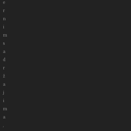
e
r
n
i
m
s
a
d
r
ž
a
j
i
m
a
,