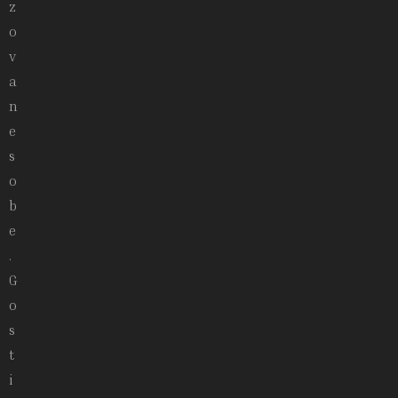
z
o
v
a
n
e
s
o
b
e
.
G
o
s
t
i