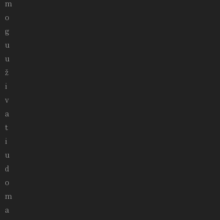
m
o
g
u
u
ž
i
v
a
t
i
u
d
o
m
a