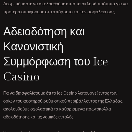
Δεσμευόμαστε να ακολουθούμε αυτά τα σκληρά πρότυπα για να
προτεραιοποιήσουμε στο απόρρητο και την ασφάλειά σας.
Αδειοδότηση και
Κανονιστική
Συμμόρφωση του Ice
Casino
Για να διασφαλίσουμε ότι το Ice Casino λειτουργεί εντός των
ορίων του αυστηρού ρυθμιστικού περιβάλλοντος της Ελλάδας,
ακολουθούμε σχολαστικά τα καθορισμένα πρωτόκολλα
αδειοδότησης και τις νομικές εντολές.