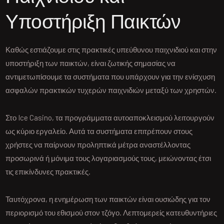
Υποστήριξη Παικτών
Καθώς εστιάζουμε στις πρακτικές υπεύθυνου παιχνιδιού και στην
υποστήριξη των παικτών, είναι ζωτικής σημασίας να
αντιμετωπίσουμε τα συστήματα που υπάρχουν για την ενίσχυση
ασφαλών πρακτικών τυχερών παιχνιδιών μεταξύ των χρηστών.
Στο Ice Casino, τα προγράμματα αυτοαποκλεισμού λειτουργούν
ως κύριο εργαλείο. Αυτά τα συστήματα επιτρέπουν στους
χρήστες να παίρνουν προληπτικά μέτρα αναστέλλοντας
προσωρινά ή μόνιμα τους λογαριασμούς τους, μειώνοντας έτσι
τις επικίνδυνες πρακτικές.
Ταυτόχρονα, η ενημέρωση των παικτών είναι ουσιώδης για τον
περιορισμό του εθισμού στον τζόγο. Λεπτομερείς κατευθυντήριες