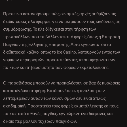
Πρέπει να κατανοήσουμε πώς οι νομικές αρχές ρυθμίζουν τις
διαδικτυακές πλατφόρμες για να μετριάσουν τους κινδύνους μη
συμμόρφωσης. Το κλειδί έγκειται στην τήρηση των
πρωτοκόλλων που επιβάλλονται από φορείς όπως η Επιτροπή
Παιγνίων της Ελληνικής Επιτροπής. Αυτά εγγυώνται ότι τα
διαδικτυακά καζίνο, όπως το Ice Casino, λειτουργούν εντός των
νομικών περιορισμών, προστατεύοντας τα συμφέροντα των
παικτών και τη βιωσιμότητα των φορέων εκμετάλλευσης.
Οι παραβιάσεις μπορούν να προκαλέσουν σε βαριές κυρώσεις
και σε κίνδυνο τη φήμη. Κατά συνέπεια, η ανάλυση των
λεπτομερειών αυτών των κανονισμών δεν είναι απλώς
ακαδημαϊκή. Προστατεύει τους φορείς εκμετάλλευσης και τους
παίκτες από πιθανές παγίδες, εγγυώμενη ένα διαφανές και
δίκαιο περιβάλλον τυχερών παιχνιδιών.