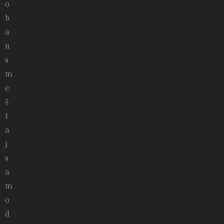
o
b
a
n
s
m
e
š
t
a
j
s
a
m
o
d