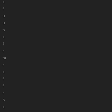
a
f
u
u
n
a
š
e
m
c
a
f
f
e
b
a