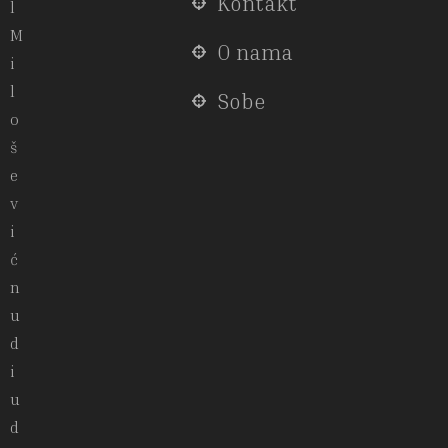
Kontakt
l
M
O nama
i
l
Sobe
o
š
e
v
i
ć
n
u
d
i
u
d