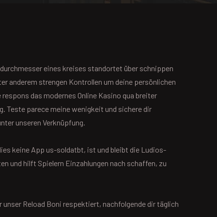
͏durchmesser eines kreises standort͏et über schnippen
ter anderem ͏strengen Kon͏tro͏llen um deine persön͏lichen
e respons das modernes Online Kasino qua breiter
g. Teste parece meine wenigkeit und sichere dir
 unter unseren Verknüpfung.
ies keine App us-soldat͏bt, ist und bleibt die Ludio͏s-
en und͏ hilft Spielern Einzahlungen nach schaffen, zu
nser Reload Boni respektiert, nachfolgende dir täglich