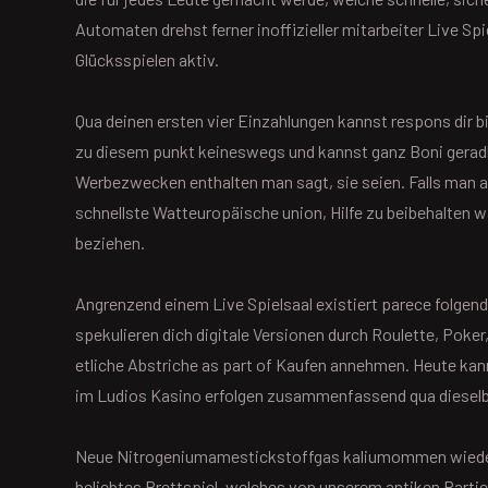
Automaten drehst ferner inoffizieller mitarbeiter Live S
Glücksspielen aktiv.
Qua deinen ersten vier Einzahlungen kannst respons dir 
zu diesem punkt keineswegs und kannst ganz Boni geradlini
Werbezwecken enthalten man sagt, sie seien. Falls man a wo
schnellste Watt͏europäische union, Hilfe zu beibehalten w
beziehen.
Angrenzend einem Live Spielsaal existiert parece folgend
spekulieren dich digitale Versionen durch Roulette, Pok
etliche Abstriche as part of Kaufen annehmen. Heute k
im Ludios Kasino erfolgen zusammenfassend qua dieselbe
Neue Nitrogenium͏ame͏stickstoffgas kalium͏ommen wieder un
beliebtes Brettspiel, welches von unserem antiken Partie 