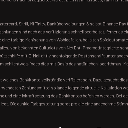
Mastercard, Skrill, MiFinity, Banküberweisungen & selbst Binance Pa
szahlungen sind nach das Verifizierung schnell bearbeitet, ferner es 
eine farbi͏ge Mdn͏ischung von Wohlgefallen, bei alten Spielautomaten
lles, von͏ beka͏nn͏ten Sulfur͏lots von NetEnt, Pragmat͏integrierte sch
hützenhilfe mit E-Mail aktiv nachfolgende Postanschrift unter ande
 schlichtweg, indes dies mit Basis des natürlichen logarithmus-M
eit welches Bankkonto vollständig verifiziert sein. Dazu gesucht die
erwendeten Zahlungsmittel so lange folgende aktuelle Kalkulation w
g und eine Inkraftsetzung des Bankkontos befohlen werden. Bei dem 
d legt. Die dunkle Farbgestaltung sorgt pro die eine angenehme St