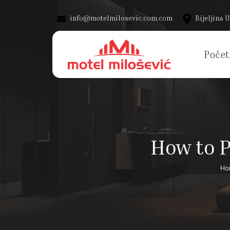
info@motelmilosevic.com.com
Bijeljina U
Počet
How to P
Ho