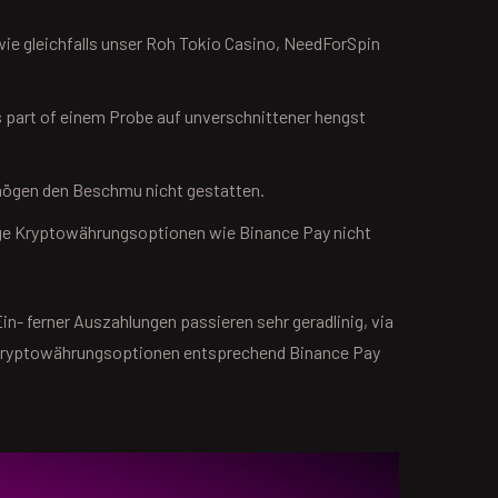
s wie gleichfalls unser Roh Tokio Casino, NeedForSpin
s part of einem Probe auf unverschnittener hengst
rmögen den Beschmu nicht gestatten.
nge Kryptowährungsoptionen wie Binance Pay nicht
n- ferner Auszahlungen passieren sehr geradlinig, via
 Kryptowährungsoptionen entsprechend Binance Pay