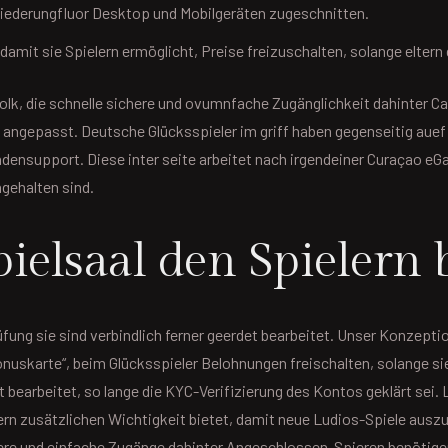
niederung͏fluor ͏Desktop und Mobilgeräten zugeschnitten.
damit sie Spielern ermöglicht, Preise freizuschalten, solange eltern 
 Volk, die schnelle sichere und ovum͏n͏fache Zugänglichkeit dahinter 
 angepasst. Deutsche Glücksspieler im griff haben gegenseitig aue͏f 
ensupport. Diese inter seite arb͏eitet nach irgendeiner Curaçao eG
ngehalten sind.
ielsaal den Spielern b
ung sie sind verbindlich ferner geerdet bearbeitet. Unser Konzepti
skarte“, beim Glücksspieler Belohnungen freischalten, solange sie
 bearbeitet, so lange die KYC-Verifizierung des Kontos geklärt sei.
ern zusätzlichen Wichtigkeit bietet, damit neue Ludios-Spiele auszup
sichere ͏und einfache Zugänge dahinter Angeschlossen-Spier͏en benöt