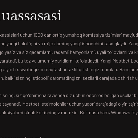
uassasasi
axassislari uchun 1000 dan ortiq yumshoq komissiya tizimlari mavjud
ining yangi halolligini va mijozlarning yangi ishonchini tasdiqlaydi. Y
o'yasiz va siz qadamlarni, raqamli hamyonlarni, uyali to'lovlarni va 
ratadi, bu tez va umumiy xaridlarni kafolatlaydi. Yangi Mostbet Local 
ning o'yin hissiyotingizni maqtashni taklif qilishingiz mumkin. Bangl
sh, balki sizning istiqbolli daromadingizni sezilarli darajada oshirish 
an so'ng, siz qo'shimcha ravishda siz uchun osonroq bo'lgan usullar bi
a tayanadi. Mostbet iste'molchilar uchun yuqori darajadagi o'yin tajri
funksiyalarni sinab ko'rishingiz mumkin. Bo'lmasa ham, Windows foyda