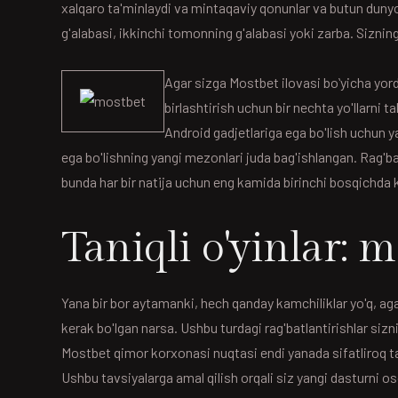
xalqaro ta'minlaydi va mintaqaviy qonunlar va butun dunyo 
g'alabasi, ikkinchi tomonning g'alabasi yoki zarba. Sizning v
Agar sizga Mostbet ilovasi boʻyicha yor
birlashtirish uchun bir nechta yo'llarni 
Android gadjetlariga ega bo'lish uchun y
ega bo'lishning yangi mezonlari juda bag'ishlangan. Rag'bat
bunda har bir natija uchun eng kamida birinchi bosqichda k
Taniqli o'yinlar: 
Yana bir bor aytamanki, hech qanday kamchiliklar yo'q, a
kerak bo'lgan narsa. Ushbu turdagi rag'batlantirishlar siz
Mostbet qimor korxonasi nuqtasi endi yanada sifatliroq tasv
Ushbu tavsiyalarga amal qilish orqali siz yangi dasturni