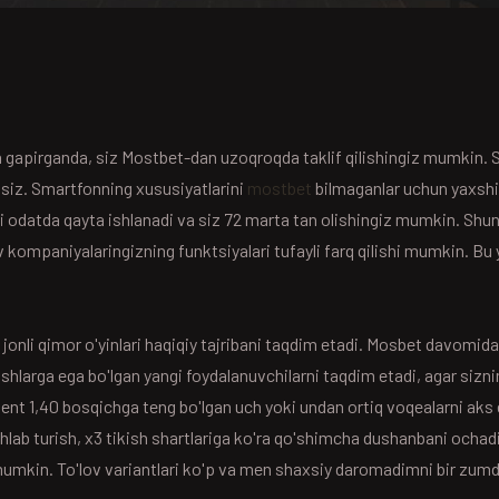
apirganda, siz Mostbet-dan uzoqroqda taklif qilishingiz mumkin. Si
asiz. Smartfonning xususiyatlarini
mostbet
bilmaganlar uchun yaxshi
ari odatda qayta ishlanadi va siz 72 marta tan olishingiz mumkin. Shu
v kompaniyalaringizning funktsiyalari tufayli farq qilishi mumkin. B
jonli qimor o'yinlari haqiqiy tajribani taqdim etadi. Mosbet davomi
nishlarga ega bo'lgan yangi foydalanuvchilarni taqdim etadi, agar si
ient 1,40 bosqichga teng bo'lgan uch yoki undan ortiq voqealarni aks 
ushlab turish, x3 tikish shartlariga ko'ra qo'shimcha dushanbani ochad
 mumkin. To'lov variantlari ko'p va men shaxsiy daromadimni bir zumd