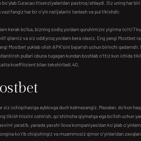
bo'ylab Curacao litsenziyalaridan pastroq ishlaydi. Siz uning har biri
azifangiz har bir o'yin natijalarini tanlash va pul tikishdir.
dam kerak boʻlsa, bizning sodiq yordam guruhimizni yigirma toʻrt/7 k
taklif qilamiz va siz oddiyroq yordam bera olasiz. Eng yangi Mostbet r
angi Mostbet yuklab olish APK'sini bajarish uchun birinchi qadamdir. 
lantirish pullari obuna tugagan kundan boshlab o'ttiz kun ichida tikil
atta koeffitsient bilan tekshiriladi.40.
mostbet
gar siz ochiqchasiga ayblovga duch kelmasangiz. Masalan, do'kon haqi
ning tikish hissini oshirish, qo'shimcha qiymatga ega bo'lish uchun y
irni yaratib, yanada yaxshi ilova kompaniyasidan ko'plab o'yinlarni t
 osongina ko'rib chiqishingiz va muammosiz qimor o'yinlaridan zavqla