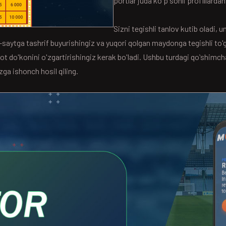
portlar juda ko'p sonli profillardan
Sizni tegishli tanlov kutib oladi, u
saytga tashrif buyurishingiz va yuqori qolgan maydonga tegishli to'g'r
ot do'konini o'zgartirishingiz kerak bo'ladi. Ushbu turdagi qoʻshimc
ga ishonch hosil qiling.