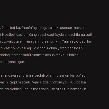
. Mostbet kazinosining ishiga kelsak, asosan mavzuli
angi Mostbet dasturi Bangladeshdagi foydalanuvchilarga turli
kriptovalyutalarni ajratishingiz mumkin. Yaqin atrofdagi bu
kazino ilovasi aqlli o'yinchi uchun yaratilgan bo'lib,
adeshdagi barcha sahifalarimiz uchun maxsus ishlab
uchun yaratilgan.
lan moliyalashtirishni yechib olishingiz mumkin bo'ladi.
basini taqdim etadi. Agar sizda Android yoki iOS bo'lsa,
lanuvchilari uchun mos yangi ish stoli turi ham taklif