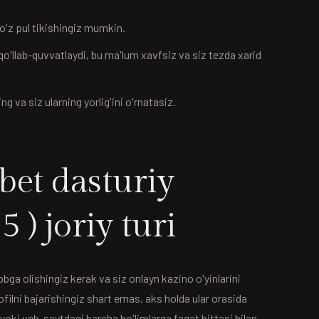
 o'z pul tikishingiz mumkin.
qo'llab-quvvatlaydi, bu ma'lum xavfsiz va siz tezda xarid
g va siz ularning yorlig'ini o'rnatasiz.
bet dasturiy
 ) joriy turi
isobga olishingiz kerak va siz onlayn kazino o'yinlarini
ilni bajarishingiz shart emas, aks holda ular orasida
 yoki veb-saytdagi barcha bo'limlarga faqat bittasi bilan