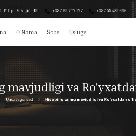
l. Filipa Višnjića 151
+387 65 777 177
+387 55 425 666
na
O Nama
Sobe
Usluge
g mavjudligi va Ro'yxatdan
Uncategorized
Hisobingizning mavjudligi va Ro'yxatdan o'ti