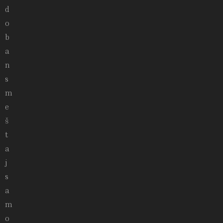
d
o
b
a
n
s
m
e
š
t
a
j
s
a
m
o