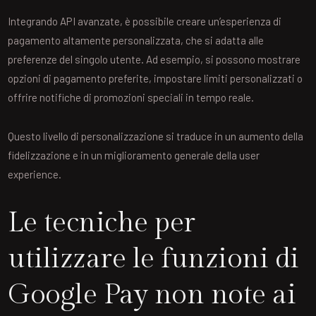
Integrando API avanzate, è possibile creare un’esperienza di
pagamento altamente personalizzata, che si adatta alle
preferenze del singolo utente. Ad esempio, si possono mostrare
opzioni di pagamento preferite, impostare limiti personalizzati o
offrire notifiche di promozioni speciali in tempo reale.
Questo livello di personalizzazione si traduce in un aumento della
fidelizzazione e in un miglioramento generale della user
experience.
Le tecniche per
utilizzare le funzioni di
Google Pay non note ai