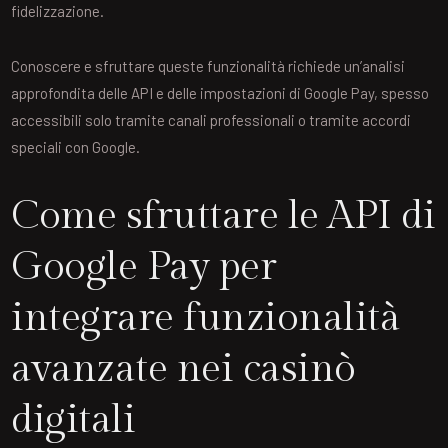
fidelizzazione.
Conoscere e sfruttare queste funzionalità richiede un’analisi
approfondita delle API e delle impostazioni di Google Pay, spesso
accessibili solo tramite canali professionali o tramite accordi
speciali con Google.
Come sfruttare le API di
Google Pay per
integrare funzionalità
avanzate nei casinò
digitali