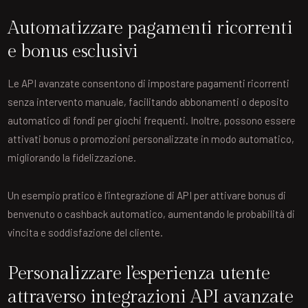
Automatizzare pagamenti ricorrenti
e bonus esclusivi
Le API avanzate consentono di impostare pagamenti ricorrenti
senza intervento manuale, facilitando abbonamenti o deposito
automatico di fondi per giochi frequenti. Inoltre, possono essere
attivati bonus o promozioni personalizzate in modo automatico,
migliorando la fidelizzazione.
Un esempio pratico è l’integrazione di API per attivare bonus di
benvenuto o cashback automatico, aumentando le probabilità di
vincita e soddisfazione del cliente.
Personalizzare l’esperienza utente
attraverso integrazioni API avanzate