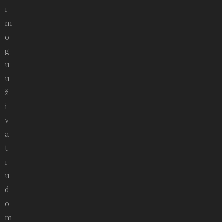
i
m
o
g
u
u
ž
i
v
a
t
i
u
d
o
m