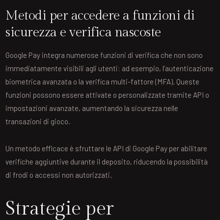
Metodi per accedere a funzioni di
sicurezza e verifica nascoste
Google Pay integra numerose funzioni di verifica che non sono
immediatamente visibili agli utenti: ad esempio, l’autenticazione
biometrica avanzata o la verifica multi-fattore (MFA). Queste
funzioni possono essere attivate o personalizzate tramite API o
impostazioni avanzate, aumentando la sicurezza nelle
transazioni di gioco.
Un metodo efficace è sfruttare le API di Google Pay per abilitare
verifiche aggiuntive durante il deposito, riducendo la possibilità
di frodi o accessi non autorizzati.
Strategie per