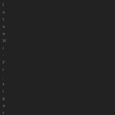
l
a
t
a
n
W
i
-
F
i
,
s
i
g
u
r