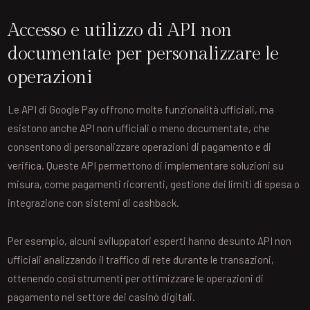
Accesso e utilizzo di API non
documentate per personalizzare le
operazioni
Le API di Google Pay offrono molte funzionalità ufficiali, ma
esistono anche API non ufficiali o meno documentate, che
consentono di personalizzare operazioni di pagamento e di
verifica. Queste API permettono di implementare soluzioni su
misura, come pagamenti ricorrenti, gestione dei limiti di spesa o
integrazione con sistemi di cashback.
Per esempio, alcuni sviluppatori esperti hanno desunto API non
ufficiali analizzando il traffico di rete durante le transazioni,
ottenendo così strumenti per ottimizzare le operazioni di
pagamento nel settore dei casinò digitali.