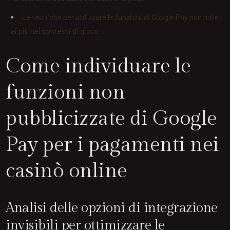
Le tecniche per utilizzare le funzioni di Google Pay non note
ai più nei contesti di gioco
Come individuare le
funzioni non
pubblicizzate di Google
Pay per i pagamenti nei
casinò online
Analisi delle opzioni di integrazione
invisibili per ottimizzare le