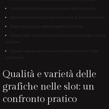
Caratteristiche di sicurezza e rispetto delle normative
Opzioni di personalizzazione e strumenti di gestione offerte
Analisi dei payout e delle probabilità di vincita
Impatto delle recenti innovazioni tecnologiche sulle scelte di
software
Impatto sulla produttività e sui risultati economici delle
piattaforme
Qualità e varietà delle
grafiche nelle slot: un
confronto pratico