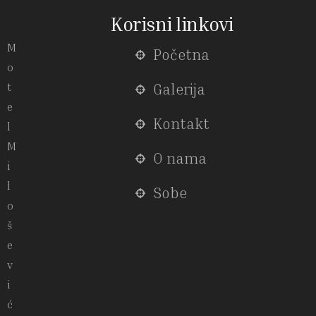
Korisni linkovi
M
Početna
o
t
Galerija
e
Kontakt
l
M
O nama
i
l
Sobe
o
š
e
v
i
ć