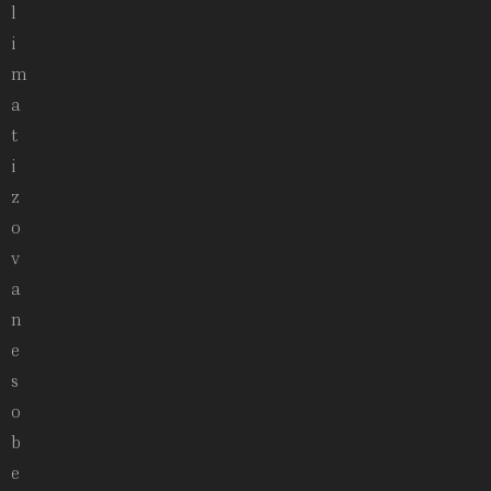
l
i
m
a
t
i
z
o
v
a
n
e
s
o
b
e