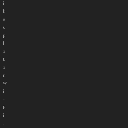
i
b
e
s
p
l
a
t
a
n
W
i
-
F
i
,