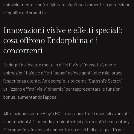
coinvolgimento e può migliorare significativamente la percezione
di qualità del prodotto.
Innovazioni visive e effetti speciali:
cosa offrono Endorphina e i
concorrenti
Endorphina investe molto in effetti visivi innovativi, come
animazioni fluide e effetti sonori coinvolgenti, che migliorano
l’esperienza utente. Ad esempio, slot come “Satoshi’s Secret”
utilizzano effetti visivi dinamici per rappresentare le funzioni
bonus, aumentando l’appeal.
Altre aziende, come Play’n GO, integrano effetti speciali avanzati
e animazioni 3D, creando ambientazioni più realistiche o fantasy.
Microgaming, invece, si concentra su effetti di alta qualità per