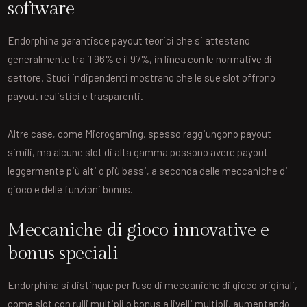
software
Endorphina garantisce payout teorici che si attestano
generalmente tra il 96% e il 97%, in linea con le normative di
settore. Studi indipendenti mostrano che le sue slot offrono
payout realistici e trasparenti.
Altre case, come Microgaming, spesso raggiungono payout
simili, ma alcune slot di alta gamma possono avere payout
leggermente più alti o più bassi, a seconda delle meccaniche di
gioco e delle funzioni bonus.
Meccaniche di gioco innovative e
bonus speciali
Endorphina si distingue per l’uso di meccaniche di gioco originali,
come slot con rulli multipli o bonus a livelli multipli, aumentando