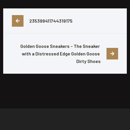
235399411744319175
Golden Goose Sneakers – The Sneaker 
with a Distressed Edge Golden Goose 
Dirty Shoes