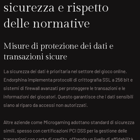
sicurezza e rispetto
delle normative
Misure di protezione dei dati e
transazioni sicure
La sicurezza dei dati è prioritaria nel settore del gioco online.
Endorphina implementa protocolli di crittografia SSL a 256 bit e
sistemi di firewall avanzati per proteggere le transazioni e le
informazioni dei giocatori. Questo garantisce che i dati sensibili
siano al riparo da accessi non autorizzati.
Altre aziende come Microgaming adottano standard di sicurezza
simili, spesso con certificazioni PCI DSS per la gestione delle
transazioni con carte di credito, offrendo un livello di affidabilità