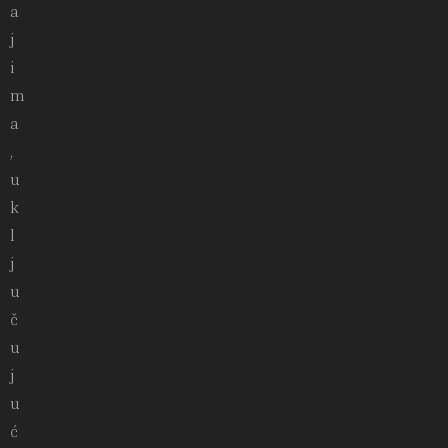
a
j
i
m
a
,
u
k
l
j
u
č
u
j
u
ć