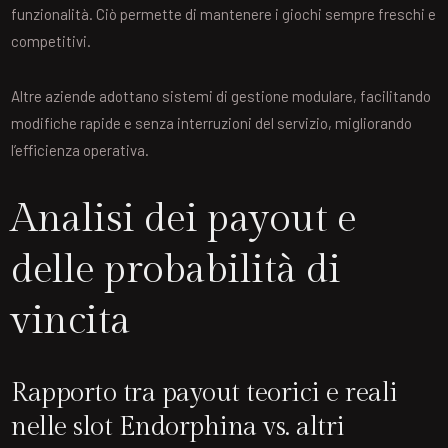
funzionalità. Ciò permette di mantenere i giochi sempre freschi e
competitivi.
Altre aziende adottano sistemi di gestione modulare, facilitando
modifiche rapide e senza interruzioni del servizio, migliorando
l’efficienza operativa.
Analisi dei payout e
delle probabilità di
vincita
Rapporto tra payout teorici e reali
nelle slot Endorphina vs. altri