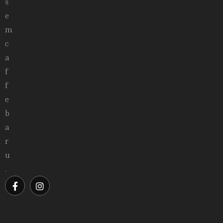
š
e
m
c
a
f
f
e
b
a
r
u
.