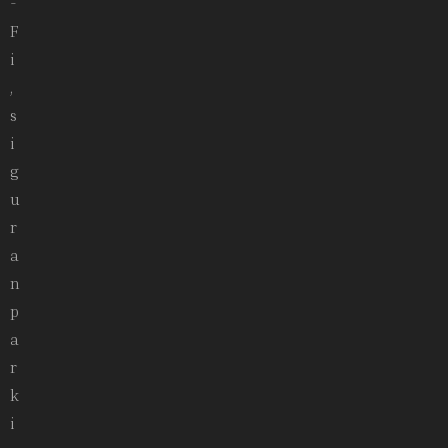
-
F
i
,
s
i
g
u
r
a
n
p
a
r
k
i