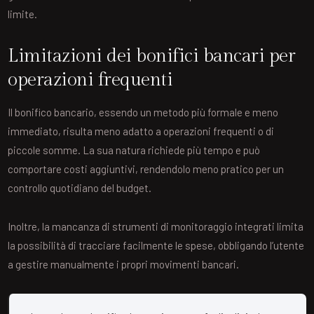
limite.
Limitazioni dei bonifici bancari per
operazioni frequenti
Il bonifico bancario, essendo un metodo più formale e meno
immediato, risulta meno adatto a operazioni frequenti o di
piccole somme. La sua natura richiede più tempo e può
comportare costi aggiuntivi, rendendolo meno pratico per un
controllo quotidiano del budget.
Inoltre, la mancanza di strumenti di monitoraggio integrati limita
la possibilità di tracciare facilmente le spese, obbligando l’utente
a gestire manualmente i propri movimenti bancari.