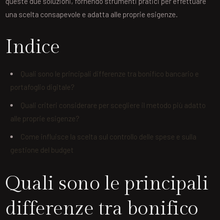
queste due soluzioni, fornendo strumenti pratici per effettuare
una scelta consapevole e adatta alle proprie esigenze.
Indice
Quali sono le principali differenze tra bonifico bancario e
portafoglio digitale?
Quali criteri considerare per scegliere il metodo più adatto
alle proprie esigenze?
Come influisce la scelta sul controllo delle spese e sulla
gestione del budget
Quali sono le principali
differenze tra bonifico