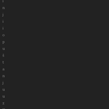
i
n
j
i
i
o
p
u
š
t
a
n
j
u
u
z