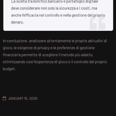
La scelta tra bonifico bancario e portafoglio digitale
deve considerare non solo la sicurezza e i costi, ma
anche l’efficacia nel controllo e nella gestione del proprio
denaro.
In conclusione, analizzare attentamente le proprie abitudini di
gioco, le esigenze di privacy e le preferenze di gestione
finanziaria permette di scegliere il metodo più adatto,
ottimizzando così l’esperienza di gioco e il controllo del proprio
budget.
JANUARY 15, 2025