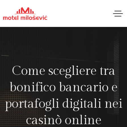
Come scegliere tra
bonifico bancario e
portafogli digitali nei
casinò online