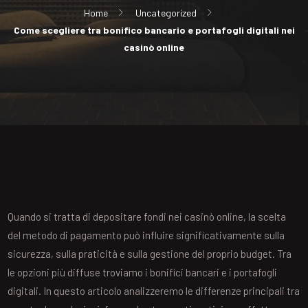
Home
Uncategorized
Come scegliere tra bonifico bancario e portafogli digitali nei
casinò online
Quando si tratta di depositare fondi nei casinò online, la scelta
del metodo di pagamento può influire significativamente sulla
sicurezza, sulla praticità e sulla gestione del proprio budget. Tra
le opzioni più diffuse troviamo i bonifici bancari e i portafogli
digitali. In questo articolo analizzeremo le differenze principali tra