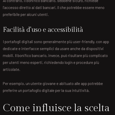
Al contrario, il bonifico bancario, sebbene sicuro, richiede
l’accesso diretto ai dati bancari, il che potrebbe essere meno
preferibile per alcuni utenti.
Facilità d’uso e accessibilità
I portafogli digitali sono generalmente più user-friendly, con app
dedicate e interfacce semplici da usare anche da dispositivi
mobili. Il bonifico bancario, invece, può risultare più complicato
per utenti meno esperti, richiedendo login e procedure più
articolate.
Per esempio, un utente giovane e abituato alle app potrebbe
preferire un portafoglio digitale per la sua intuitività.
Come influisce la scelta