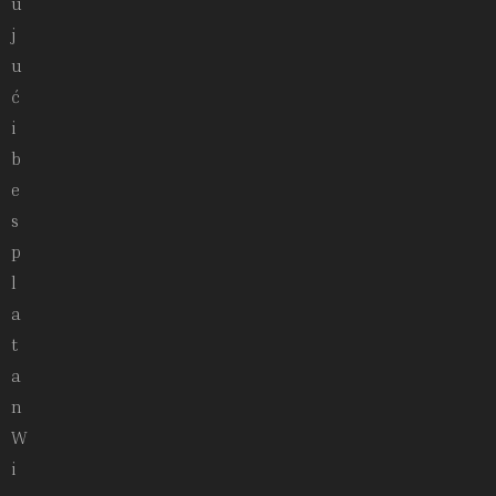
u
j
u
ć
i
b
e
s
p
l
a
t
a
n
W
i