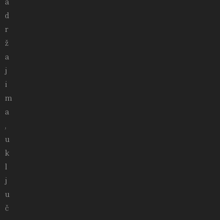
a
d
r
ž
a
j
i
m
a
,
u
k
l
j
u
č