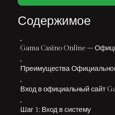
Содержимое
Gama Casino Online – Офиц
Преимущества Официального
Вход в официальный сайт Ga
Шаг 1: Вход в систему