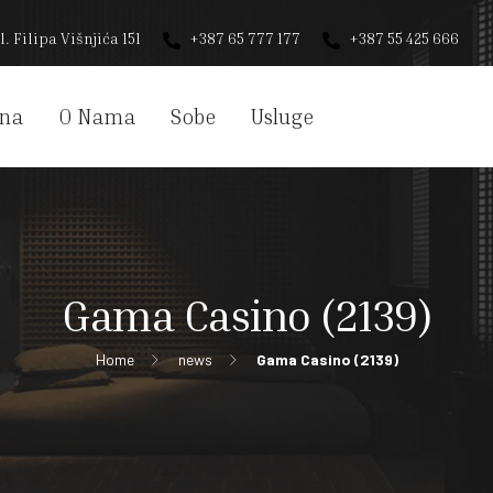
l. Filipa Višnjića 151
+387 65 777 177
+387 55 425 666
na
O Nama
Sobe
Usluge
Gama Casino (2139)
Home
news
Gama Casino (2139)