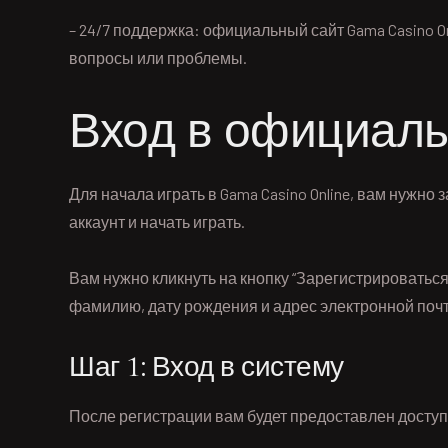
– 24/7 поддержка: официальный сайт Gama Casino On
вопросы или проблемы.
Вход в официаль
Для начала играть в Gama Casino Online, вам нужно
аккаунт и начать играть.
Вам нужно кликнуть на кнопку “Зарегистрироваться
фамилию, дату рождения и адрес электронной поч
Шаг 1: Вход в систему
После регистрации вам будет предоставлен доступ 