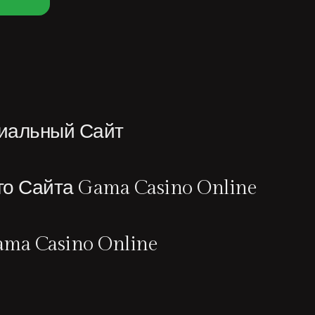
иальный Сайт
 Сайта Gama Casino Online
ma Casino Online