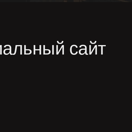
иальный сайт