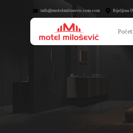
info@motelmilosevic.com.com
Bijeljina U
Počet