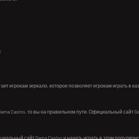
;
ает игрокам зеркало, которое позволяет игрокам играть в ка
ma Casino, то вы на правильном пути. Официальный сайт Gama
циальный сайт Gama Casino и начать играть в этом популярн