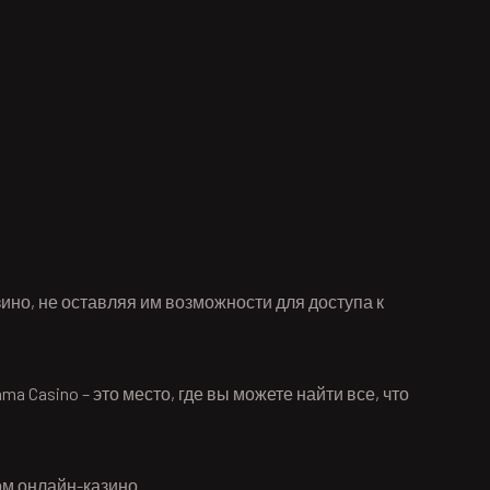
зино, не оставляя им возможности для доступа к
 Casino – это место, где вы можете найти все, что
ом онлайн-казино.