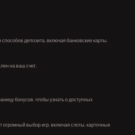
ко способов депозита, включая банковские карты,
лен на ваш счет.
раницу бонусов, чтобы узнать о доступных
ет огромный выбор игр, включая слоты, карточные