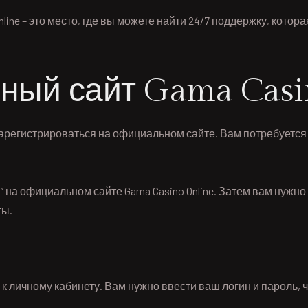
line – это место, где вы можете найти 24/7 поддержку, котор
ный сайт Gama Casi
 зарегистрироваться на официальном сайте. Вам потребуется
” на официальном сайте Gama Casino Online. Затем вам нужн
ты.
к личному кабинету. Вам нужно ввести ваш логин и пароль, ч