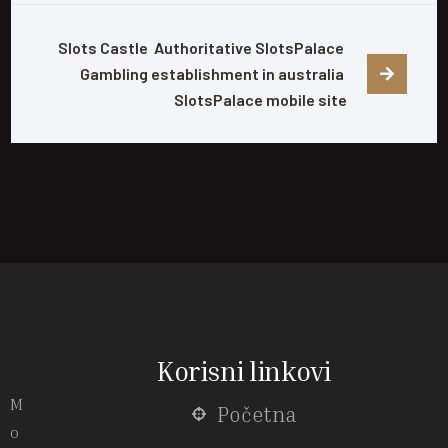
Slots Castle ️ Authoritative SlotsPalace 
Gambling establishment in australia 
SlotsPalace mobile site
Korisni linkovi
M
Početna
o