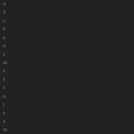
u
d
o
b
a
n
s
m
e
š
t
a
j
s
a
m