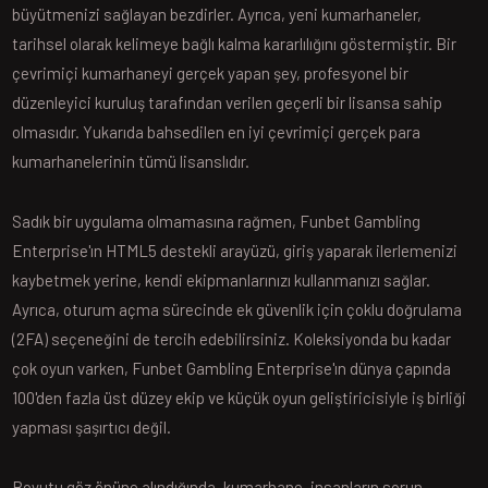
büyütmenizi sağlayan bezdirler. Ayrıca, yeni kumarhaneler,
tarihsel olarak kelimeye bağlı kalma kararlılığını göstermiştir. Bir
çevrimiçi kumarhaneyi gerçek yapan şey, profesyonel bir
düzenleyici kuruluş tarafından verilen geçerli bir lisansa sahip
olmasıdır. Yukarıda bahsedilen en iyi çevrimiçi gerçek para
kumarhanelerinin tümü lisanslıdır.
Sadık bir uygulama olmamasına rağmen, Funbet Gambling
Enterprise'ın HTML5 destekli arayüzü, giriş yaparak ilerlemenizi
kaybetmek yerine, kendi ekipmanlarınızı kullanmanızı sağlar.
Ayrıca, oturum açma sürecinde ek güvenlik için çoklu doğrulama
(2FA) seçeneğini de tercih edebilirsiniz. Koleksiyonda bu kadar
çok oyun varken, Funbet Gambling Enterprise'ın dünya çapında
100'den fazla üst düzey ekip ve küçük oyun geliştiricisiyle iş birliği
yapması şaşırtıcı değil.
Boyutu göz önüne alındığında, kumarhane, insanların sorun