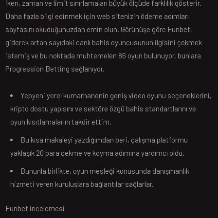
iken, zaman ve limit sınırlamaları büyük ölçüde farklılık gösterir.
Daha fazla bilgi edinmek için web sitenizin ödeme adımları
sayfasını okuduğunuzdan emin olun. Görünüşe göre Funbet,
giderek artan sayıdaki canlı bahis oyuncusunun ilgisini çekmek
istemiş ve bu noktada muhtemelen 86 oyun bulunuyor, bunlara
Progression Betting sağlanıyor.
Yepyeni yerel kumarhanenin geniş video oyunu seçeneklerini,
kripto dostu yapısını ve sektöre özgü bahis standartlarını ve
oyun kısıtlamalarını takdir ettim.
Bu kısa makaleyi yazdığımdan beri, çalışma platformu
yaklaşık 20 para çekme ve koyma adımına yardımcı oldu.
Bununla birlikte, oyun mesleği konusunda danışmanlık
hizmeti veren kuruluşlara bağlantılar sağlarlar.
Funbet incelemesi