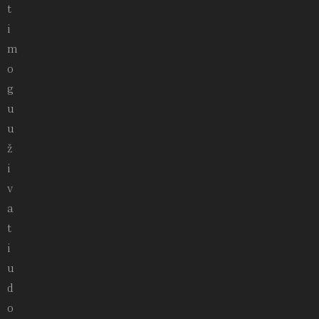
t
i
m
o
g
u
u
ž
i
v
a
t
i
u
d
o