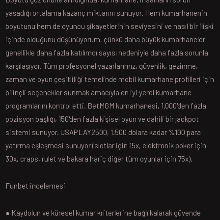
yaşadığı ortalama kazanç miktarını sunuyor. Hem kumarhanenin
boyutunu hem de oyuncu şikayetlerinin seviyesini ve nasıl bir ilişki
içinde olduğunu düşünüyorum, çünkü daha büyük kumarhaneler
genellikle daha fazla katılımcı sayısı nedeniyle daha fazla sorunla
karşılaşıyor. Tüm profesyonel yazarlarımız, güvenlik, gezinme,
zaman ve oyun çeşitliliği temelinde mobil kumarhane profilleri için
bilinçli seçenekler sunmak amacıyla en iyi yerel kumarhane
programlarını kontrol etti. BetMGM kumarhanesi, 1.000'den fazla
pozisyon başlığı, 150'den fazla kişisel oyun ve dahili bir jackpot
sistemi sunuyor. USAPLAY2500, 1.500 dolara kadar %100 para
yatırma eşleşmesi sunuyor (slotlar için 15x, elektronik poker için
30x, craps, rulet ve bakara hariç diğer tüm oyunlar için 75x).
Funbet incelemesi
● Kaydolun ve küresel kumar kriterlerine bağlı kalarak güvende