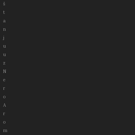
š
t
a
n
j
u
u
z
N
e
r
o
A
r
o
m