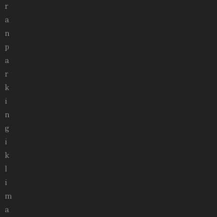
r
a
n
p
a
r
k
i
n
g
i
k
l
i
m
a