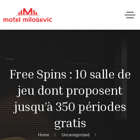
Free Spins : 10 salle de
jeu dont proposent
jusqu’à 350 périodes
gratis
Home
Uncategorized