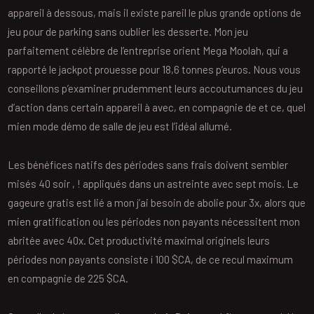
appareil à dessous, mais il existe pareil le plus grande options de
jeu pour de parking sans oublier les desserte. Mon jeu
parfaitement célèbre de l’entreprise orient Mega Moolah, qui a
rapporté le jackpot prouesse pour 18,6 tonnes p’euros. Nous vous
conseillons p’examiner prudemment leurs accoutumances du jeu
d’action dans certain appareil à avec, en compagnie de et ce, quel
mien mode démo de salle de jeu est l’idéal allumé.
Les bénéfices natifs des périodes sans frais doivent sembler
misés 40 soir , ! appliqués dans un astreinte avec sept mois. Le
gageure gratis est lié a mon j’ai besoin de abolie pour 3x, alors que
mien gratification ou les périodes non payants nécessitent mon
abritée avec 40x. Cet productivité maximal originels leurs
périodes non payants consiste í 100 $CA, de ce recul maximum
en compagnie de 225 $CA.