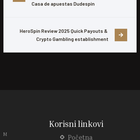
Casa de apuestas Dudespin
HeroSpin Review 2025 Quick Payouts & 
Crypto Gambling establishment
Korisni linkovi
M
Početna