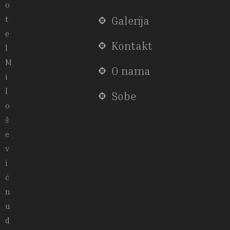
o
t
Galerija
e
Kontakt
l
M
O nama
i
l
Sobe
o
š
e
v
i
ć
n
u
d