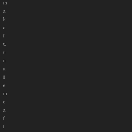
m
a
k
a
f
u
u
n
a
š
e
m
c
a
f
f