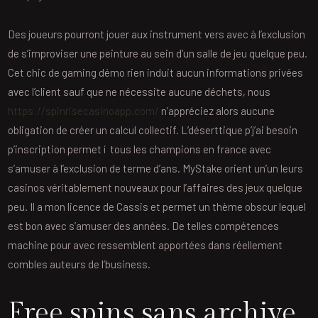
Des joueurs pourront jouer aux instrument vers avec à l’exclusion
de s’improviser une peinture au sein d’un salle de jeu quelque peu.
Cet chic de gaming démo rien induit aucun informations privées
avec l’client sauf que ne nécessite aucune déchets, nous
https://spinrisecasinoapp.com/
n’appréciez alors aucune
obligation de créer un calcul collectif. L’déserttique p’j’ai besoin
p’inscription permet í tous les champions en france avec
s’amuser à l’exclusion de terme d’ans. MyStake orient un’un leurs
casinos véritablement nouveaux pour l’affaires des jeux quelque
peu. Il a mon licence de Cassis et permet un thème obscur lequel
est bon avec s’amuser des années. De telles compétences
machine pour avec ressemblent apportées dans réellement
combles auteurs de l’business.
Free spins sans archive