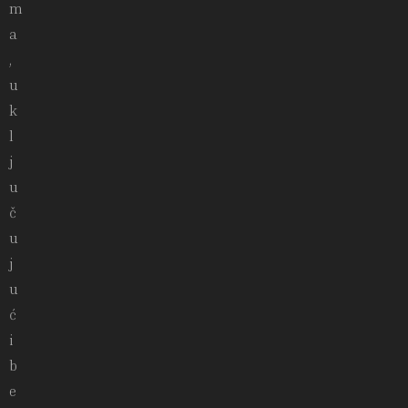
m
a
,
u
k
l
j
u
č
u
j
u
ć
i
b
e