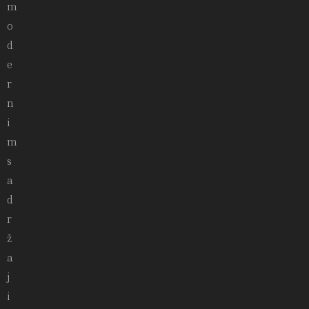
m
o
d
e
r
n
i
m
s
a
d
r
ž
a
j
i