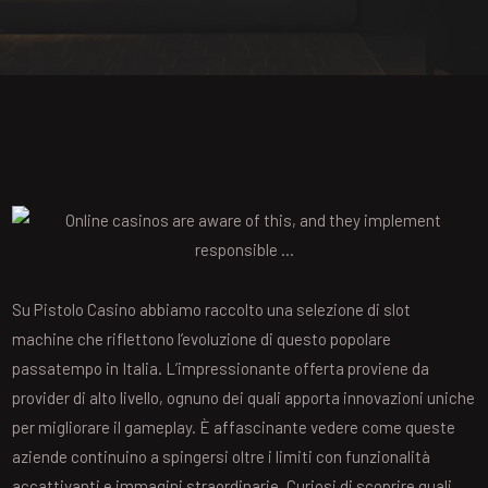
Su Pistolo Casino abbiamo raccolto una selezione di slot
machine che riflettono l’evoluzione di questo popolare
passatempo in Italia. L’impressionante offerta proviene da
provider di alto livello, ognuno dei quali apporta innovazioni uniche
per migliorare il gameplay. È affascinante vedere come queste
aziende continuino a spingersi oltre i limiti con funzionalità
accattivanti e immagini straordinarie. Curiosi di scoprire quali