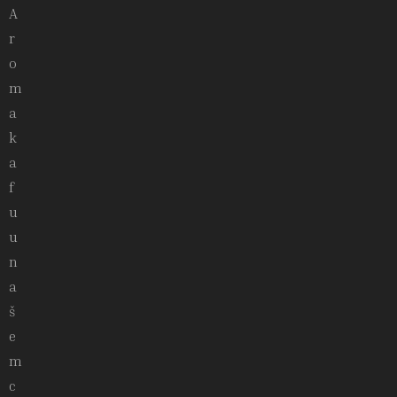
A
r
o
m
a
k
a
f
u
u
n
a
š
e
m
c