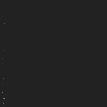
a
j
i
m
a
,
u
k
l
j
u
č
u
j
u
ć