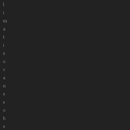
l
i
m
a
t
i
z
o
v
a
n
e
s
o
b
e