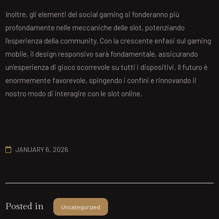
Inoltre, gli elementi del social gaming si fonderanno più
profondamente nelle meccaniche delle slot, potenziando
l’esperienza della community. Con la crescente enfasi sul gaming
mobile, il design responsivo sarà fondamentale, assicurando
un’esperienza di gioco scorrevole su tutti i dispositivi. Il futuro è
enormemente favorevole, spingendo i confini e rinnovando il
nostro modo di interagire con le slot online.
JANUARY 6, 2026
Posted in
Uncategorized