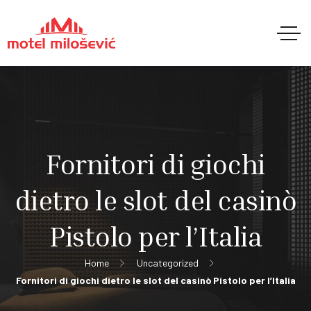
Fornitori di giochi
dietro le slot del casinò
Pistolo per l’Italia
Home
Uncategorized
Fornitori di giochi dietro le slot del casinò Pistolo per l’Italia