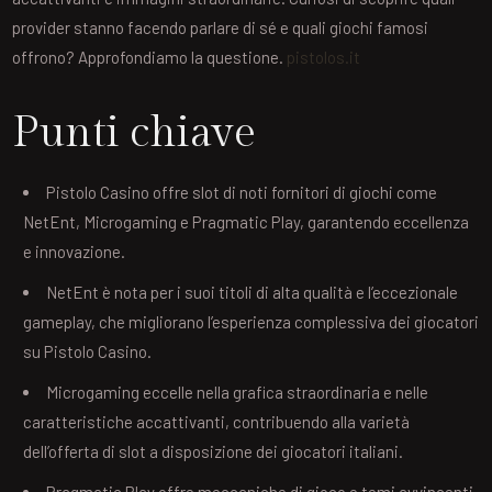
provider stanno facendo parlare di sé e quali giochi famosi
offrono? Approfondiamo la questione.
pistolos.it
Punti chiave
Pistolo Casino offre slot di noti fornitori di giochi come
NetEnt, Microgaming e Pragmatic Play, garantendo eccellenza
e innovazione.
NetEnt è nota per i suoi titoli di alta qualità e l’eccezionale
gameplay, che migliorano l’esperienza complessiva dei giocatori
su Pistolo Casino.
Microgaming eccelle nella grafica straordinaria e nelle
caratteristiche accattivanti, contribuendo alla varietà
dell’offerta di slot a disposizione dei giocatori italiani.