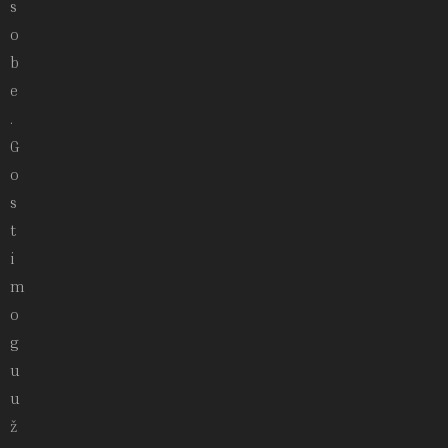
s
o
b
e
.
G
o
s
t
i
m
o
g
u
u
ž