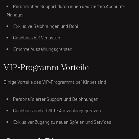
Persönlichen Support durch einen dedizierten Account-
Manager
Exklusive Belohnungen und Boni
Cashback bei Verlusten
Erhöhte Auszahlungsgrenzen
VIP-Programm Vorteile
Einige Vorteile des VIP-Programms bei Kinbet sind:
Personalisierter Support und Belohnungen
Cashback und erhöhte Auszahlungsgrenzen
Exklusiver Zugang zu neuen Spielen und Services