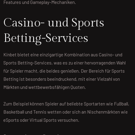
Features und Gameplay-Mechaniken.
Casino- und Sports
Betting-Services
Kinbet bietet eine einzigartige Kombination aus Casino- und
Sports Betting-Services, was es zu einer hervorragenden Wahl
für Spieler macht, die beides genießen. Der Bereich für Sports
Betting ist besonders beeindruckend, mit einer Vielzahl von
Märkten und wettbewerbsfähigen Quoten.
Zum Beispiel können Spieler auf beliebte Sportarten wie Fußball,
Basketball und Tennis wetten oder sich an Nischenmärkten wie
eSports oder Virtual Sports versuchen.