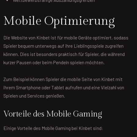
Wettbewerbsfähige Auszahlungsgrenzen
Mobile Optimierung
Die Website von Kinbet ist für mobile Geräte optimiert, sodass
Spieler bequem unterwegs auf ihre Lieblingsspiele zugreifen
können. Dies ist besonders praktisch für Spieler, die während
kurzer Pausen oder beim Pendeln spielen möchten.
Zum Beispiel können Spieler die mobile Seite von Kinbet mit
ihrem Smartphone oder Tablet aufrufen und eine Vielzahl von
Spielen und Services genießen.
Vorteile des Mobile Gaming
Einige Vorteile des Mobile Gaming bei Kinbet sind: