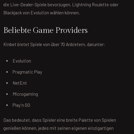
die Live-Dealer-Spiele bevorzugen, Lightning Roulette oder
Blackjack von Evolution wählen können.
Beliebte Game Providers
Kinbet bietet Spiele von über 70 Anbietern, darunter:
Evolution
Pragmatic Play
NetEnt
Microgaming
Play’n GO
Das bedeutet, dass Spieler eine breite Palette von Spielen
genießen können, jedes mit seinen eigenen einzigartigen