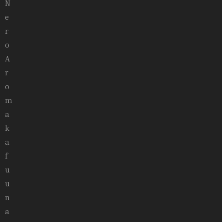
N
e
r
o
A
r
o
m
a
k
a
f
u
u
n
a