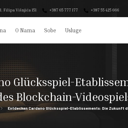
l. Filipa Višnjića 151
+387 65 777 177
+387 55 425 666
na
O Nama
Sobe
Usluge
o Glücksspiel-Etablissem
des Blockchain-Videospiel
Entdecken Cardano Glücksspiel-Etablissements: Die Zukunft d