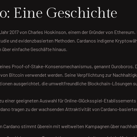
: Eine Geschichte
m Jahr 2017 von Charles Hoskinson, einem der Gründer von Ethereum.
udie und evidenzbasierten Methoden. Cardanos indigene Kryptowähru
 über einfache Geschäfte hinaus.
g eines Proof-of-Stake-Konsensmechanismus, genannt Ouroboros. Di
on Bitcoin verwendet werden. Seine Verpflichtung zur Nachhaltigkei
tionen ausgerichtet, die umweltfreundliche Blockchain-Lösungen s
 zu einer geeigneten Auswahl für Online-Glücksspiel-Etablissements g
ardano tragen zu der wachsenden Attraktivität von Cardano-basierte
on Cardano stimmt überein mit weltweiten Kampagnen über nachhal