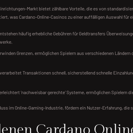
nrichtungen-Markt bietet zählbare Vorteile, die es von standardisi
tiert, was Cardano-Online-Casinos zu einer auffälligen Auswahl für
ntstehen häufig erhebliche Gebühren für Geldtransfers Überweisunge
zwerke.
inden Grenzen, ermöglichen Spielern aus verschiedenen Ländern d
rarbeitet Transaktionen schnell, sicherstellend schnelle Einzahlu
rleichtert ‘nachweisbar gerechte’ Systeme, ermöglichen Spielern di
uss im Online-Gaming-Industrie, fördern ein Nutzer-Erfahrung, die so
 denen Cardano Onlin