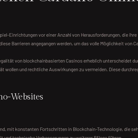
spiel-Einrichtungen vor einer Anzahl von Herausforderungen, die ih
iese Barrieren angegangen werden, um das volle Möglichkeit von Ca
Legalität von blockchainbasierten Casinos erheblich unterscheidet du
ität wollen und rechtliche Auswirkungen zu vermeiden. Diese durchreg
no-Websites
d, mit konstanten Fortschritten in Blockchain-Technologie, die se
eit und technische Verbesserungen zu weiterer Pflege führen.