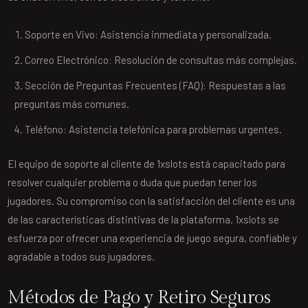
Soporte en Vivo: Asistencia inmediata y personalizada.
Correo Electrónico: Resolución de consultas más complejas.
Sección de Preguntas Frecuentes (FAQ): Respuestas a las
preguntas más comunes.
Teléfono: Asistencia telefónica para problemas urgentes.
El equipo de soporte al cliente de 1xslots está capacitado para
resolver cualquier problema o duda que puedan tener los
jugadores. Su compromiso con la satisfacción del cliente es una
de las características distintivas de la plataforma. 1xslots se
esfuerza por ofrecer una experiencia de juego segura, confiable y
agradable a todos sus jugadores.
Métodos de Pago y Retiro Seguros