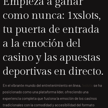
Empieza a ganar
como nunca: 1xslots,
tu puerta de entrada
a la emoción del
casino y las apuestas
deportivas en directo.
En el vibrante mundo del entretenimiento en línea,
1xslots
se ha
posicionado como una plataforma líder, ofreciendo una
experiencia completa que fusiona la emoción de los casinos
tradicionales con la comodidad y accesibilidad del formato