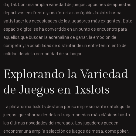
digital. Con una amplia variedad de juegos, opciones de apuestas
deportivas en directo y una interfaz amigable, 1xslots busca
satisfacer las necesidades de los jugadores más exigentes. Este
espacio digital se ha convertido en un punto de encuentro para
aquellos que buscan la adrenalina de ganar, la emoción de
competir y la posibilidad de disfrutar de un entretenimiento de
calidad desde la comodidad de su hogar.
Explorando la Variedad
de Juegos en 1xslots
La plataforma 1xslots destaca por su impresionante catálogo de
juegos, que abarca desde las tragamonedas más clásicas hasta
las últimas novedades del mercado. Los jugadores pueden
encontrar una amplia selección de juegos de mesa, como póker,