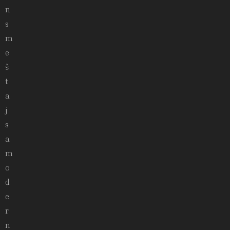
n
s
m
e
š
t
a
j
s
a
m
o
d
e
r
n