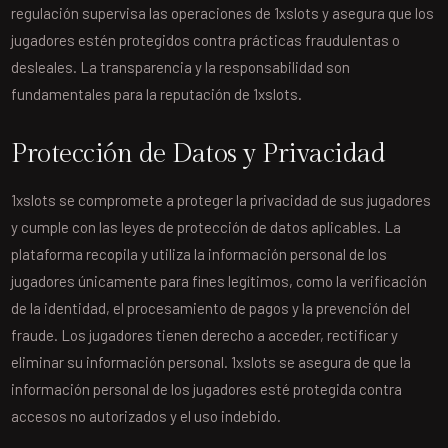
regulación supervisa las operaciones de 1xslots y asegura que los
jugadores estén protegidos contra prácticas fraudulentas o
desleales. La transparencia y la responsabilidad son
fundamentales para la reputación de 1xslots.
Protección de Datos y Privacidad
1xslots se compromete a proteger la privacidad de sus jugadores
y cumple con las leyes de protección de datos aplicables. La
plataforma recopila y utiliza la información personal de los
jugadores únicamente para fines legítimos, como la verificación
de la identidad, el procesamiento de pagos y la prevención del
fraude. Los jugadores tienen derecho a acceder, rectificar y
eliminar su información personal. 1xslots se asegura de que la
información personal de los jugadores esté protegida contra
accesos no autorizados y el uso indebido.