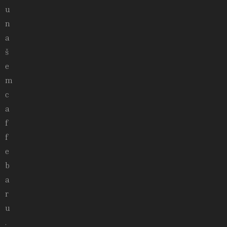
u
n
a
š
e
m
c
a
f
f
e
b
a
r
u
.