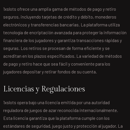
1xslots ofrece una amplia gama de métodos de pago y retiro
seguros, incluyendo tarjetas de crédito y débito, monederos
electrónicos y transferencias bancarias. La plataforma utiliza
tecnología de encriptación avanzada para proteger la información
financiera de los jugadores y garantiza transacciones rápidas y
seguras. Los retiros se procesan de forma eficiente y se
acreditan en los plazos especificados. La variedad de métodos
de pago y retiro hace que sea fácil y conveniente para los
jugadores depositar y retirar fondos de su cuenta.
Licencias y Regulaciones
1xslots opera bajo una licencia emitida por una autoridad
reguladora de juegos de azar reconocida internacionalmente.
Esta licencia garantiza que la plataforma cumple con los
estándares de seguridad, juego justo y protección al jugador. La