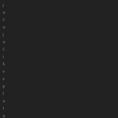
j
u
č
u
j
u
ć
i
b
e
s
p
l
a
t
a