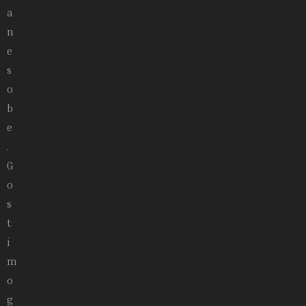
a
n
e
s
o
b
e
.
G
o
s
t
i
m
o
g