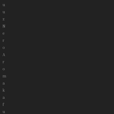
u
u
z
N
e
r
o
A
r
o
m
a
k
a
f
u