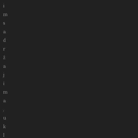
i
m
s
a
d
r
ž
a
j
i
m
a
,
u
k
l