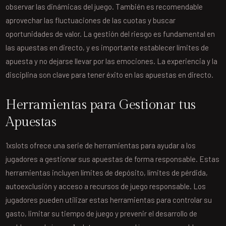
observar las dinámicas del juego. También es recomendable
aprovechar las fluctuaciones de las cuotas y buscar
oportunidades de valor. La gestión del riesgo es fundamental en
las apuestas en directo, y es importante establecer límites de
apuesta y no dejarse llevar por las emociones. La experiencia y la
disciplina son clave para tener éxito en las apuestas en directo.
Herramientas para Gestionar tus
Apuestas
1xslots ofrece una serie de herramientas para ayudar a los
jugadores a gestionar sus apuestas de forma responsable. Estas
herramientas incluyen límites de depósito, límites de pérdida,
autoexclusión y acceso a recursos de juego responsable. Los
jugadores pueden utilizar estas herramientas para controlar su
gasto, limitar su tiempo de juego y prevenir el desarrollo de