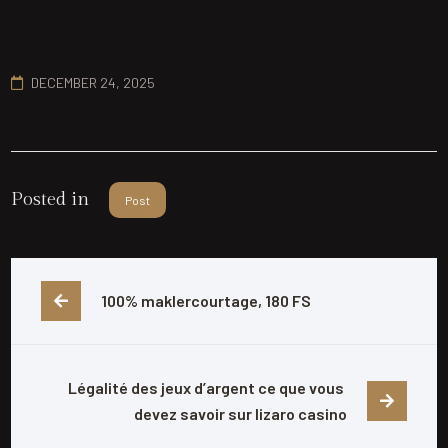
DECEMBER 24, 2025
Posted in
Post
100% maklercourtage, 180 FS
Légalité des jeux d’argent ce que vous 
devez savoir sur lizaro casino