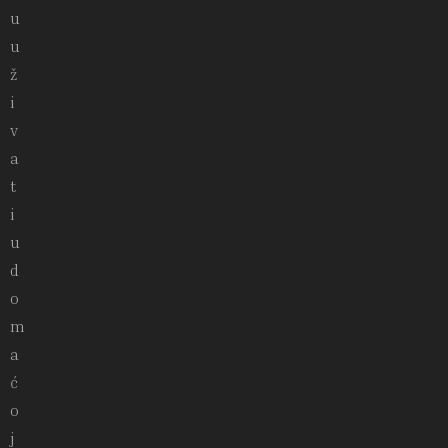
u
u
ž
i
v
a
t
i
u
d
o
m
a
ć
o
j