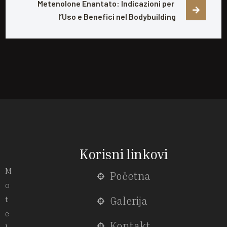
Metenolone Enantato: Indicazioni per 
l’Uso e Benefici nel Bodybuilding
Korisni linkovi
M
Početna
o
t
Galerija
e
Kontakt