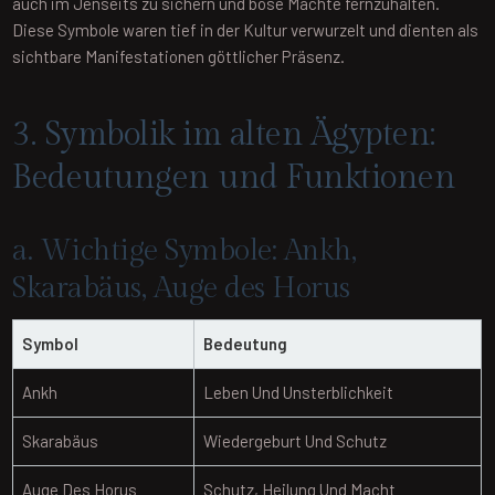
auch im Jenseits zu sichern und böse Mächte fernzuhalten.
Diese Symbole waren tief in der Kultur verwurzelt und dienten als
sichtbare Manifestationen göttlicher Präsenz.
3. Symbolik im alten Ägypten:
Bedeutungen und Funktionen
a. Wichtige Symbole: Ankh,
Skarabäus, Auge des Horus
Symbol
Bedeutung
Ankh
Leben Und Unsterblichkeit
Skarabäus
Wiedergeburt Und Schutz
Auge Des Horus
Schutz, Heilung Und Macht