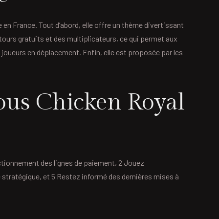
 en France. Tout d’abord, elle offre un thème divertissant
tours gratuits et des multiplicateurs, ce qui permet aux
 joueurs en déplacement. Enfin, elle est proposée par les
sous Chicken Royal
nctionnement des lignes de paiement, 2 Jouez
 stratégique, et 5 Restez informé des dernières mises à