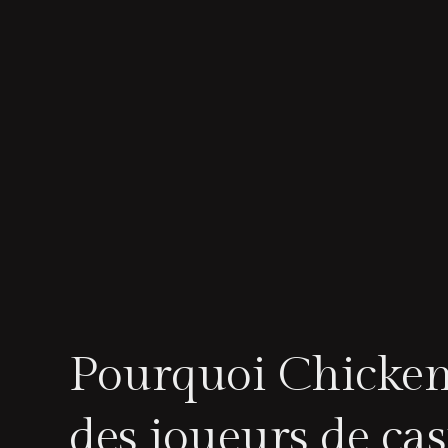
Pourquoi Chicken 
des joueurs de ca