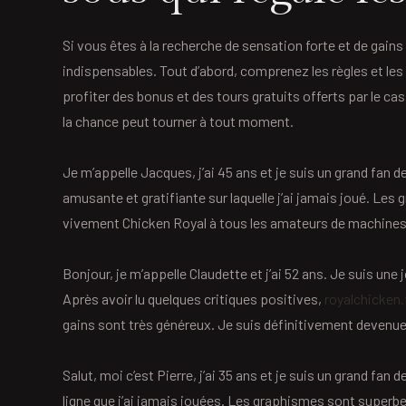
Si vous êtes à la recherche de sensation forte et de gains
indispensables. Tout d’abord, comprenez les règles et les
profiter des bonus et des tours gratuits offerts par le c
la chance peut tourner à tout moment.
Je m’appelle Jacques, j’ai 45 ans et je suis un grand fan 
amusante et gratifiante sur laquelle j’ai jamais joué. L
vivement Chicken Royal à tous les amateurs de machines 
Bonjour, je m’appelle Claudette et j’ai 52 ans. Je suis u
Après avoir lu quelques critiques positives,
royalchicken.
gains sont très généreux. Je suis définitivement devenue
Salut, moi c’est Pierre, j’ai 35 ans et je suis un grand fa
ligne que j’ai jamais jouées. Les graphismes sont superb