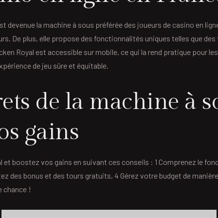
est devenue la machine à sous préférée des joueurs de casino en ligne
rs. De plus, elle propose des fonctionnalités uniques telles que des 
ken Royal est accessible sur mobile, ce qui la rend pratique pour les
xpérience de jeu sûre et équitable.
rets de la machine à 
os gains
l et boostez vos gains en suivant ces conseils : 1 Comprenez le fo
tez des bonus et des tours gratuits, 4 Gérez votre budget de manière
e chance !