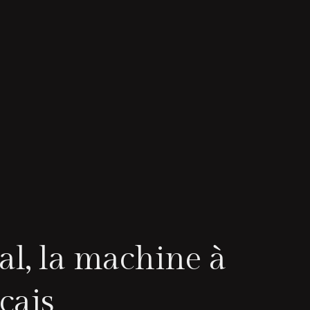
al, la machine à
çais