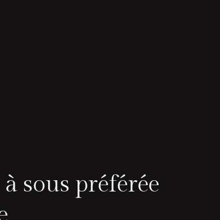
à sous préférée
e