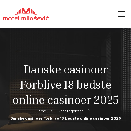
Danske casinoer
Forblive 18 bedste
online casinoer 2025
Home
Uncategorized
Danske casinoer Forblive 18 bedste online casinoer 2025