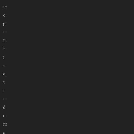
m
o
g
u
u
ž
i
v
a
t
i
u
d
o
m
a