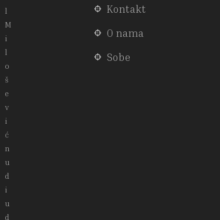
Kontakt
l
M
O nama
i
l
Sobe
o
š
e
v
i
ć
n
u
d
i
u
d