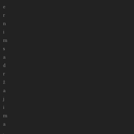
e
r
n
i
m
s
a
d
r
ž
a
j
i
m
a
,