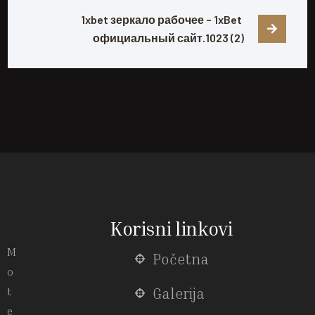
1xbet зеркало рабочее – 1xBet 
официальный сайт.1023 (2)
Korisni linkovi
M
Početna
o
t
Galerija
e