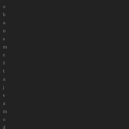
o
b
a
n
s
m
e
š
t
a
j
s
a
m
o
d