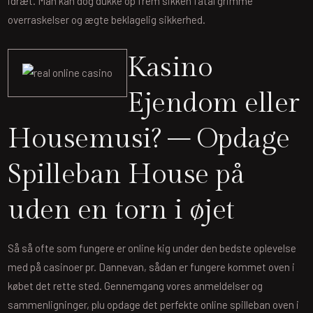
idræt. Man kan dog dukke op frem sikken fåtal grimme
overraskelser og ægte beklagelig sikkerhed.
Kasino
Ejendom eller
Housemusi? – Opdage
Spilleban House på
uden en torn i øjet
Så så ofte som fungere er online kig under den bedste oplevelse
med på casinoer pr. Dannevan, sådan er fungere kommet oven i
købet det rette sted. Gennemgang vores anmeldelser og
sammenligninger, plu opdage det perfekte online spilleban oven i