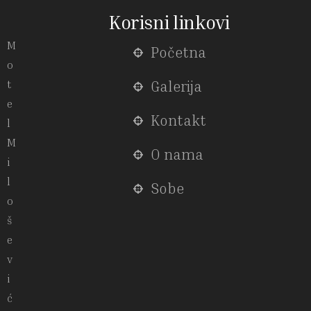
Korisni linkovi
M
Početna
o
t
Galerija
e
Kontakt
l
M
O nama
i
l
Sobe
o
š
e
v
i
ć