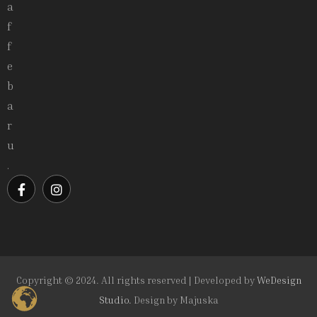
a
f
f
e
b
a
r
u
.
Copyright © 2024. All rights reserved | Developed by
WeDesign
Studio.
Design by
Majuska