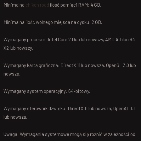
Minimalna
chiken road
ilość pamięci RAM: 4 GB.
Minimalna ilość wolnego miejsca na dysku: 2 GB.
Wymagany procesor: Intel Core 2 Duo lub nowszy, AMD Athlon 64
X2 lub nowszy.
Wymagany karta graficzna: DirectX 11 lub nowsza, OpenGL 3.0 lub
nowsza.
Wymagany system operacyjny: 64-bitowy.
Wymagany sterownik dźwięku: DirectX 11 lub nowsza, OpenAL 1.1
lub nowsza.
Uwaga: Wymagania systemowe mogą się różnić w zależności od