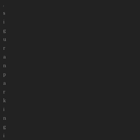
,
s
i
g
u
r
a
n
p
a
r
k
i
n
g
i