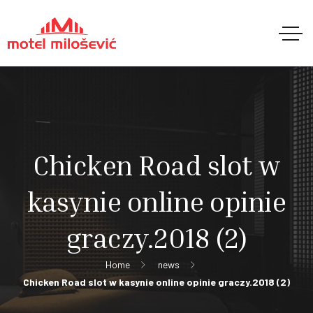
Chicken Road slot w
kasynie online opinie
graczy.2018 (2)
Home
news
Chicken Road slot w kasynie online opinie graczy.2018 (2)