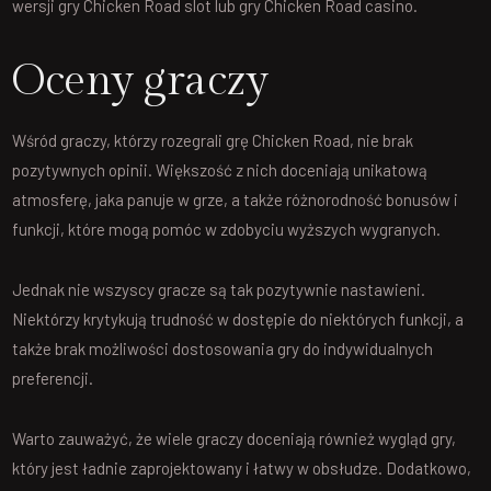
wersji gry Chicken Road slot lub gry Chicken Road casino.
Oceny graczy
Wśród graczy, którzy rozegrali grę Chicken Road, nie brak
pozytywnych opinii. Większość z nich doceniają unikatową
atmosferę, jaka panuje w grze, a także różnorodność bonusów i
funkcji, które mogą pomóc w zdobyciu wyższych wygranych.
Jednak nie wszyscy gracze są tak pozytywnie nastawieni.
Niektórzy krytykują trudność w dostępie do niektórych funkcji, a
także brak możliwości dostosowania gry do indywidualnych
preferencji.
Warto zauważyć, że wiele graczy doceniają również wygląd gry,
który jest ładnie zaprojektowany i łatwy w obsłudze. Dodatkowo,