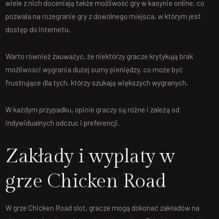
wiele z nich doceniają także możliwość gry w kasynie online, co
pozwala na rozegranie gry z dowolnego miejsca, w którym jest
dostęp do internetu.
Warto również zauważyć, że niektórzy gracze krytykują brak
możliwości wygrania dużej sumy pieniędzy, co może być
frustrujące dla tych, którzy szukają większych wygranych.
W każdym przypadku, opinie graczy są różne i zależą od
indywidualnych odczuc i preferencji.
Zakłady i wyplaty w
grze Chicken Road
W grze Chicken Road slot, gracze mogą dokonać zakładów na