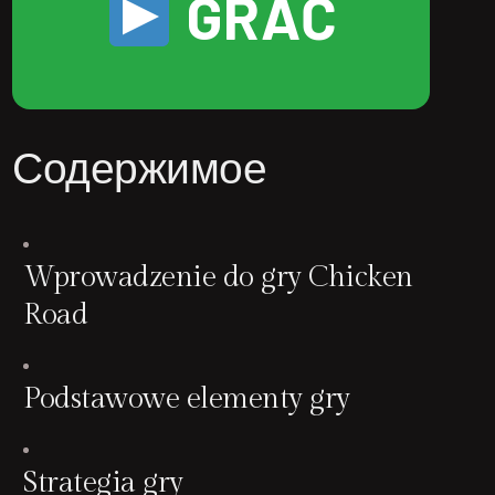
GRAĆ
Содержимое
Wprowadzenie do gry Chicken
Road
Podstawowe elementy gry
Strategia gry