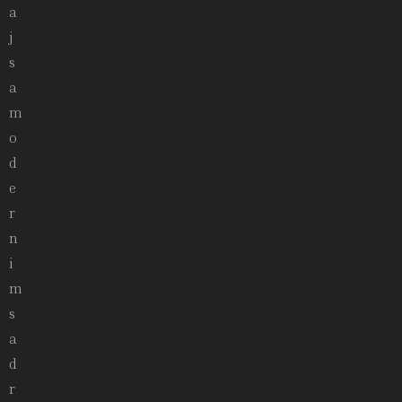
a
j
s
a
m
o
d
e
r
n
i
m
s
a
d
r