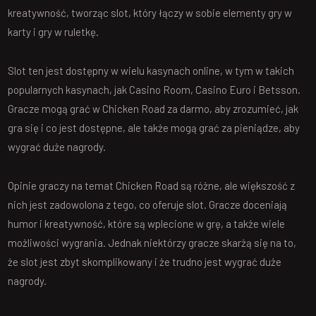
kreatywność, tworząc slot, który łączy w sobie elementy gry w
karty i gry w ruletkę.
Slot ten jest dostępny w wielu kasynach online, w tym w takich
popularnych kasynach, jak Casino Room, Casino Euro i Betsson.
Gracze mogą grać w Chicken Road za darmo, aby zrozumieć, jak
gra się i co jest dostępne, ale także mogą grać za pieniądze, aby
wygrać duże nagrody.
Opinie graczy na temat Chicken Road są różne, ale większość z
nich jest zadowolona z tego, co oferuje slot. Gracze doceniają
humor i kreatywność, które są wplecione w grę, a także wiele
możliwości wygrania. Jednak niektórzy gracze skarżą się na to,
że slot jest zbyt skomplikowany i że trudno jest wygrać duże
nagrody.