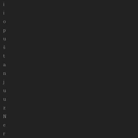
i
i
o
p
u
š
t
a
n
j
u
u
z
N
e
r