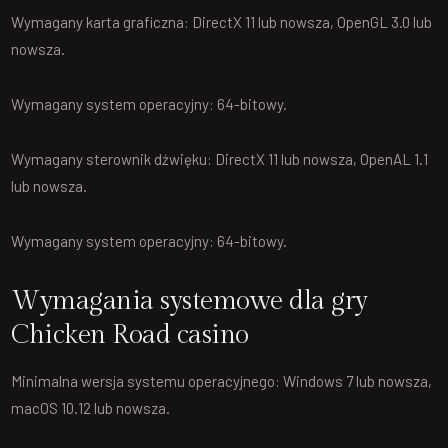
Wymagany karta graficzna: DirectX 11 lub nowsza, OpenGL 3.0 lub
nowsza.
Wymagany system operacyjny: 64-bitowy.
Wymagany sterownik dźwięku: DirectX 11 lub nowsza, OpenAL 1.1
lub nowsza.
Wymagany system operacyjny: 64-bitowy.
Wymagania systemowe dla gry
Chicken Road casino
Minimalna wersja systemu operacyjnego: Windows 7 lub nowsza,
macOS 10.12 lub nowsza.