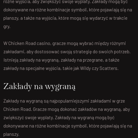
różne wyjścia, aby zwiększyć swoje wyplaty. Zakłady mogą być
dokonywane na różne kombinacje symboli, które pojawiają się na
planszy, a także na wyjścia, które mogą się wydarzyć w trakcie
gry.
W Chicken Road casino, gracze mogą wybrać między różnymi
zakładami, aby dostosować swoją strategię do swoich potrzeb.
Istnieją zakłady na wygraną, zakłady na przegrane, a także
zakłady na specjalne wyjścia, takie jak Wildy czy Scatters.
Zakłady na wygraną
Zakłady na wygraną są najpopularniejszymi zakładami w grze
Chicken Road. Gracze mogą dokonać zakładów na wygraną, aby
zwiększyć swoje wyplaty. Zakłady na wygraną mogą być
dokonywane na różne kombinacje symboli, które pojawiają się na
planszy.