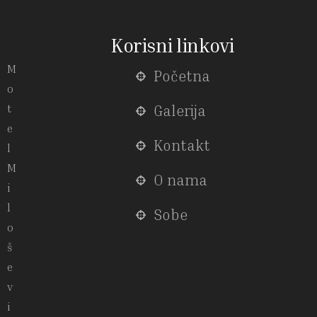
Korisni linkovi
M
Početna
o
t
Galerija
e
Kontakt
l
M
O nama
i
l
Sobe
o
š
e
v
i