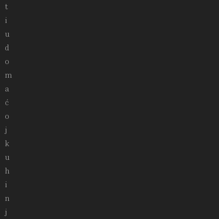
t
i
u
d
o
m
a
ć
o
j
k
u
h
i
n
j