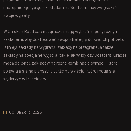
następnie łączyć go z zakładem na Scatters, aby zwiększyć
swoje wyplaty.
W Chicken Road casino, gracze mogą wybrać między różnymi
zakładami, aby dostosować swoją strategię do swoich potrzeb.
Istnieją zakłady na wygraną, zakłady na przegrane, a także
zakłady na specjalne wyjścia, takie jak Wildy czy Scatters. Gracze
mogą dokonać zakładów na różne kombinacje symboli, które
pojawiają się na planszy, a także na wyjścia, które mogą się
wydarzyć w trakcie gry.
OCTOBER 13, 2025