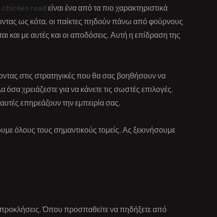
ο
chicken road
είναι ένα από τα πιο χαρακτηριστικά
αίζοντας ως κότα, οι παίκτες πηδούν πάνω από φούρνους
 και με αυτές και οι αποδόσεις. Αυτή η επίδραση της
ζοντας στις στρατηγικές που θα σας βοηθήσουν να
όσα χρειάζεστε για να κάνετε τις σωστές επιλογές.
αυτές επηρεάζουν την εμπειρία σας.
ψουμε όλους τους σημαντικούς τομείς. Ας ξεκινήσουμε
ς προκλήσεις. Όπου προσπαθείτε να πηδήξετε από