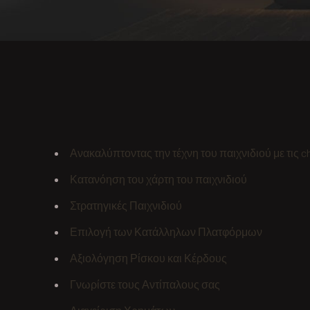
Ανακαλύπτοντας την τέχνη του παιχνιδιού με τις ch
Κατανόηση του χάρτη του παιχνιδιού
Στρατηγικές Παιχνιδιού
Επιλογή των Κατάλληλων Πλατφόρμων
Αξιολόγηση Ρίσκου και Κέρδους
Γνωρίστε τους Αντίπαλους σας