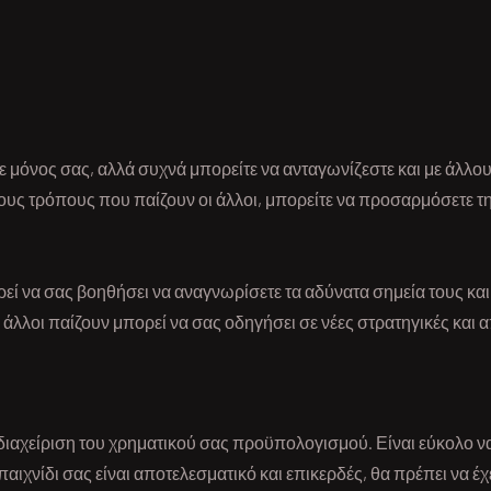
ετε μόνος σας, αλλά συχνά μπορείτε να ανταγωνίζεστε και με άλλ
 τους τρόπους που παίζουν οι άλλοι, μπορείτε να προσαρμόσετε 
να σας βοηθήσει να αναγνωρίσετε τα αδύνατα σημεία τους και να
 άλλοι παίζουν μπορεί να σας οδηγήσει σε νέες στρατηγικές και 
 η διαχείριση του χρηματικού σας προϋπολογισμού. Είναι εύκολο 
ο παιχνίδι σας είναι αποτελεσματικό και επικερδές, θα πρέπει να 