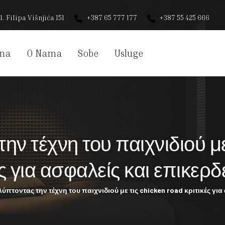
l. Filipa Višnjića 151
+387 65 777 177
+387 55 425 666
na
O Nama
Sobe
Usluge
ην τέχνη του παιχνιδιού με
ές για ασφαλείς και επικερδ
ύπτοντας την τέχνη του παιχνιδιού με τις chicken road κριτικές για