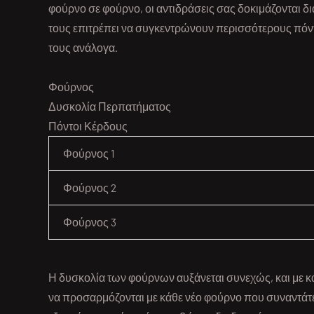
φούρνο σε φούρνο, οι αντιδράσεις σας δοκιμάζονται δι
τους επιτρέπει να συγκεντρώνουν περισσότερους πόντ
τους ανάλογα.
Φούρνος
Δυσκολία Περπατήματος
Πόντοι Κέρδους
Φούρνος 1
Φούρνος 2
Φούρνος 3
Η δυσκολία των φούρνων αυξάνεται συνεχώς, και με κάθ
να προσαρμόζονται με κάθε νέο φούρνο που συναντάτε,