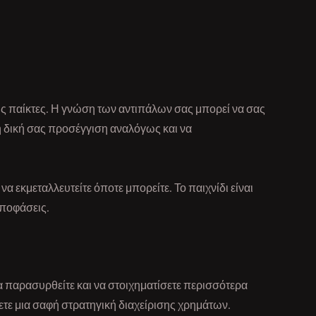
ους παίκτες. Η γνώση των αντιπάλων σας μπορεί να σας
τη δική σας προσέγγιση αναλόγως και να
 εκμεταλλευτείτε όποτε μπορείτε. Το παιχνίδι είναι
αποφάσεις.
να παρασυρθείτε και να στοιχηματίσετε περισσότερα
έχετε μια σαφή στρατηγική διαχείρισης χρημάτων.