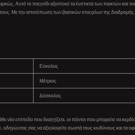
αρκώς. Αυτό το παιχνίδι αξιοποιεί τα ένστικτα των παικτών και
ους. Με την αποτύπωση των βασικών στοιχείων της διαδρομής, 
Εύκολος
Μέτριος
Δύσκολος
ε νέο επίπεδο που διασχίζετε, οι πόντοι που μπορείτε να κερδί
 οδηγώντας σας να αξιολογείτε σωστά τους κινδύνους και τα οφέ