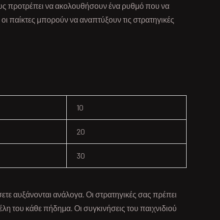
 τους προτρέπει να ακολουθήσουν ένα ρυθμό που να
οι παίκτες μπορούν να αναπτύξουν τις στρατηγικές
10
20
30
σετε αυξάνονται ανάλογα. Οι στρατηγικές σας πρέπει
λη του κάθε πήδημα. Οι συγκινήσεις του παιχνιδιού