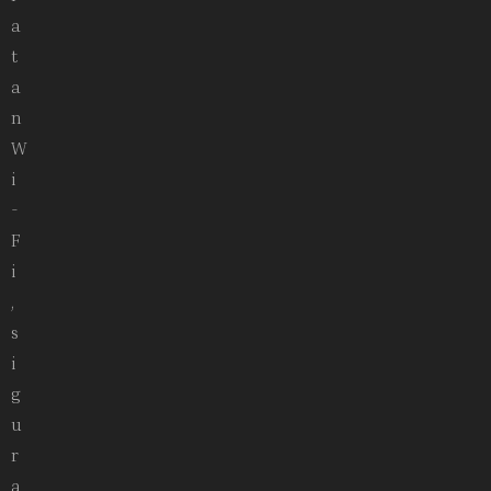
a
t
a
n
W
i
-
F
i
,
s
i
g
u
r
a