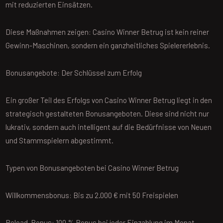
mit reduzierten Einsätzen.
Diese Maßnahmen zeigen: Casino Winner Betrug ist kein reiner
Gewinn-Maschinen, sondern ein ganzheitliches Spielererlebnis.
Bonusangebote: Der Schlüssel zum Erfolg
Ein großer Teil des Erfolgs von Casino Winner Betrug liegt in den
strategisch gestalteten Bonusangeboten. Diese sind nicht nur
lukrativ, sondern auch intelligent auf die Bedürfnisse von Neuen
und Stammspielern abgestimmt.
Typen von Bonusangeboten bei Casino Winner Betrug
Willkommensbonus: Bis zu 2.000 € mit 50 Freispielen
Reload-Bonus: 100 % Bonus bei jeder Einzahlung im Monat