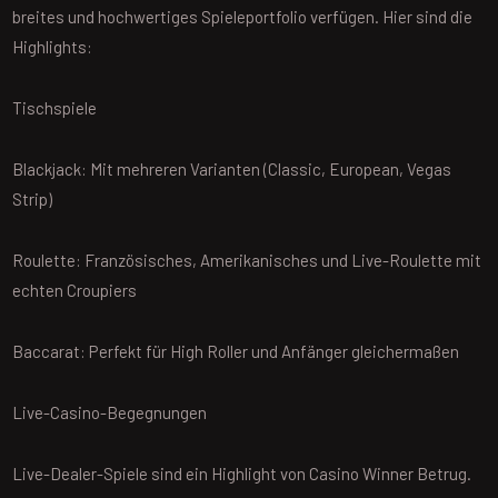
breites und hochwertiges Spieleportfolio verfügen. Hier sind die
Highlights:
Tischspiele
Blackjack: Mit mehreren Varianten (Classic, European, Vegas
Strip)
Roulette: Französisches, Amerikanisches und Live-Roulette mit
echten Croupiers
Baccarat: Perfekt für High Roller und Anfänger gleichermaßen
Live-Casino-Begegnungen
Live-Dealer-Spiele sind ein Highlight von Casino Winner Betrug.