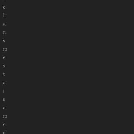
o
b
a
n
s
m
e
š
t
a
j
s
a
m
o
d