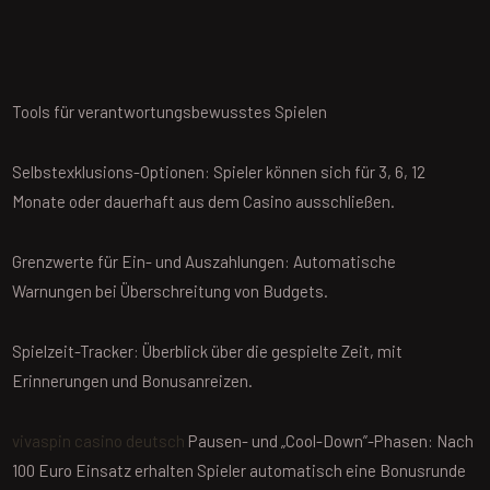
Tools für verantwortungsbewusstes Spielen
Selbstexklusions-Optionen: Spieler können sich für 3, 6, 12
Monate oder dauerhaft aus dem Casino ausschließen.
Grenzwerte für Ein- und Auszahlungen: Automatische
Warnungen bei Überschreitung von Budgets.
Spielzeit-Tracker: Überblick über die gespielte Zeit, mit
Erinnerungen und Bonusanreizen.
vivaspin casino deutsch
Pausen- und „Cool-Down”-Phasen: Nach
100 Euro Einsatz erhalten Spieler automatisch eine Bonusrunde