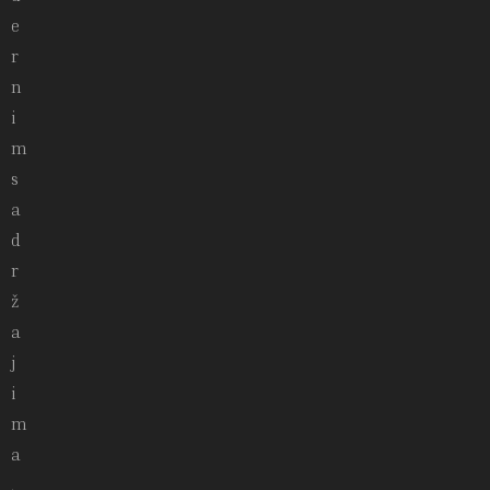
e
r
n
i
m
s
a
d
r
ž
a
j
i
m
a
,