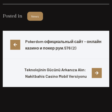
Posted in
News
Pokerdom официальный сайт – онлайн 
казино и покер рум.576 (2)
Teknolojinin Gücünü Arkanıza Alın: 
Nakitbahis Casino Mobil Versiyonu