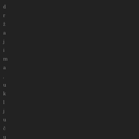
d
r
ž
a
j
i
m
a
,
u
k
l
j
u
č
u