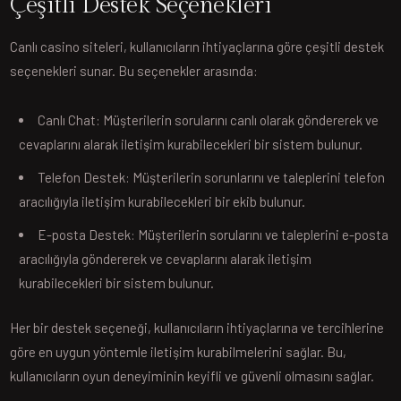
Çeşitli Destek Seçenekleri
Canlı casino siteleri, kullanıcıların ihtiyaçlarına göre çeşitli destek
seçenekleri sunar. Bu seçenekler arasında:
Canlı Chat: Müşterilerin sorularını canlı olarak göndererek ve
cevaplarını alarak iletişim kurabilecekleri bir sistem bulunur.
Telefon Destek: Müşterilerin sorunlarını ve taleplerini telefon
aracılığıyla iletişim kurabilecekleri bir ekib bulunur.
E-posta Destek: Müşterilerin sorularını ve taleplerini e-posta
aracılığıyla göndererek ve cevaplarını alarak iletişim
kurabilecekleri bir sistem bulunur.
Her bir destek seçeneği, kullanıcıların ihtiyaçlarına ve tercihlerine
göre en uygun yöntemle iletişim kurabilmelerini sağlar. Bu,
kullanıcıların oyun deneyiminin keyifli ve güvenli olmasını sağlar.