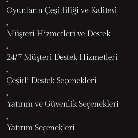
Oyunların Çeşitliliği ve Kalitesi
Müşteri Hizmetleri ve Destek
24/7 Müşteri Destek Hizmetleri
Çeşitli Destek Seçenekleri
Yatırım ve Güvenlik Seçenekleri
Yatırım Seçenekleri