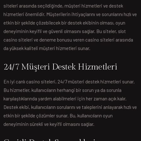
siteleri arasında seçildiğinde, müşteri hizmetleri ve destek
hizmetleri önemlidir. Müşterilerin ihtiyaçlarını ve sorunlarını hızlı ve
etkin bir şekilde çözebilecek bir destek ekibinin olması, oyun
deneyiminin keyifli ve güvenli olmasını sağlar. Bu siteler, slot
casino siteleri ve deneme bonusu veren casino siteleri arasında
da yüksek kaliteli müşteri hizmetleri sunar.
24/7 Müşteri Destek Hizmetleri
En iyi canlı casino siteleri, 24/7 müsteri destek hizmetleri sunar.
Bu hizmetler, kullanıcıların herhangi bir sorun ya da sorunla
karşılaştıklarında yardım alabilmeleri için her zaman açık kalır.
Destek ekibi, kullanıcıların sorularını ve taleplerini anlayarak hızlı ve
etkin bir şekilde çözümler sunar. Bu, kullanıcıların oyun
deneyiminin sürekli ve keyifli olmasını sağlar.