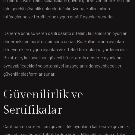
sitelerdir. Bu siteler, kullanıcıların güvenliğini ve verilerini korumak
için gerekli güvenlik önlemlerini alır. Ayrıca, kullanıcıların
ihtiyaçlarına ve tercihlerine uygun çeşitli oyunlar sunarlar.
Deneme bonusu veren canlı casino siteleri, kullanıcıların oyunları
denemek için ücretsiz bir şans sunar. Bu, kullanıcıların oyunları
deneyerek en uygun oyunları ve siteleri bulmalarına yardımcı olur.
Bu siteler, kullanıcıların güvenli bir ortamda deneme oyunlarını
oynayabilecekleri ve potansiyel kazançlarını deneyebilecekleri
güvenilir platformlar sunar.
Güvenilirlik ve
Sertifikalar
Canlı casino siteleri için güvenilirlik, oyunların kalitesi ve güvenlik
açısından en önemli faktörlerden biridir. Güvenilir casino siteleri,