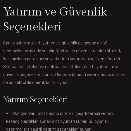
Yatırım ve Güvenlik
Seçenekleri
Canlı casino siteleri, yatırım ve güvenlik açısından en iyi
seçenekler arasında yer alır. Yeni ve en güvenilir casino siteleri,
kullanıcıların parasının ve verilerinin korunmasına özen gösterir.
Slot casino siteleri ve canlı casino siteleri, çeşitli yatırımlar ve
güvenlik seçenekleri sunar. Deneme bonusu veren casino siteleri
de bu sektörde önemli bir rol oynar.
Yatırım Seçenekleri
Slot oyunları: Slot casino siteleri, çeşitli temalı ve farklı
kazanç olasılıkları sunan slot oyunları sunar. Bu oyunlar,
yatırımcılara çeşitli yatırım seçenekleri sunar.