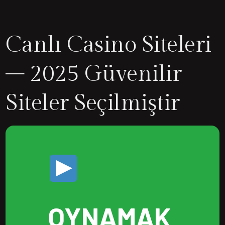
Canlı Casino Siteleri
– 2025 Güvenilir
Siteler Seçilmiştir
OYNAMAK