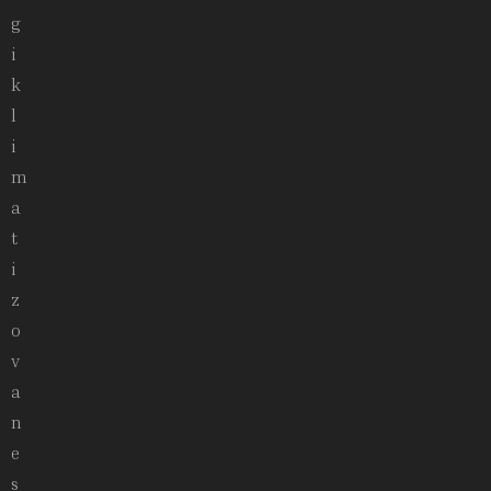
g
i
k
l
i
m
a
t
i
z
o
v
a
n
e
s