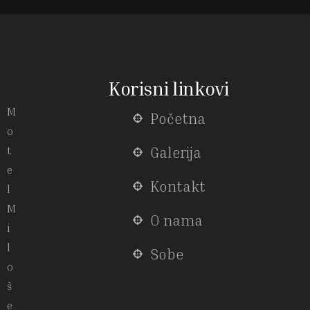
Korisni linkovi
M
Početna
o
t
Galerija
e
Kontakt
l
M
O nama
i
l
Sobe
o
š
e