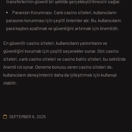
transferlerinin güvenli bir şekilde gerçekleştirilmesini sağlar.
Paranızın Korunması: Canlı casino siteleri, kullanıcıların
parasının korunması için çeşitli önlemler alır. Bu, kullanıcıların
para kaybını azaltmak ve güvenliğini artırmak için önemlidir.
En güvenilir casino siteleri, kullanıcıların yatırımlarını ve
güvenliğini korumak için çeşitli seçenekler sunar. Slot casino
siteleri, canlı casino siteleri ve casino bahis siteleri, bu sektörde
önemli rol oynar. Deneme bonusu veren casino siteleri de,
kullanıcıların deneyimlerini daha da iyileştirmek için kullanışlı
olabilir.
SEPTEMBER 6, 2025