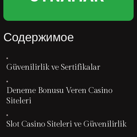
Содержимое
Güvenilirlik ve Sertifikalar
Deneme Bonusu Veren Casino
Siteleri
Slot Casino Siteleri ve Güvenilirlik