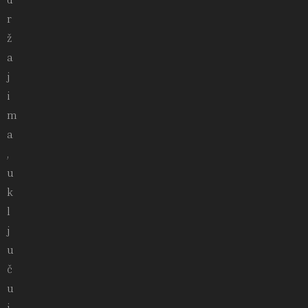
r
ž
a
j
i
m
a
,
u
k
l
j
u
č
u
j