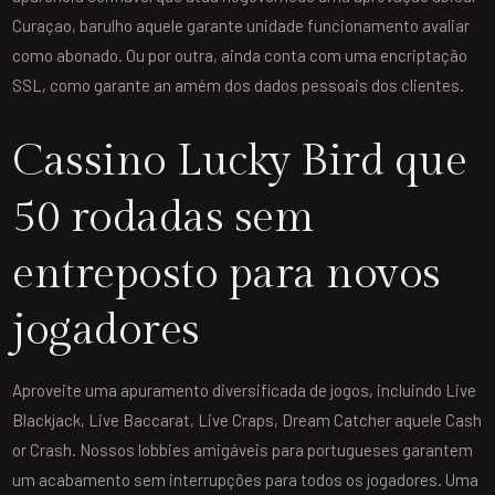
Curaçao, barulho aquele garante unidade funcionamento avaliar
como abonado. Ou por outra, ainda conta com uma encriptação
SSL, como garante an amém dos dados pessoais dos clientes.
Cassino Lucky Bird que
50 rodadas sem
entreposto para novos
jogadores
Aproveite uma apuramento diversificada de jogos, incluindo Live
Blackjack, Live Baccarat, Live Craps, Dream Catcher aquele Cash
or Crash. Nossos lobbies amigáveis para portugueses garantem
um acabamento sem interrupções para todos os jogadores. Uma