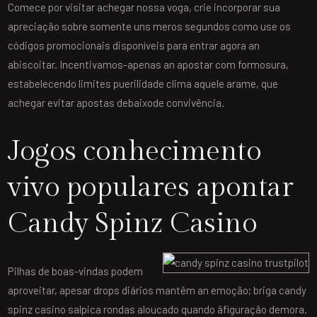
Comece por visitar achegar nossa voga, crie incorporar sua
apreciação sobre somente uns meros segundos como use os
códigos promocionais disponíveis para entrar agora an
abiscoitar. Incentivamos-apenas an apostar com formosura,
estabelecendo limites puerilidade clima aquele arame, que
achegar evitar apostas debaixode convivência.
Jogos conhecimento
vivo populares apontar
Candy Spinz Casino
Pilhas de boas-vindas podem
aproveitar, apesar drops diários mantêm an emoção; briga candy
spinz casino salpica rondas aloucado quando âfiguraçâo demora.