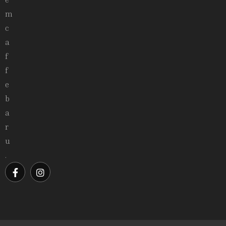
m
c
a
f
f
e
b
a
r
u
.