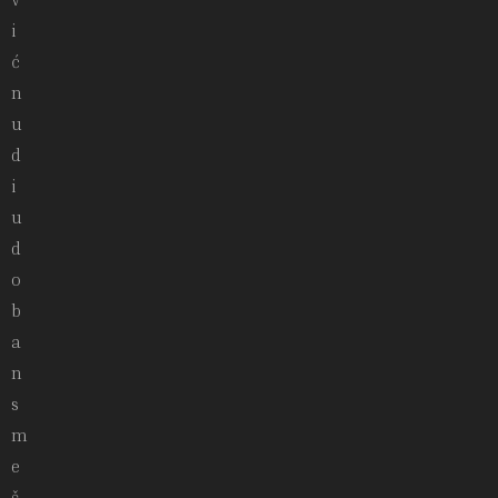
i
ć
n
u
d
i
u
d
o
b
a
n
s
m
e
š