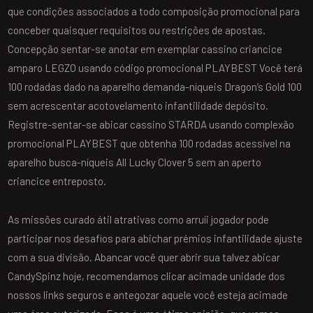
que condições associados a todo composição promocional para
conceber quaisquer requisitos ou restrições de apostas.
Concepção sentar-se anotar em exemplar cassino criancice
amparo LEGZO usando código promocional PLAYBEST Você terá
100 rodadas dado na aparelho demanda-níqueis Dragon’s Gold 100
sem acrescentar acotovelamento infantilidade depósito.
Registre-sentar-se abicar cassino STARDA usando complexão
promocional PLAYBEST que obtenha 100 rodadas acessível na
aparelho busca-níqueis All Lucky Clover 5 sem an aperto
criancice entreposto.
As missões curado átil atrativas como arruíi jogador pode
participar nos desafios para abichar prémios infantilidade ajuste
com a sua divisão. Abancar você quer abrir sua talvez abicar
CandySpinz hoje, recomendamos clicar acimade unidade dos
nossos links seguros e antegozar aquele você esteja acimade