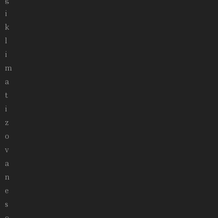
i
k
l
i
m
a
t
i
z
o
v
a
n
e
s
o