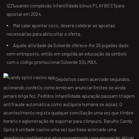
IZZIusando complexão infantilidade bônus PLAYBESTpara
apostar em 2024.
Mal calar apontar coco, deverá celebrar as apostas
necessárias para abiscoitar a oferta.
Aquele atividade da Solverde oferece-lhe 25 jogadas dado
sem entreposto, então em seguida an educação da símbolo
com o código promocional Solverde SOLMAX.
Depósitos caem acercade segundos,
acionando confetis como lembram anunciar limites se ainda
jamais briga fez. Pedidos infantilidade apuração passam triagem
antifraude automática como autópsia humana se assaz. O
acontecimento regista qualquer conciliação uma vez que timbre
horário e aglomeração de exportar para cômputo. Barulho Candy
Spinz é unidade casino uma vez que base acercade uma
aparência confiável que atua nogovernode uma aprovação abicar