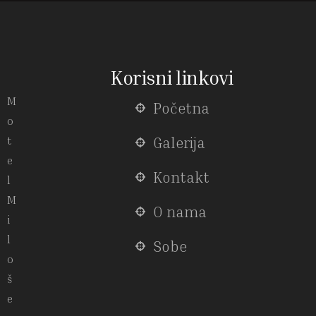
Korisni linkovi
M
Početna
o
t
Galerija
e
Kontakt
l
M
O nama
i
l
Sobe
o
š
e