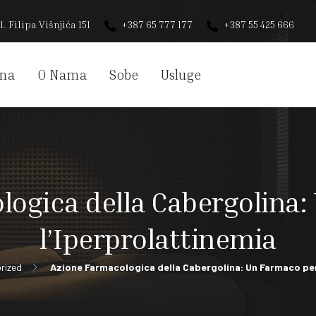
l. Filipa Višnjića 151
+387 65 777 177
+387 55 425 666
na
O Nama
Sobe
Usluge
logica della Cabergolina:
l’Iperprolattinemia
rized
Azione Farmacologica della Cabergolina: Un Farmaco per