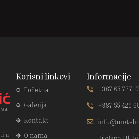
Korisni linkovi
Informacije
+387 65 777 1
Početna
Galerija
+387 55 425 6
 sa
Kontakt
info@motelm
ti u
O nama
Bijeljina Ul. F