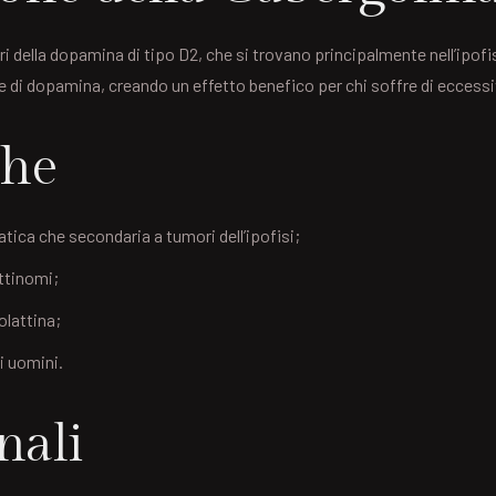
i della dopamina di tipo D2, che si trovano principalmente nell’ipofis
ne di dopamina, creando un effetto benefico per chi soffre di eccessiv
che
atica che secondaria a tumori dell’ipofisi;
ttinomi;
rolattina;
li uomini.
nali