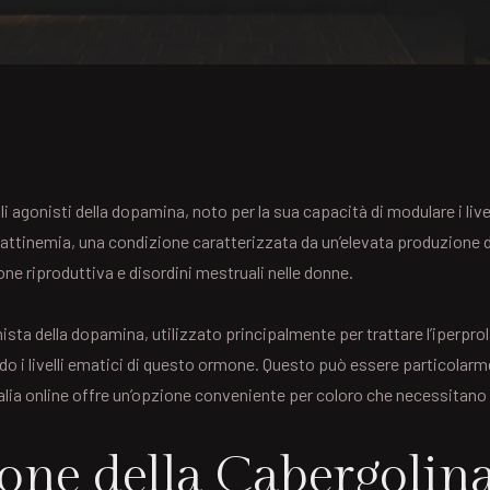
 agonisti della dopamina, noto per la sua capacità di modulare i live
attinemia, una condizione caratterizzata da un’elevata produzione di 
ione riproduttiva e disordini mestruali nelle donne.
ta della dopamina, utilizzato principalmente per trattare l’iperpro
zando i livelli ematici di questo ormone. Questo può essere particola
Italia online offre un’opzione conveniente per coloro che necessitan
one della Cabergolin