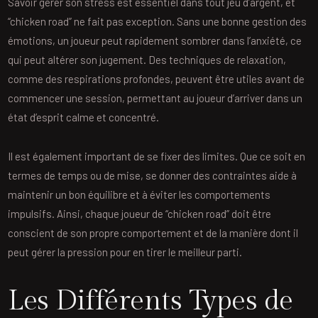
Savoir gérer son stress est essentiel dans tout jeu d’argent, et
“chicken road” ne fait pas exception. Sans une bonne gestion des
émotions, un joueur peut rapidement sombrer dans l’anxiété, ce
qui peut altérer son jugement. Des techniques de relaxation,
comme des respirations profondes, peuvent être utiles avant de
commencer une session, permettant au joueur d’arriver dans un
état d’esprit calme et concentré.
Il est également important de se fixer des limites. Que ce soit en
termes de temps ou de mise, se donner des contraintes aide à
maintenir un bon équilibre et à éviter les comportements
impulsifs. Ainsi, chaque joueur de “chicken road” doit être
conscient de son propre comportement et de la manière dont il
peut gérer la pression pour en tirer le meilleur parti.
Les Différents Types de