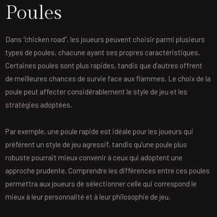
Poules
Dans “chicken road”, les joueurs peuvent choisir parmi plusieurs
types de poules, chacune ayant ses propres caractéristiques.
Certaines poules sont plus rapides, tandis que d’autres offrent
de meilleures chances de survie face aux flammes. Le choix de la
poule peut affecter considérablement le style de jeu et les
stratégies adoptées.
Par exemple, une poule rapide est idéale pour les joueurs qui
préfèrent un style de jeu agressif, tandis qu’une poule plus
robuste pourrait mieux convenir à ceux qui adoptent une
approche prudente. Comprendre les différences entre ces poules
permettra aux joueurs de sélectionner celle qui correspond le
mieux à leur personnalité et à leur philosophie de jeu.