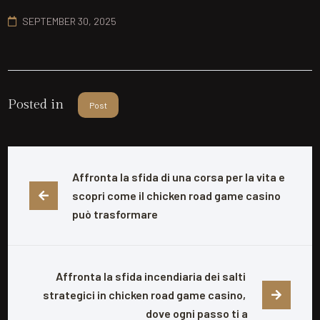
SEPTEMBER 30, 2025
Posted in
Post
Affronta la sfida di una corsa per la vita e 
scopri come il chicken road game casino 
può trasformare
Affronta la sfida incendiaria dei salti 
strategici in chicken road game casino, 
dove ogni passo ti a