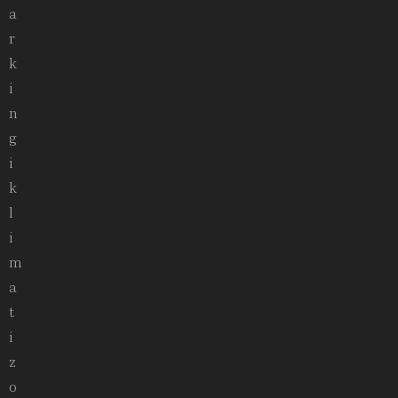
a
r
k
i
n
g
i
k
l
i
m
a
t
i
z
o