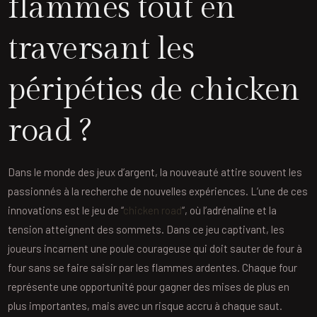
flammes tout en
traversant les
péripéties de chicken
road ?
Dans le monde des jeux d’argent, la nouveauté attire souvent les
passionnés à la recherche de nouvelles expériences. L’une de ces
innovations est le jeu de “
chicken road
“, où l’adrénaline et la
tension atteignent des sommets. Dans ce jeu captivant, les
joueurs incarnent une poule courageuse qui doit sauter de four à
four sans se faire saisir par les flammes ardentes. Chaque four
représente une opportunité pour gagner des mises de plus en
plus importantes, mais avec un risque accru à chaque saut.