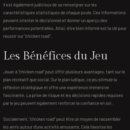
Il est également judicieux de se renseigner sur les
caractéristiques statistiques de chaque poule. Ces informations
peuvent orienter le décisionnel et donner un aperçu des
performances potentielles. Ainsi, être bien informé est la clé pour
réussir sur “chicken road”.
Les Bénéfices du Jeu
Jouer à “chicken road” peut offrir plusieurs avantages, tant sur le
plan récréatif que social. Sur le plan ludique, ce jeu stimule la
réflexion stratégique et offre une expérience immersive
fascinante. La prise de risque et les décisions rapides requises
par le jeu peuvent également renforcer la confiance en soi.
Socialement, “chicken road” peut être un moyen de rassembler
les amis autour d’une activité amusante. Cela favorise les