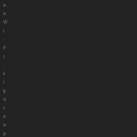
a
n
W
i
-
F
i
,
s
i
g
u
r
a
n
p