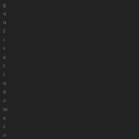
g
u
u
ž
i
v
a
t
i
u
d
o
m
a
ć
o