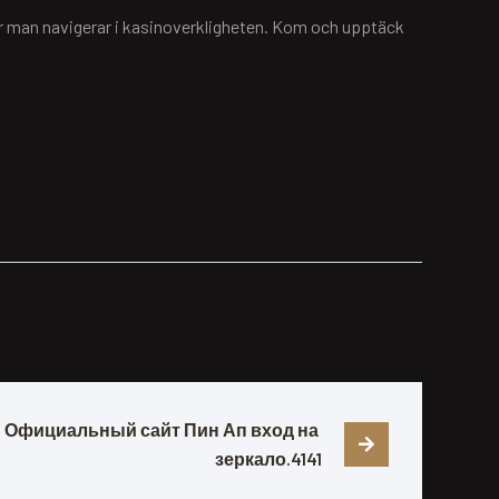
hur man navigerar i kasinoverkligheten. Kom och upptäck
 – Официальный сайт Пин Ап вход на 
зеркало.4141