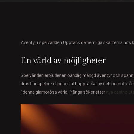
Äventyr i spelvärlden Upptäck de hemliga skatterna hos 
En värld av möjligheter
Spelvärlden erbjuder en oändlig mängd äventyr och spänning
dras har spelare chansen att upptäcka ny och oemotståndli
i denna glamorösa värld. Många söker efter
nya casino ut