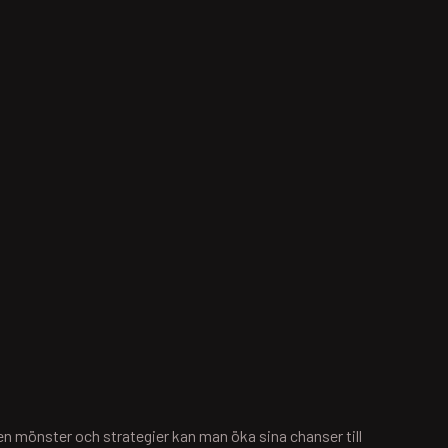
en mönster och strategier kan man öka sina chanser till