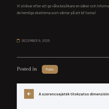
Vi strävar efter att ge våra besökare en säker och inform
de hemliga skatterna som väntar på att bli funna!
DECEMBER 9, 2025
Posted in
Public
A szerencsejáték titokzatos dimenzióin