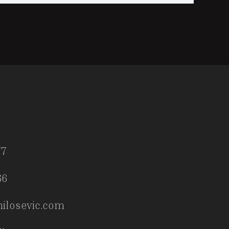
77
66
ilosevic.com