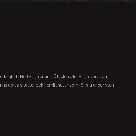
klighet. Med varje snurr på hjulen eller varje kort som
inns dolda skatter och hemligheter som rör sig under ytan