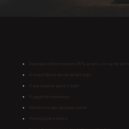
Apostas online crescem 25% ao ano, e o vai de bet l
A importância do vai de bet login
O que esperar após o login
O papel da segurança
Benefícios das apostas online
Promoções e bônus