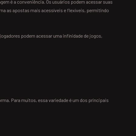
agem é a conveniência. Os usuários podem acessar suas
rna as apostas mais acessíveis e flexíveis, permitindo
 jogadores podem acessar uma infinidade de jogos,
rma. Para muitos, essa variedade é um dos principais