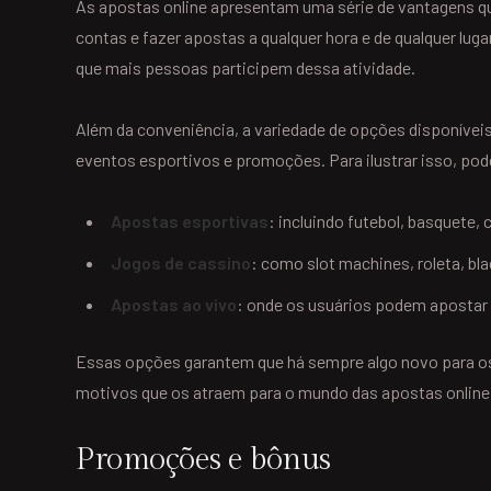
As apostas online apresentam uma série de vantagens q
contas e fazer apostas a qualquer hora e de qualquer lug
que mais pessoas participem dessa atividade.
Além da conveniência, a variedade de opções disponíveis
eventos esportivos e promoções. Para ilustrar isso, p
Apostas esportivas
: incluindo futebol, basquete, 
Jogos de cassino
: como slot machines, roleta, bla
Apostas ao vivo
: onde os usuários podem apostar
Essas opções garantem que há sempre algo novo para os 
motivos que os atraem para o mundo das apostas online
Promoções e bônus