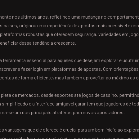
amente nos últimos anos, refletindo uma mudança no comportamento
sos países, originou uma experiência de apostas mais acessível e 
 plataformas robustas que oferecem segurança, variedades em jog
neficiar dessa tendência crescente.
ferramenta essencial para aqueles que desejam explorar e usufrui
inscrever e fazer login em plataformas de apostas. Com orientaçõe
 contas de forma eficiente, mas também aproveitar ao máximo as o
leta de mercados, desde esportes até jogos de cassino, permitin
n simplificado e a interface amigável garantem que jogadores de to
orna-se um dos principais atrativos para novos apostadores.
 vantagens que ele oferece é crucial para um bom início ao explor
ções e métodos de proteção é vital para garantir a segurança no ac