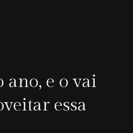
ano, e o vai
oveitar essa