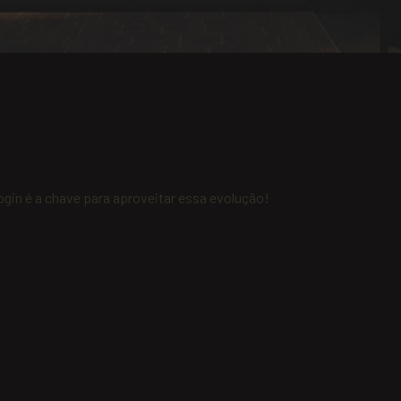
ogin é a chave para aproveitar essa evolução!