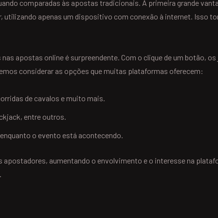
uando comparadas às apostas tradicionais. A primeira grande vant
ar, utilizando apenas um dispositivo com conexão à internet. Isso to
 nas apostas online é surpreendente. Com o clique de um botão, os
odemos considerar as opções que muitas plataformas oferecem:
corridas de cavalos e muito mais.
ckjack, entre outros.
 enquanto o evento está acontecendo.
apostadores, aumentando o envolvimento e o interesse na platafo
.