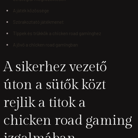
A játék közössége
Szórakoztató játékmenet
Tippek és trükkök a chicken road gaminghez
A jövő a chicken road gamingban
A sikerhez vezető
úton a sütők közt
rejlik a titok a
chicken road gaming