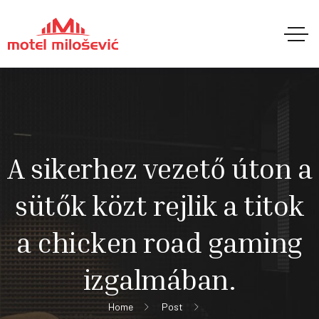
A sikerhez vezető úton a
sütők közt rejlik a titok
a chicken road gaming
izgalmában.
Home
Post