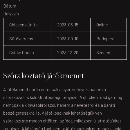
Dátum
Helyszín
Chickens Unite
2023-06-15
Online
Sütőverseny
2023-09-10
Budapest
Csirke Csucs
2023-12-20
Szeged
Szórakoztató játékmenet
A játékmenet során nemcsak a nyeremények, hanem a
szórakozás is kulcsfontosságú tényező. A chicken road gaming
nemcsak a kihívásokról szól, hanem a nevetésről és a baráti
beszélgetésekről is. A játékosoknak lehetőségük van
szórakoztató módon eltölteni az időt, miközben új stratégiákat
tanulnak. A közösség tagjaként a játékosoknak nemcsak a saját