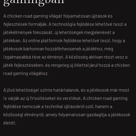
A chicken road gaming világát folyamatosan újítások és
fejlesztések formálják. A technológia fejlődése lehetővé teszi a
játékélmények fokozását, új lehetőségek megjelenését a
játékban. Az online platformok fejlődése lehetővé teszi, hogy a
játékosok bárhonnan hozzáférhessenek a játékhoz, még
izgalmasabbá téve az élményt. A közösség aktívan részt vesz a
játék fejlesztésében, és rengeteg új ötlettel járul hozzá a chicken
road gaming világához.
A jövő lehetőségei szinte határtalanok, és a játékosok már most
is várják az új frissítéseket és verziókat. A chicken road gaming
fejlődése nemcsak a technikai újításokról szól, hanem a
közösségi élményről, amely folyamatosan gazdagítja a játékosok
életét.