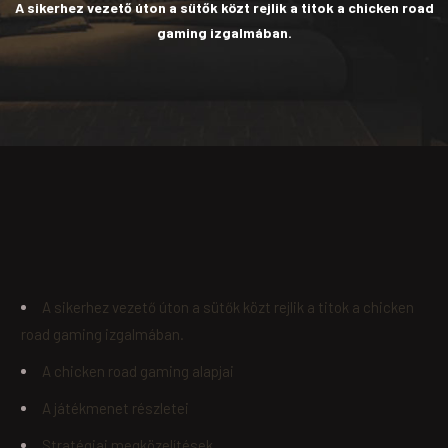
A sikerhez vezető úton a sütők közt rejlik a titok a chicken road
gaming izgalmában.
A sikerhez vezető úton a sütők közt rejlik a titok a chicken
road gaming izgalmában.
A chicken road gaming alapjai
A játékmenet részletei
Stratégiai megközelítések