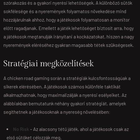
szórakozás és a gyakori nyerési lehetőségek. A különböző sütők
sokfélesége és a nyeremények folyamatos növekedése mind
hozzájárulnak ahhoz, hogy a játékosok folyamatosan a monitor
előtt ragadjanak. Emellett a játék lehetőséget biztosít arra, hogy
a játékosok megtanulják irányítani a kockázatokat, hiszen a nagy
nyeremények eléréséhez gyakran magasabb tétek szükségesek.
Stratégiai megközelítések
A chicken road gaming során a stratégiák kulcsfontosságúak a
sikerek elérésében. A játékosok számos különféle taktikát
alkalmazhatnak, hogy maximalizálják a nyerési esélyeiket. Az
alábbiakban bemutatunk néhány gyakori stratégiát, amelyek
segíthetnek a játékosoknak a nyereség növelésében:
No Risk
– Az alacsony tétű játék, ahol a játékosok csak az
első sütőket célozzák meg.