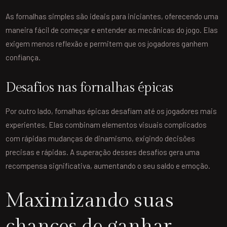
As fornalhas simples são ideais para iniciantes, oferecendo uma
maneira fácil de começar e entender as mecânicas do jogo. Elas
exigem menos reflexão e permitem que os jogadores ganhem
confiança.
Desafios nas fornalhas épicas
Por outro lado, fornalhas épicas desafiam até os jogadores mais
experientes. Elas combinam elementos visuais complicados
com rápidas mudanças de dinamismo, exigindo decisões
precisas e rápidas. A superação desses desafios gera uma
recompensa significativa, aumentando o seu saldo e emoção.
Maximizando suas
chances de ganhar