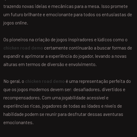
trazendo novas ideias e mecânicas para a mesa. Isso promete
um futuro brilhante e emocionante para todos os entusiastas de
jogos online.
Os pioneiros na criação de jogos inspiradores e lúdicos como o
chicken road demo
certamente continuarão a buscar formas de
expandir e aprimorar a experiência do jogador, levando a novas
alturas em termos de diversão e envolvimento.
No geral, o
chicken road demo
é uma representação perfeita do
que os jogos modernos devem ser: desafiadores, divertidos e
recompensadores. Com uma jogabilidade acessível e
experiências ricas, jogadores de todas as idades e níveis de
habilidade podem se reunir para desfrutar dessas aventuras
emocionantes.