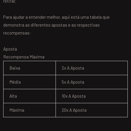
retirar.
Para ajudar a entender melhor, aqui está uma tabela que
demonstra as diferentes apostas e as respectivas
recompensas:
Aposta
Recompensa Máxima
Baixa
2x A Aposta
Média
5x A Aposta
Alta
10x A Aposta
Máxima
20x A Aposta