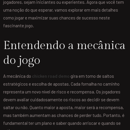
jogadores, sejam iniciantes ou experientes. Agora que você tem
uma noção do que esperar, vamos explorar em mais detalhes
como jogar e maximizar suas chances de sucesso neste
fascinante jogo.
Entendendo a mecânica
do jogo
A mecânica do
chicken road demo
gira em torno de saltos
estratégicos e escolha de apostas. Cada fornalha no caminho
representa um novo nível de risco e recompensa. Os jogadores
devem avaliar cuidadosamente os riscos ao decidir se devem
saltar ou não. Quanto maior a aposta, maior será a recompensa,
mas também aumentam as chances de perder tudo. Portanto, é
fundamental ter um plano e saber quando arriscar e quando se