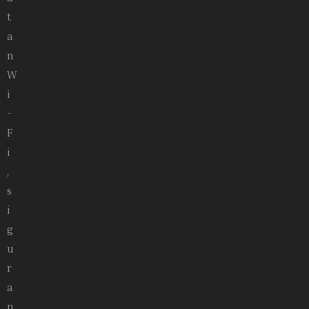
t
a
n
W
i
-
F
i
,
s
i
g
u
r
a
n