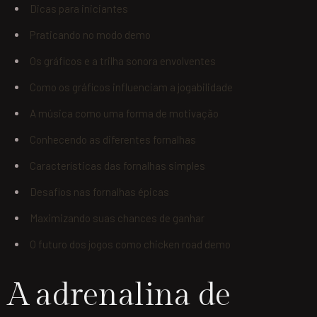
Dicas para iniciantes
Praticando no modo demo
Os gráficos e a trilha sonora envolventes
Como os gráficos influenciam a jogabilidade
A música como uma forma de motivação
Conhecendo as diferentes fornalhas
Características das fornalhas simples
Desafios nas fornalhas épicas
Maximizando suas chances de ganhar
O futuro dos jogos como chicken road demo
A adrenalina de