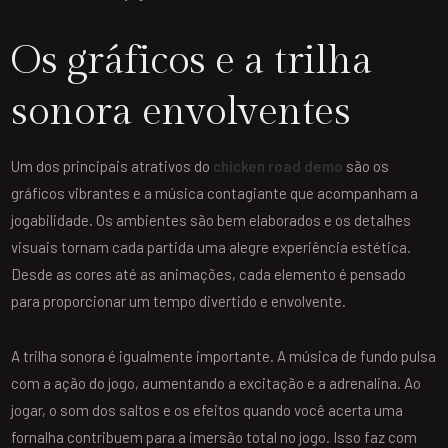
Os gráficos e a trilha
sonora envolventes
Um dos principais atrativos do
chicken road demo
são os
gráficos vibrantes e a música contagiante que acompanham a
jogabilidade. Os ambientes são bem elaborados e os detalhes
visuais tornam cada partida uma alegre experiência estética.
Desde as cores até as animações, cada elemento é pensado
para proporcionar um tempo divertido e envolvente.
A trilha sonora é igualmente importante. A música de fundo pulsa
com a ação do jogo, aumentando a excitação e a adrenalina. Ao
jogar, o som dos saltos e os efeitos quando você acerta uma
fornalha contribuem para a imersão total no jogo. Isso faz com