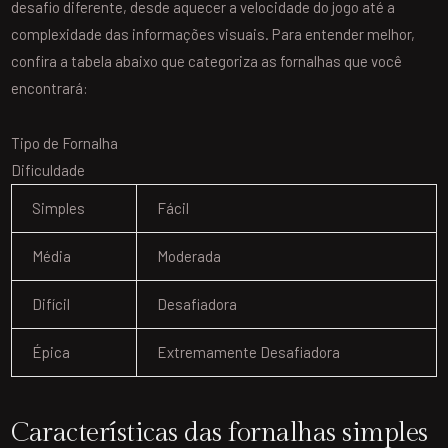
desafio diferente, desde aquecer a velocidade do jogo até a
complexidade das informações visuais. Para entender melhor,
confira a tabela abaixo que categoriza as fornalhas que você
encontrará:
Tipo de Fornalha
Dificuldade
Simples
Fácil
Média
Moderada
Difícil
Desafiadora
Épica
Extremamente Desafiadora
Características das fornalhas simples