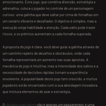
emocionante. Este jogo, que combina diversão, estratégia e
adrenalina, coloca o jogador no controle de um personagem
curioso: uma galinha que deve saltar por cima de fornalhas em
um cenário vibrante e desafiador. O objetivo é simples, mas a
execução exige habilidade e atenção. Cada salto pode trazer
riscos, e os prêmios aumentam a cada fornalha superada.
A proposta do jogo é clara: você deve guiar a galinha através de
um caminho repleto de desafios e obstáculos, onde cada
fornalha representará um aumento nas suas apostas. A
mecânica do jogo é intuitiva, mas a intensidade dos saltos e a
necessidade de decisões rápidas tornam a experiência
envolvente. A popularidade deste jogo tem crescido, e muitos
jogadores estão encantados com a sua abordagem inovadora,
que mistura elementos de azar e estratégia.
O
chicken road demo
não é apenas um passatempo; é uma