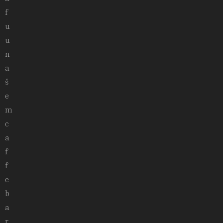
f
u
u
n
a
š
e
m
c
a
f
f
e
b
a
r