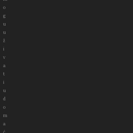
o
g
u
u
ž
i
v
a
t
i
u
d
o
m
a
ć