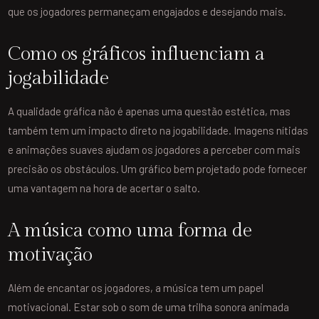
que os jogadores permaneçam engajados e desejando mais.
Como os gráficos influenciam a
jogabilidade
A qualidade gráfica não é apenas uma questão estética, mas
também tem um impacto direto na jogabilidade. Imagens nítidas
e animações suaves ajudam os jogadores a perceber com mais
precisão os obstáculos. Um gráfico bem projetado pode fornecer
uma vantagem na hora de acertar o salto.
A música como uma forma de
motivação
Além de encantar os jogadores, a música tem um papel
motivacional. Estar sob o som de uma trilha sonora animada