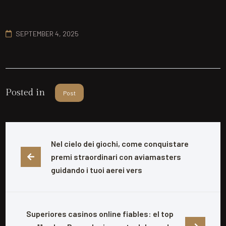
SEPTEMBER 4, 2025
Posted in
Post
Nel cielo dei giochi, come conquistare 
premi straordinari con aviamasters 
guidando i tuoi aerei vers
Superiores casinos online fiables: el top 