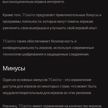
высокооцененным играм в интернете.
Кроме того, 7 Casino предлагает привлекательные бонусы и
программы лояльности, которые могут помочь игрокам
увеличить свои выигрыши и улучшить свой игровой опыт.
7 Casino также обеспечивает безопасность и
конфиденциальность игроков, используя современные
технологии шифрования и защищенные соединения.
Минусы
Один из основных минусов 7 Casino – это ограничение
доступа для игроков из некоторых стран, что может быть
неудовлетворительным для игроков из этих регионов.
Наконец, 7 Casino имеет ограничение на количество игроков,