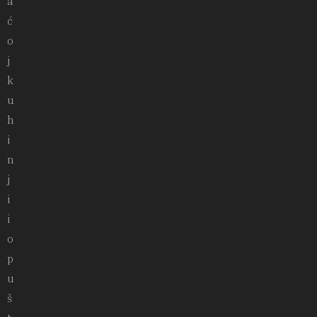
a
ć
o
j
k
u
h
i
n
j
i
i
o
p
u
š