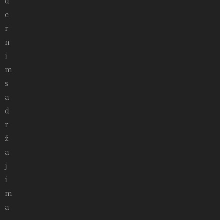
d
e
r
n
i
m
s
a
d
r
ž
a
j
i
m
a