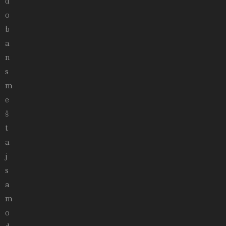
d
o
b
a
n
s
m
e
š
t
a
j
s
a
m
o