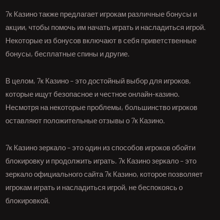
7к Казино также предлагает игрокам различные бонусы и
акции, чтобы помочь им начать играть и насладиться игрой.
Некоторые из бонусов включают в себя приветственные
бонусы, бесплатные спины и другие.
В целом, 7к Казино – это достойный выбор для игроков,
которые ищут безопасное и честное онлайн-казино.
Несмотря на некоторые проблемы, большинство игроков
оставляют положительные отзывы о 7к Казино.
7к Казино зеркало – это один из способов игроков обойти
блокировку и продолжить играть. 7к Казино зеркало – это
зеркало официального сайта 7к Казино, которое позволяет
игрокам играть и насладиться игрой, не беспокоясь о
блокировкой.