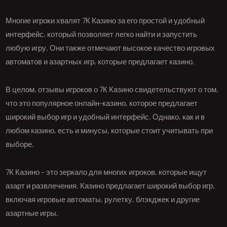
Многие игроки хвалят 7К Казино за его простой и удобный
интерфейс, который позволяет легко найти и запустить
любую игру. Они также отмечают высокое качество игровых
автоматов и азартных игр, которые предлагает казино.
В целом, отзывы игроков о 7К Казино свидетельствуют о том,
что это популярное онлайн-казино, которое предлагает
широкий выбор игр и удобный интерфейс. Однако, как и в
любом казино, есть и минусы, которые стоит учитывать при
выборе.
7К Казино – это зеркало для многих игроков, которые ищут
азарт и развлечения. Казино предлагает широкий выбор игр,
включая игровые автоматы, рулетку, блэкджек и другие
азартные игры.