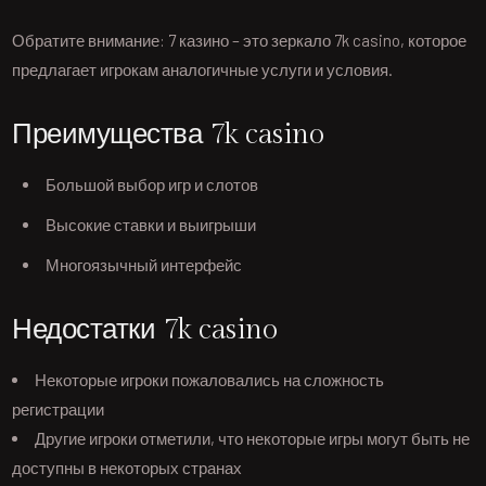
Обратите внимание: 7 казино – это зеркало 7k casino, которое
предлагает игрокам аналогичные услуги и условия.
Преимущества 7k casino
Большой выбор игр и слотов
Высокие ставки и выигрыши
Многоязычный интерфейс
Недостатки 7k casino
Некоторые игроки пожаловались на сложность
регистрации
Другие игроки отметили, что некоторые игры могут быть не
доступны в некоторых странах