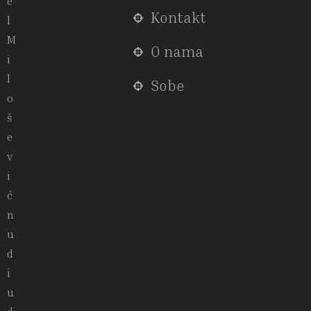
e
Kontakt
l
M
O nama
i
l
Sobe
o
š
e
v
i
ć
n
u
d
i
u