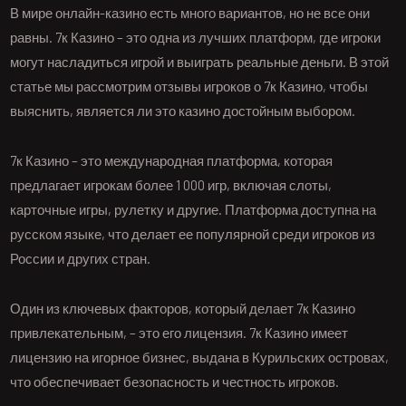
В мире онлайн-казино есть много вариантов, но не все они
равны. 7к Казино – это одна из лучших платформ, где игроки
могут насладиться игрой и выиграть реальные деньги. В этой
статье мы рассмотрим отзывы игроков о 7к Казино, чтобы
выяснить, является ли это казино достойным выбором.
7к Казино – это международная платформа, которая
предлагает игрокам более 1 000 игр, включая слоты,
карточные игры, рулетку и другие. Платформа доступна на
русском языке, что делает ее популярной среди игроков из
России и других стран.
Один из ключевых факторов, который делает 7к Казино
привлекательным, – это его лицензия. 7к Казино имеет
лицензию на игорное бизнес, выдана в Курильских островах,
что обеспечивает безопасность и честность игроков.