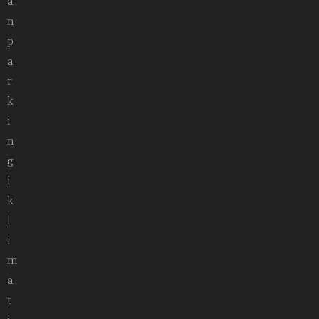
a
n
p
a
r
k
i
n
g
i
k
l
i
m
a
t