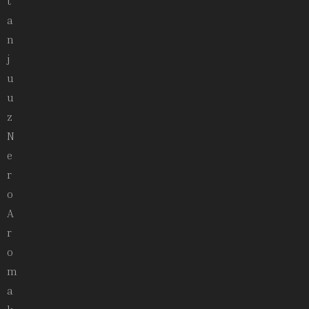
t
a
n
j
u
u
z
N
e
r
o
A
r
o
m
a