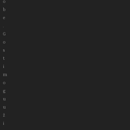
o
b
e
.
G
o
s
t
i
m
o
g
u
u
ž
i