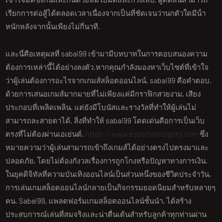
เรียกการต่อสู้ได้ตลอดเวลาเนื่องจากเป็นที่ชัดเจนว่านกตัวใดมีน้ํา
หนักหลังจากนั้นเพียงไม่กี่นาที.
และนี่คือเหตุผลที่ sabai99 เข้ามามีบทบาทในการตอบสนองความ
ต้องการเหล่านี้ได้อย่างลงตัว.หากคุณกำลังมองหาเว็บไซต์ที่เข้าใจ
ว่าผู้เล่นต้องการอะไรจากเกมส์สล็อตออนไลน์, sabai99 คือคำตอบ.
ด้วยการเสนอเกมส์มากมายที่ไม่เพียงแค่มีกราฟิกสวยงาม, เสียง
ประกอบที่เพลิดเพลิน, แต่ยังมีโบนัสและรางวัลที่ทำให้ผู้เล่นไม่
สามารถละสายตาได้. สิ่งที่ทำให้ sabai99 โดดเด่นคือการเป็นเว็บ
ตรงที่ไม่ต้องผ่านเอเย่นต์,
https://www.esportsintegrity.com
ซึ่ง
หมายความว่าผู้เล่นสามารถเข้าถึงเกมส์ได้อย่างตรงไปตรงมาและ
ปลอดภัย, โดยไม่ต้องกังวลเรื่องการถูกโกงหรือปัญหาทางการเงิน.
ในยุคดิจิทัลที่ความบันเทิงออนไลน์เป็นส่วนหนึ่งของชีวิตประจำวัน,
การเล่นเกมสล็อตออนไลน์กลายเป็นกิจกรรมยอดนิยมสำหรับหลายๆ
คน. Sabai99, แพลตฟอร์มเกมสล็อตออนไลน์ชั้นนำ, ได้สร้าง
ประสบการณ์เล่นที่สมจริงและน่าตื่นเต้นสำหรับลูกค้าทุกท่านผ่าน