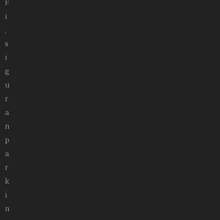
F
i
,
s
i
g
u
r
a
n
p
a
r
k
i
n