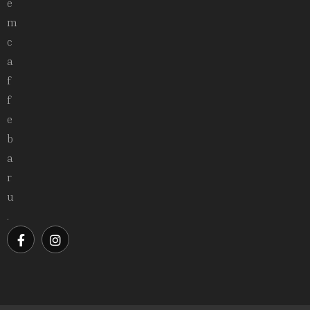
e
m
c
a
f
f
e
b
a
r
u
.