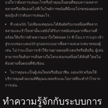
แน่ใจว่าต้องการเล่นอะไรหรือถ้าคุณเป็นคนที่ชอบความหลาก
หลายหรือเพียงแค่ไปที่เว็บไซต์การพนันที่มีเกมโปรดของคุณหาก
คุณรู้แล้วว่าต้องการเล่นอะไร .
ที่ sabai99, ไม่เพียงแต่คุณจะได้สัมผัสกับเกมสล็อตที่หลาก
หลายและเร้าใจเท่านั้น แต่ยังได้รับการสนับสนุนจากทีมงานที่
พร้อมให้บริการด้วยความเอาใจใส่ตลอด 24 ชั่วโมง.การ login เข้า
สู่ระบบของ sabai99 ถูกออกแบบมาเพื่อความสะดวกสบายของผู้
เล่น, ไม่ว่าจะเป็นการเข้าใช้งานผ่านคอมพิวเตอร์หรือมือถือ, ผู้เล่น
สามารถเริ่มต้นการเดินทางในโลกแห่งเกมสล็อตได้ทันที โดยไม่
ต้องผ่านขั้นตอนที่ซับซ้อน.
ไม่ว่าคุณจะเป็นผู้เล่นใหม่หรือมืออาชีพ, sabai99 พร้อมให้
บริการคุณด้วยเกมส์ที่คุณจะหลงรักและโอกาสที่จะทำกำไรจาก
การเล่น.
ทำความรู้จักกับระบบการ