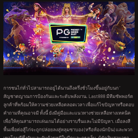
การชนไก่ทั่วไปสามารถอยู่ได้นานถึงครึ่งชั่วโมงขึ้นอยู่กับนก ’
สัญชาตญาณการป้องกันและระดับพลังงาน. Last888 มีทีมซัพพอร์ต
ลูกค้าที่พร้อมให้ความช่วยเหลือตลอดเวลา เพื่อแก้ไขปัญหาหรือตอบ
คำถามที่คุณอาจมี ทั้งนี้ ยังมีคู่มือและแนวทางช่วยเหลือทางเทคนิค
เพื่อให้คุณสามารถเล่นเกมได้อย่างราบรื่นและไม่มีปัญหา. เมื่อลงสี
พื้นเพื่อต่อสู้ไก่จะถูกปล่อยลงสู่หลุมซาบอง (หรือห้องนักบิน) และพวก
เขาโจมตีซึ่งกันและกันด้วยหมีใบมีดและกรงเล็บ. ผู้ตัดสินสามารถ