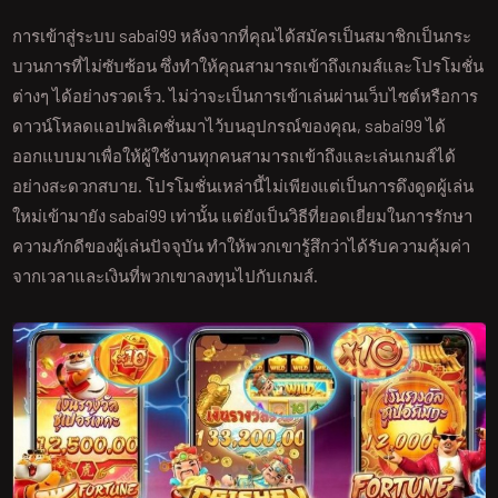
การเข้าสู่ระบบ sabai99 หลังจากที่คุณได้สมัครเป็นสมาชิกเป็นกระ
บวนการที่ไม่ซับซ้อน ซึ่งทำให้คุณสามารถเข้าถึงเกมส์และโปรโมชั่น
ต่างๆ ได้อย่างรวดเร็ว. ไม่ว่าจะเป็นการเข้าเล่นผ่านเว็บไซต์หรือการ
ดาวน์โหลดแอปพลิเคชั่นมาไว้บนอุปกรณ์ของคุณ, sabai99 ได้
ออกแบบมาเพื่อให้ผู้ใช้งานทุกคนสามารถเข้าถึงและเล่นเกมส์ได้
อย่างสะดวกสบาย. โปรโมชั่นเหล่านี้ไม่เพียงแต่เป็นการดึงดูดผู้เล่น
ใหม่เข้ามายัง sabai99 เท่านั้น แต่ยังเป็นวิธีที่ยอดเยี่ยมในการรักษา
ความภักดีของผู้เล่นปัจจุบัน ทำให้พวกเขารู้สึกว่าได้รับความคุ้มค่า
จากเวลาและเงินที่พวกเขาลงทุนไปกับเกมส์.