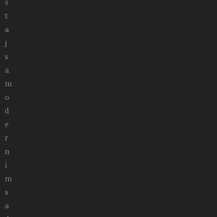
š
t
a
j
s
a
m
o
d
e
r
n
i
m
s
a