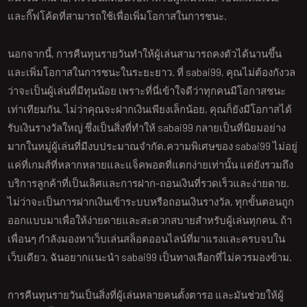
และกิ๊ฟโค้ดที่สามารถใช้เพื่อเพิ่มโอกาสในการชนะ.
นอกจากนี้, การคืนทุนรายวันทำให้ผู้เล่นสามารถคงตัวได้นานขึ้น
และเพิ่มโอกาสในการชนะในระยะยาว. ที่ sabai99, คุณไม่ต้องกังวล
ว่าจะเป็นผู้เล่นที่มีทุนน้อย เพราะที่นี่เข้าใจดีว่าทุกคนมีโอกาสชนะ
เท่าเทียมกัน. ไม่ว่าคุณจะฝากเงินเพียงเล็กน้อย, คุณก็ยังมีโอกาสได้
รับเงินรางวัลใหญ่ ซึ่งเป็นสิ่งที่ทำให้ sabai99 กลายเป็นที่นิยมอย่าง
มากในหมู่ผู้เล่นที่มีงบประมาณจำกัด.ความพิเศษของ sabai99 ไม่อยู่
แค่ที่เกมส์ที่หลากหลายและแจ็คพอตที่แตกง่ายเท่านั้น แต่ยังรวมถึง
บริการลูกค้าที่เป็นเลิศและการฝาก-ถอนเงินที่รวดเร็วและง่ายดาย.
ไม่ว่าจะเป็นการฝากเงินเข้าระบบหรือถอนเงินรางวัล, ทุกขั้นตอนถูก
ออกแบบมาเพื่อให้ง่ายดายและสะดวกสบายสำหรับผู้เล่นทุกคน. ถ้า
เพื่อนๆ กำลังมองหาเว็บเล่นสล็อตออนไลน์ที่มาแรงและครบจบใน
เว็บเดียว, ฉันอยากแนะนำ sabai99 เป็นทางเลือกที่ไม่ควรมองข้าม.
การคืนทุนรายวันเป็นสิ่งที่ผู้เล่นหลายคนตั้งตารอ และมันช่วยให้ผู้