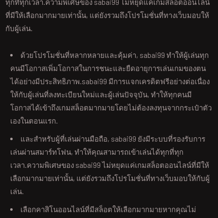
ทุกที่ทุกเวลา.ความพิเศษของ sabai99 ไม่หยุดแค่เกมสล็อตออนไลน์
ที่มีให้เลือกมากมายเท่านั้น, แต่ยังรวมถึงโปรโมชั่นที่ทางเว็บมอบให้
กับผู้เล่น.
ด้วยโปรโมชั่นที่หลากหลายและคุ้มค่า, sabai99 ทำให้ผู้เล่นทุก
คนมีโอกาสเพิ่มโอกาสในการชนะและยืดอายุการเล่นเกมของตน
ได้อย่างมีประสิทธิภาพ.sabai99 มีการแจกเครดิตฟรีอย่างต่อเนื่อง
ให้กับผู้เล่นที่ลงทะเบียนใหม่และผู้เล่นปัจจุบัน, ทำให้ทุกคนมี
โอกาสได้เข้าถึงเกมสล็อตมากมายโดยไม่ต้องลงทุนจากกระเป๋าตัว
เองในตอนแรก.
และสำหรับผู้ที่เล่นผ่านมือถือ, sabai99 ยังมีระบบที่รองรับการ
เล่นผ่านสมาร์ทโฟน, ทำให้คุณสามารถเข้าเล่นได้ทุกที่ทุก
เวลา.ความพิเศษของ sabai99 ไม่หยุดแค่เกมสล็อตออนไลน์ที่มีให้
เลือกมากมายเท่านั้น, แต่ยังรวมถึงโปรโมชั่นที่ทางเว็บมอบให้กับผู้
เล่น.
เลือกคาสิโนออนไลน์ที่มีสล็อตให้เลือกมากมายหากคุณไม่