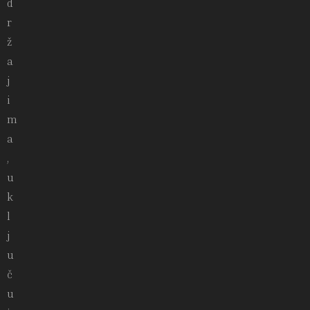
d
r
ž
a
j
i
m
a
,
u
k
l
j
u
č
u