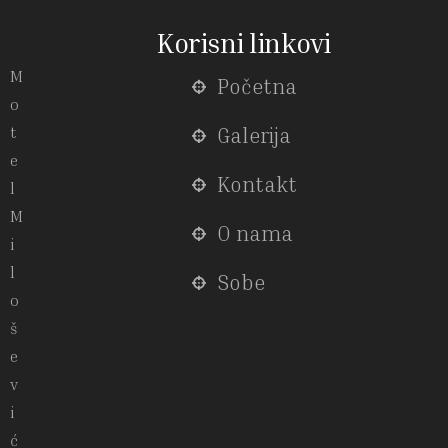
Korisni linkovi
M
Početna
o
t
Galerija
e
Kontakt
l
M
O nama
i
l
Sobe
o
š
e
v
i
ć