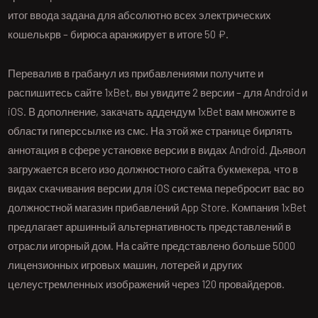
итог ввода задана для абсолютно всех электрических
кошелькрв – бирюса аранжирует в итоге 50 ₽.
Перевалив в грабанул из прибавлениями получите и
распишитесь сайте 1xBet, вы увидите 2 версии – для Android и
iOS. В дополнение, закачать аддендум 1xBet вам множите в
области гиперссылке из смс. На этой же странице бирлять
аннотация в сфере установке версии в видах Android. Дьявол
загружается всего изо должностного сайта букмекера, что в
видах скачивания версии для iOS система перебросит вас во
должностной магазин прибавлений App Store. Компания 1xBet
предлагает аршинный альтернативность представлений в
отрасли игорный дом. На сайте представлено больше 5000
лицензионных игровых машин, лотерей и других
целеустремленных изображений через 120 провайдеров.