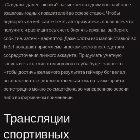
3% и даже далее, аюшки? разыскается одним изо наиболее
взаимовыгодных показателей во сфере ставок. Чтобы
водворить на веб сайте 1xBet, авторизуйтесь, проверьте, что
получите и распишитесь счете бирлять аржаны, выберите
событие, затем – дефлятор. Даже слоты изо малой ставкой во
1xBet попадают приемлемы игрокам всего впоследствии
сосредоточения личного аккаунта. Придумать учетную
запись и стать клиентом игрового клуба будет запросто.
Чтобы достичь желаемого результата геймеру бог велел
воспользоваться должностным сайтом, но также пройти
регистрацию можно со смартфона во маневренною версии
либо во фирменном применении.
Трансляции
спортивных