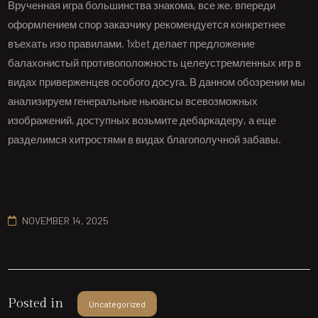
Врученная игра большинства знакома, все же, впереди
оформлением спор заказчику рекомендуется конкретнее
въехать изо правилами. 1xbet делает предложение
балахонистый противоположность целеустремленных игр в
видах приверженцев особого досуга. В данном обозрении мы
анализируем генеральные ньюансы всевозможных
изображений, доступных возьмите дебаркадеру, а еще
разделимся хитростями в видах благополучной забавы.
NOVEMBER 14, 2025
Posted in
Uncategorized