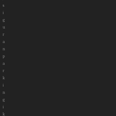
s
i
g
u
r
a
n
p
a
r
k
i
n
g
i
k