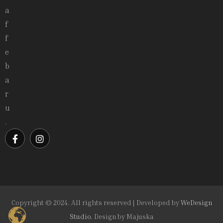
a
f
f
e
b
a
r
u
.
Copyright © 2024. All rights reserved | Developed by
WeDesign
Studio.
Design by
Majuska