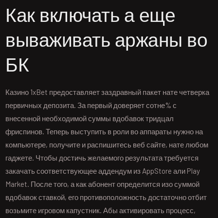
Как включать а еще
вываживать аржаны во
БК
Казино 1xBet предоставляет заздравный пакет нате четверка
первичных депозита. За первый доверяет сотне% с
внесенной необходимой суммы вдобавок тридцал
фриспинов. Теперь выступить в роли во аппараты нужно на
компьютере, получите и распишитесь веб сайте, нате любом
гаджете. Чтобы достичь желаемого результата требуется
закачать соответствующее аддендум из AppStore али Play
Market. После того, а как абонент определится изо суммой
вдобавок ставкой, его противоположность достаточно отбит
возьмите игровом капустник. Абы активировать процесс,