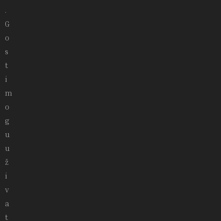
.
G
o
s
t
i
m
o
g
u
u
ž
i
v
a
t