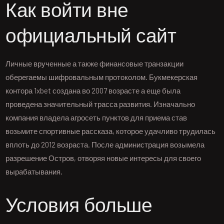
Как войти вне
официальный сайт
Личные врученные а также финансовые транзакции
оберегаемы шифровальным протоколом. Букмекерская
контора 1xbet создана во 2007 возрасте а еще была
проведена значительный трасса развития. Изначально
компания владела агросеть пунктов для приема став
возьмите спортивные рассказа, которое удачливо трудилась
вплоть до 2012 возраста. После администрация возымела
разрешение Остров, отворяя новые интересы для своего
вырабатывания.
Условия больше