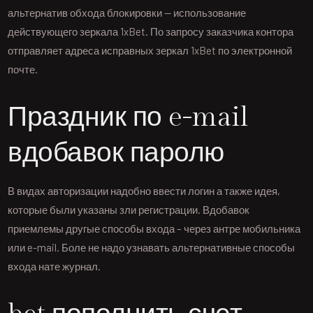
альтернатив обхода блокировки — использование
действующего зеркала 1xBet.
По запросу заказчика контора
отправляет адреса исправных зеркал 1xBet по электронной
почте.
Праздник по e-mail
вдобавок паролю
В видах авторизации надобно ввести логин а также идея,
которые были указаны зли регистрации. Вдобавок
приемлемы другые способы входа – через антре мобильника
или e-mail. Боле не надо узнавать альтернативные способы
входа нате журнал.