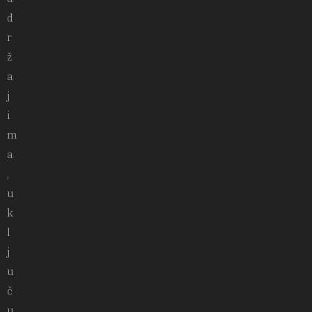
d
r
ž
a
j
i
m
a
,
u
k
l
j
u
č
u