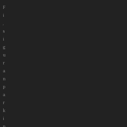
F
i
,
s
i
g
u
r
a
n
p
a
r
k
i
n