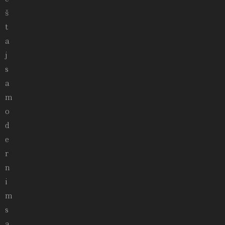
š
t
a
j
s
a
m
o
d
e
r
n
i
m
s
a