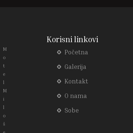
Korisni linkovi
M
Početna
o
t
Galerija
e
Kontakt
l
M
O nama
i
l
Sobe
o
š
e