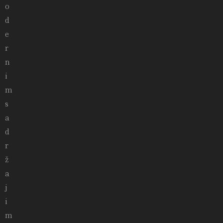
o
d
e
r
n
i
m
s
a
d
r
ž
a
j
i
m