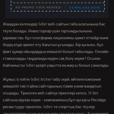
Жаңадан келгендер 1xBet веб-сайтын таба алатынына бәс
тігуге болады. Инвесторлар үшін тартымдылығына
қарамастан, бұл платформа лицензияны қажет етпейді және
біздің елде әрекет ету бағытын ұсынады. Бір қызығы, бұл
факт құмар ойындардың кемшілігі болып табылады. Онлайн
ставкаларды таңдағанда неден сақ болу керек? Осыған
байланысты 1xBet қазіргі уақытта ең жақсы болып саналады.
Жұмыс істейтін 1xBet Archer табу оңай, өйткені компания
әкімшілігі тиісті айна сайттарының тізімін үнемі жаңартып
отырады. Тіркелген веб-сайтқа тіркелгіңіз келсе, 1X Bet
сайтына кіруіңіз керек – компанияның бұл нұсқасы Ресейде
ресми түрде тіркелген. 1xBet-те спорттық бәс тігулер
әртүрлілігімен және ауқымымен таң қалдырады. Букмекерлік