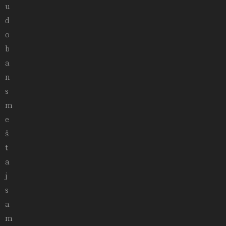
u
d
o
b
a
n
s
m
e
š
t
a
j
s
a
m