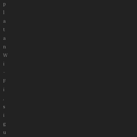
p
l
a
t
a
n
W
i
-
F
i
,
s
i
g
u