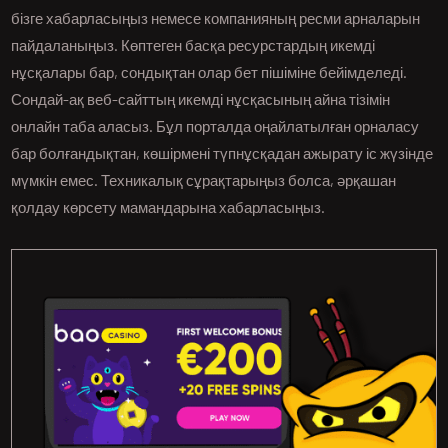
бізге хабарласыңыз немесе компанияның ресми арналарын
пайдаланыңыз. Көптеген басқа ресурстардың икемді
нұсқалары бар, сондықтан олар бет пішіміне бейімделеді.
Сондай-ақ веб-сайттың икемді нұсқасының айна тізімін
онлайн таба аласыз. Бұл порталда оңайлатылған орналасу
бар болғандықтан, көшірмені түпнұсқадан ажырату іс жүзінде
мүмкін емес. Техникалық сұрақтарыңыз болса, әрқашан
қолдау көрсету мамандарына хабарласыңыз.