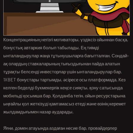
Концентрацияның негізгі мотиваторы, үздіксіз ойыннан басқа,
бонустық автаркия болып табылады. Ең тиімді
ынталандырулар жаңа тұтынушыларға бағытталған. Сондай-
ақ олардың ставкаларының тығыздығынан пайда алатын
тұрақты белсенді инвесторлар үшін ынталандырулар бар.
1XBET бонустары тартымды, әсіресе осы платформада. Кез
келген беделді букмекерлік кеңсе сияқты, қону сатысында
мобильді қосымша бар. Қолданба тегін, ойын ресурстарына
ыңғайлы қол жеткізуді қамтамасыз етеді және өзінің керемет
жылдамдығымен назар аударады.
Яғни, домен атауында аздаған несие бар, провайдерлер