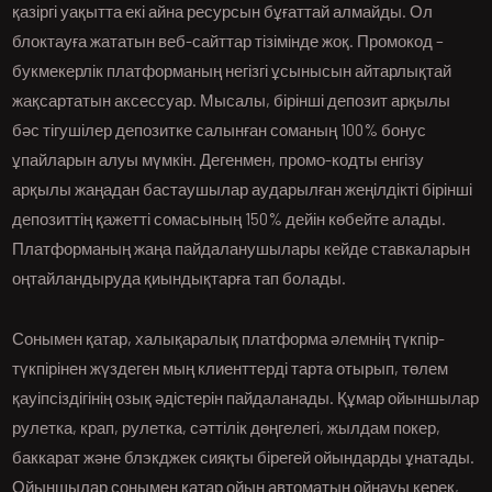
қазіргі уақытта екі айна ресурсын бұғаттай алмайды. Ол
блоктауға жататын веб-сайттар тізімінде жоқ. Промокод –
букмекерлік платформаның негізгі ұсынысын айтарлықтай
жақсартатын аксессуар. Мысалы, бірінші депозит арқылы
бәс тігушілер депозитке салынған соманың 100% бонус
ұпайларын алуы мүмкін. Дегенмен, промо-кодты енгізу
арқылы жаңадан бастаушылар аударылған жеңілдікті бірінші
депозиттің қажетті сомасының 150% дейін көбейте алады.
Платформаның жаңа пайдаланушылары кейде ставкаларын
оңтайландыруда қиындықтарға тап болады.
Сонымен қатар, халықаралық платформа әлемнің түкпір-
түкпірінен жүздеген мың клиенттерді тарта отырып, төлем
қауіпсіздігінің озық әдістерін пайдаланады. Құмар ойыншылар
рулетка, крап, рулетка, сәттілік дөңгелегі, жылдам покер,
баккарат және блэкджек сияқты бірегей ойындарды ұнатады.
Ойыншылар сонымен қатар ойын автоматын ойнауы керек,