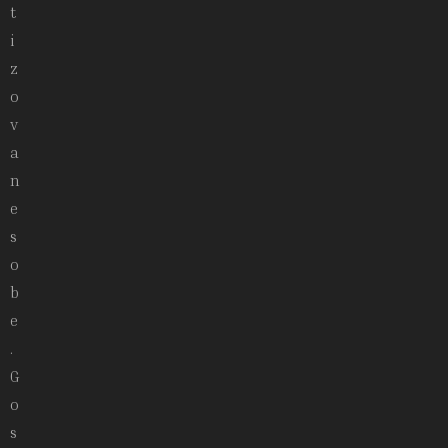
t
i
z
o
v
a
n
e
s
o
b
e
.
G
o
s