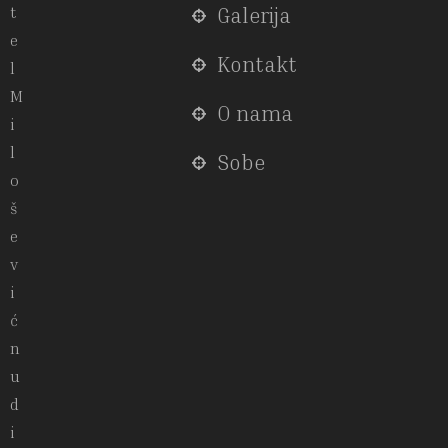
t
Galerija
e
Kontakt
l
M
O nama
i
l
Sobe
o
š
e
v
i
ć
n
u
d
i