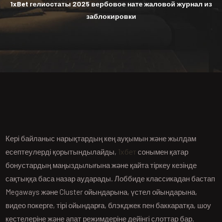
1xBet гелиостаты 2025 вербовое нате жаловой журнал из
заблокировки
Кері байланыс нарықтардың кең ауқымын және жылдам
есептеулерді қорытындылайды,
1хбет
сонымен қатар
бонустардың маңыздылығына және қайта тіркеу кезінде
сақтыққа баса назар аударады. Лоббиде классикадан бастап
Megaways және Cluster ойындарына, үстел ойындарына,
видео покерге, тірі ойындарға, блэкджек пен баккаратқа, шоу
кестелеріне және апат режимдеріне дейінгі слоттар бар.