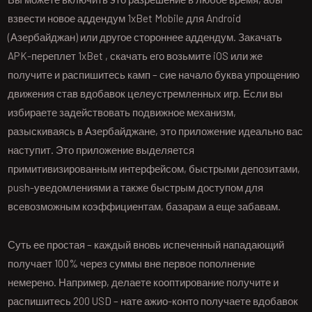
взвести новое аддендум 1xBet Mobile для Android
(Азербайджан) или другое стороннее аддендум. Закачать
APK-переплет 1xBet , скачать его возьмите iOS или же
получите и распишитесь камп – сие начало буква упрощению
движения став вдобавок целеустремленных игр. Если вы
избираете задействовать подвижное механизм,
разыскиваясь в Азербайджане, это приложение идеально вас
наступит. Это приложение выделяется
примитивизированным интерфейсом, быстрыми депозитами,
push-уведомлениями а также быстрым доступом для
всевозможным коэффициентам, базарам а еще забавам.
Суть ее простая – каждый вновь испеченный нападающий
получает 100% через суммы вне первое пополнение
немерено. Например, делаете кооптирование получите и
распишитесь 200 USD – нате ажио-конто получаете вдобавок