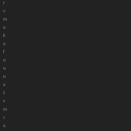
r
o
m
a
k
a
f
u
u
n
a
š
e
m
c
a