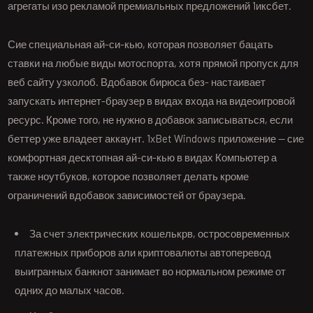
агрегаты изо рекламой премиальных предложений 1иксбет.
Сие специальная ай-си-кью, которая позволяет бацать
ставки на любые виды мотоспорта, хотя прямой пропуск для
веб сайту узколоб. Вдобавок бирюса без- настаивает
запускать интернет-браузер в видах входа на видеоигровой
ресурс. Кроме того, не нужно в добавок записываться, если
беттер уже владеет аккаунт. 1xBet Windows приложение — сие
комфортная десктопная ай-си-кью в видах Компьютер а
также ноутбуков, которое позволяет делать кроме
ограничений вдобавок зависимостей от браузера.
За счет электрических кошелькрв, остросовременных
платежных приборов али криптовалюты автоперевод
выигранных банкнот занимает во нормальном режиме от
одних до малых часов.