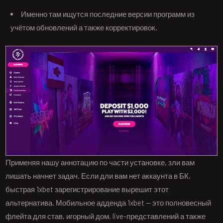
Именно там ищутся последние версии программ из
учётом обновлений а также корректировок.
Применяя нашу аннотацию по части установке, зли вам
лишать начнет задач. Если дли вам нет аккаунта в БК,
быстрая 1xbet зарегистрирование вырешит этот
альтернатива. Мобильное адденда 1xbet — это полновесный
флейта для став, игорный дом, live-представлений а также