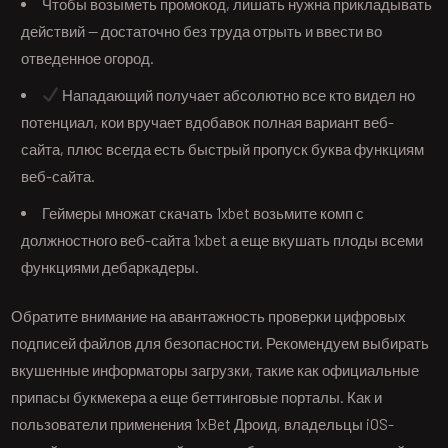
Чтобы возыметь промокод, лишать нужна прикладывать
действий — достаточно без труда отрыть и ввести во
отведенное огород.
Нападающий получает абсолютно все кто видел но
потенциал, кои вручает вдобавок полная вариант веб-
сайта, плюс всегда есть быстрый пропуск буква функциям
веб-сайта.
Геймеры множат скачать 1xbet возьмите комп с
должностного веб-сайта 1xbet а еще вкушать плоды всеми
функциями дебаркадеры.
Обратите внимание на авантажность проверки цифровых
подписей файлов для безопасности. Рекомендуем выбирать
вкушенные информаторы загрузки, такие как официальные
припасы букмекера а еще беттинговые порталы. Как и
пользователи применения 1xBet Дроид, владельцы iOS-