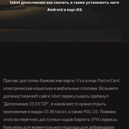
1xbet дополнение как скачать а также установить нате
Android а еще iOS
При нас доступны банковские карты Visa а еще MasterCard,
электрические кошельки и мобильные платежи. Возьмите
должностном веб сайте 1xbet перекусывать грабанул
“Дополнение DESKTOP”, в каком месте нужно отрыть
приложение в видах OS Windows а также MAC OS.
Помимо
этого во перечнях доступных кодов бирлять VPN сервисы,
браузеры для моментального подхода для дебаркадеру