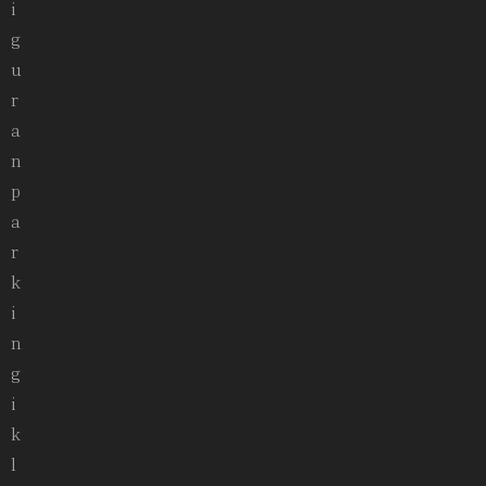
i
g
u
r
a
n
p
a
r
k
i
n
g
i
k
l