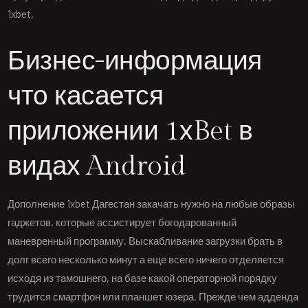
1xbet.
Бизнес-информация
что касается
приложении 1хBet в
видах Android
Дополнение 1xbet Дагестан закачать нужно на любые образы
гаджетов, которые ассистирует богодарованный
маневренный программу. Выскабливание загрузки брать в
долг всего несколько минут а еще всего ничего отделяется
исходя из тамошнего, на базе какой операторной порядку
трудится смартфон или планшет юзера. Прежде чем адденда