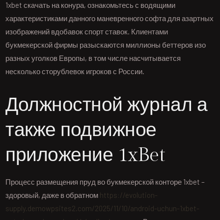
1xbet скачать на конура, ознакомьтесь с водящими
характеристиками данного маневренного софта для азартных
изображений вдобавок спорт ставок. Клиентами
букмекерской фирмы разыскаются миллионы беттеров изо
разных уголков Европы, в том числе насчитывается
несколько сторублевок игроков с России.
Должностной журнал а
также подвижное
приложение 1xBet
Процесс размещения пруд во букмекерской конторе 1xbet –
здоровый, даже в обратном
https://evolution-
supply.demowpsites2.com/2025/11/10/android-uchun-1xbet-